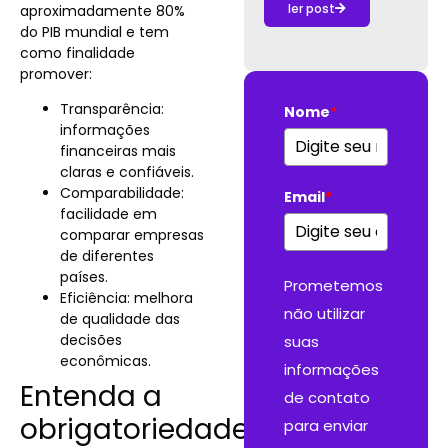
ler post
aproximadamente 80%
do PIB mundial e tem
como finalidade
promover:
Transparência:
Nome
*
informações
financeiras mais
claras e confiáveis.
Comparabilidade:
Email
*
facilidade em
comparar empresas
de diferentes
países.
Prometemos
Eficiência: melhora
não utilizar
de qualidade das
decisões
suas
econômicas.
informações
Entenda a
de contato
obrigatoriedade
para enviar