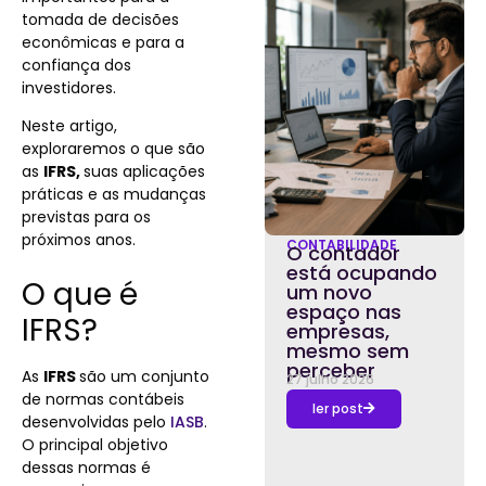
tomada de decisões
econômicas e para a
confiança dos
investidores.
Neste artigo,
exploraremos o que são
as
IFRS,
suas aplicações
práticas e as mudanças
previstas para os
próximos anos.
CONTABILIDADE
O contador
está ocupando
O que é
um novo
espaço nas
IFRS?
empresas,
mesmo sem
perceber
As
IFRS
são um conjunto
27 julho 2026
de normas contábeis
ler post
desenvolvidas pelo
IASB
.
O principal objetivo
dessas normas é