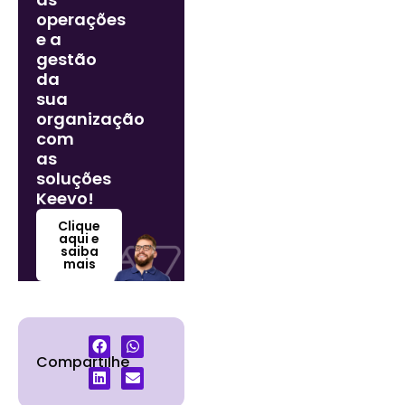
operações
e a
gestão
da
sua
organização
com
as
soluções
Keevo!
Clique
aqui e
saiba
mais
Compartilhe