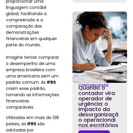
proporcionar uma
linguagem contábil
global, facilitando a
compreensão e a
comparação das
demonstrações
financeiras em qualquer
parte do mundo.
Imagine tentar comparar
o desempenho de uma
empresa brasileira com
uma americana sem um
padrão comum. As
IFRS
CONTABILIDADE
Quando o
criam esse padrão,
contador vira
tornando as informações
operador de
financeiras
urgência: o
comparáveis.
impacto da
desorganizaçã
Utilizadas em mais de 138
o operacional
países, as
IFRS
são
nos escritórios
20 julho 2026
adotadas por