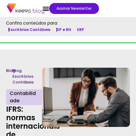
Assinar Newsletter
Confira conteúdos para:
Escritórios Contábeis
DP e RH
ERP
Blog
>
Blog
Escritórios
Contábeis
Contabilid
ade
IFRS:
normas
internacionais
de