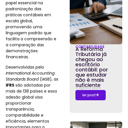
papel essencial na
padronização das
práticas contábeis em
escala global,
promovendo uma
linguagem padrão que
facilita a compreensão e
a comparação das
CONTABILIDADE
A Reforma
demonstrações
Tributária já
financeiras.
chegou ao
escritório
Desenvolvidas pelo
contábil: por
International Accounting
que estudar
Standards Board
(IASB), as
não é mais
suficiente
IFRS
são adotadas por
3 agosto 2026
mais de 138 países e essa
ler post
adesão global visa
proporcionar
transparência,
comparabilidade e
eficiência, elementos
importantes para a