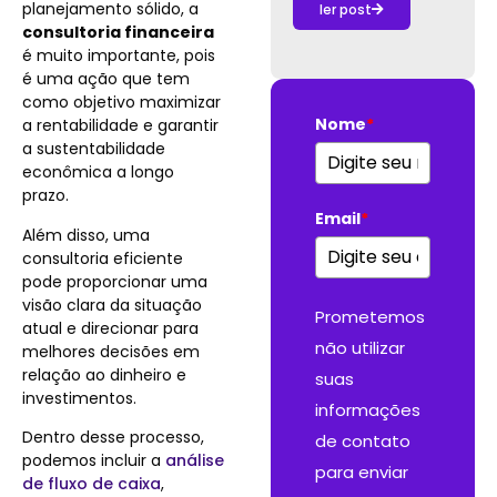
planejamento sólido, a
ler post
consultoria financeira
é muito importante, pois
é uma ação que tem
como objetivo maximizar
Nome
*
a rentabilidade e garantir
a sustentabilidade
econômica a longo
prazo.
Email
*
Além disso, uma
consultoria eficiente
pode proporcionar uma
visão clara da situação
Prometemos
atual e direcionar para
não utilizar
melhores decisões em
relação ao dinheiro e
suas
investimentos.
informações
Dentro desse processo,
de contato
podemos incluir a
análise
para enviar
de fluxo de caixa
,