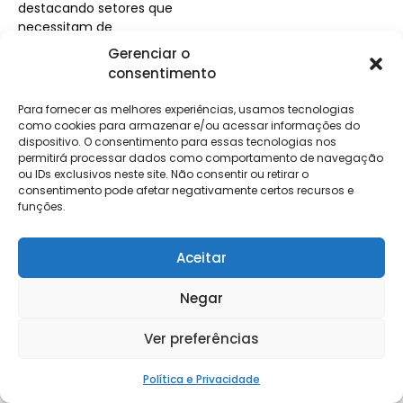
destacando setores que
necessitam de
aprimoramento. O
Gerenciar o
aconselhamento em
consentimento
investimentos pode
impulsionar o
Para fornecer as melhores experiências, usamos tecnologias
crescimento da
como cookies para armazenar e/ou acessar informações do
companhia ao auxiliar na
dispositivo. O consentimento para essas tecnologias nos
permitirá processar dados como comportamento de navegação
seleção de alternativas
ou IDs exclusivos neste site. Não consentir ou retirar o
financeiras mais
consentimento pode afetar negativamente certos recursos e
apropriadas, visando
funções.
aumentar o capital de
giro e ampliar as
operações.
Aceitar
Por fim, é importante
Negar
salientar que os
contadores exercem um
Ver preferências
papel importante ao
conhecer os meios
jurídicos para diminuição
Política e Privacidade
da carga tributária,