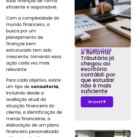
suas finanças de forma
eficiente e responsável.
Com a complexidade do
mundo financeiro, a
busca por um
planejamento de
finanças bem
estruturado tem sido
CONTABILIDADE
A Reforma
crescente, tornando essa
Tributária já
chegou ao
ação cada vez mais
escritório
relevante.
contábil: por
que estudar
Para cada objetivo, existe
não é mais
um tipo de
consultoria
,
suficiente
incluindo desde a
3 agosto 2026
avaliação atual da
ler post
situação financeira do
cliente, a identificação de
metas financeiras, a
elaboração de um plano
financeiro personalizado