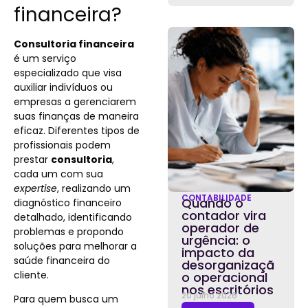
financeira?
Consultoria financeira
é um serviço
especializado que visa
auxiliar indivíduos ou
empresas a gerenciarem
suas finanças de maneira
eficaz. Diferentes tipos de
profissionais podem
prestar
consultoria
,
cada um com sua
expertise
, realizando um
CONTABILIDADE
Quando o
diagnóstico financeiro
contador vira
detalhado, identificando
operador de
problemas e propondo
urgência: o
soluções para melhorar a
impacto da
saúde financeira do
desorganizaçã
cliente.
o operacional
nos escritórios
20 julho 2026
Para quem busca um