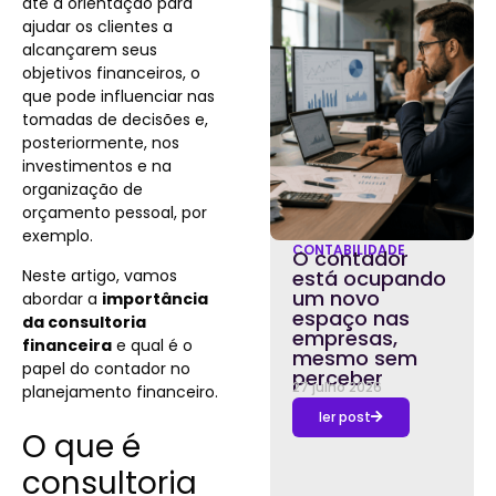
até a orientação para
ajudar os clientes a
alcançarem seus
objetivos financeiros, o
que pode influenciar nas
tomadas de decisões e,
posteriormente, nos
investimentos e na
organização de
orçamento pessoal, por
exemplo.
CONTABILIDADE
O contador
Neste artigo, vamos
está ocupando
um novo
abordar a
importância
espaço nas
da consultoria
empresas,
financeira
e qual é o
mesmo sem
papel do contador no
perceber
27 julho 2026
planejamento financeiro.
ler post
O que é
consultoria