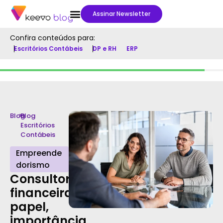
Assinar Newsletter
Confira conteúdos para:
Escritórios Contábeis
DP e RH
ERP
Blog
>
Blog
Escritórios
Contábeis
Empreende
dorismo
Consultoria
financeira:
papel,
importância