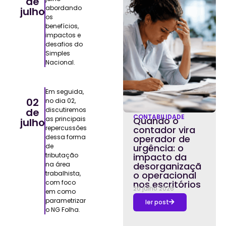
de
abordando
julho
os
benefícios,
impactos e
desafios do
Simples
Nacional.
Em seguida,
02
no dia 02,
de
discutiremos
CONTABILIDADE
as principais
Quando o
julho
repercussões
contador vira
dessa forma
operador de
de
urgência: o
tributação
impacto da
na área
desorganizaçã
trabalhista,
o operacional
com foco
nos escritórios
20 julho 2026
em como
parametrizar
ler post
o NG Folha.