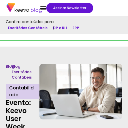
Assinar Newsletter
Confira conteúdos para:
Escritórios Contábeis
DP e RH
ERP
Blog
>
Blog
Escritórios
Contábeis
Contabilid
ade
Evento:
Keevo
User
Week