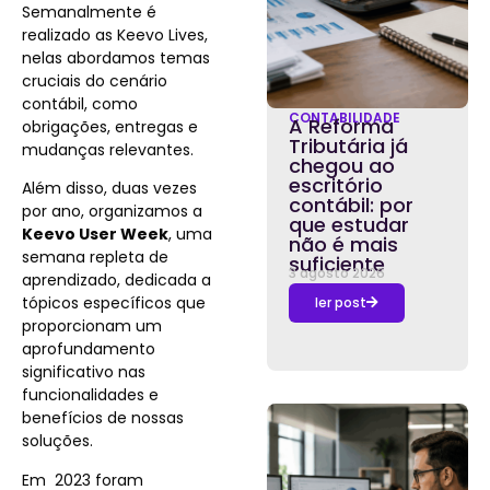
Semanalmente é
realizado as Keevo Lives,
nelas abordamos temas
cruciais do cenário
contábil, como
CONTABILIDADE
A Reforma
obrigações, entregas e
Tributária já
mudanças relevantes.
chegou ao
escritório
Além disso, duas vezes
contábil: por
por ano, organizamos a
que estudar
Keevo User Week
, uma
não é mais
semana repleta de
suficiente
3 agosto 2026
aprendizado, dedicada a
tópicos específicos que
ler post
proporcionam um
aprofundamento
significativo nas
funcionalidades e
benefícios de nossas
soluções.
Em 2023 foram