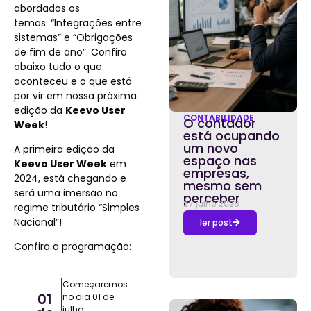
abordados os
temas: “Integrações entre
sistemas” e “Obrigações
de fim de ano”. Confira
abaixo tudo o que
aconteceu e o que está
por vir em nossa próxima
edição da
Keevo User
CONTABILIDADE
O contador
Week
!
está ocupando
um novo
A primeira edição da
espaço nas
Keevo User Week
em
empresas,
2024, está chegando e
mesmo sem
será uma imersão no
perceber
27 julho 2026
regime tributário “Simples
Nacional”!
ler post
Confira a programação:
Começaremos
01
no dia 01 de
julho