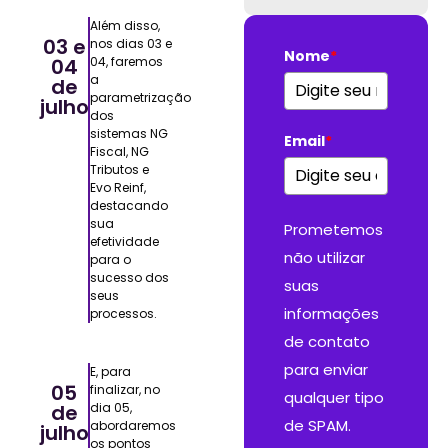
Além disso,
03 e
nos dias 03 e
Nome
*
04
04, faremos
a
de
parametrização
julho
dos
sistemas NG
Email
*
Fiscal, NG
Tributos e
Evo Reinf,
destacando
sua
Prometemos
efetividade
não utilizar
para o
sucesso dos
suas
seus
informações
processos.
de contato
para enviar
E, para
05
finalizar, no
qualquer tipo
de
dia 05,
de SPAM.
abordaremos
julho
os pontos