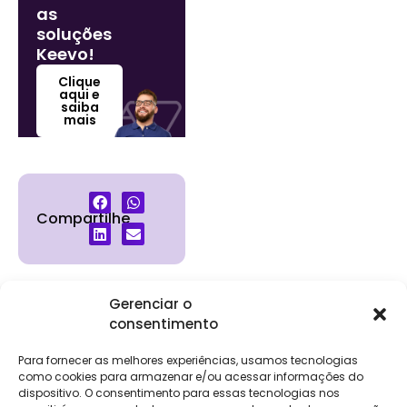
as
soluções
Keevo!
Clique
aqui e
saiba
mais
Compartilhe
Gerenciar o
consentimento
Institucional
Clientes
Para
Para
Keevo
Escritórios
Empresas
Sobre Nós
Contábeis
Login
Soluções
Para fornecer as melhores experiências, usamos tecnologias
Eventos
Holos
Trabalhe
como cookies para armazenar e/ou acessar informações do
DP e RH
NG Folha
Conosco
dispositivo. O consentimento para essas tecnologias nos
NG Essence