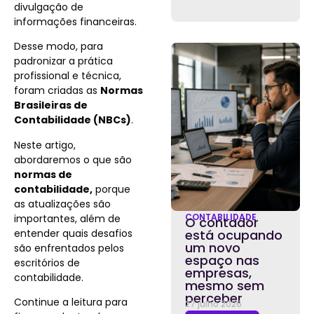
divulgação de
informações financeiras.
Desse modo, para
padronizar a prática
profissional e técnica,
foram criadas as
Normas
Brasileiras de
Contabilidade (NBCs)
.
Neste artigo,
abordaremos o que são
normas de
contabilidade,
porque
as atualizações são
CONTABILIDADE
importantes, além de
O contador
entender quais desafios
está ocupando
um novo
são enfrentados pelos
espaço nas
escritórios de
empresas,
contabilidade
.
mesmo sem
perceber
Continue a leitura para
27 julho 2026