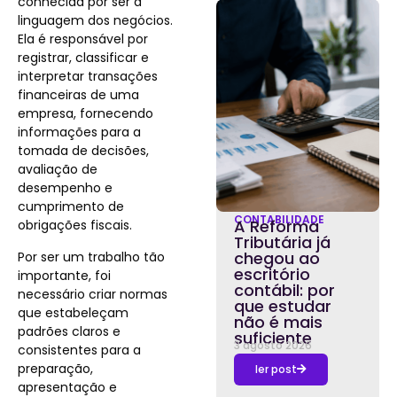
conhecida por ser a
linguagem dos negócios.
Ela é responsável por
registrar, classificar e
interpretar transações
financeiras de uma
empresa, fornecendo
informações para a
tomada de decisões,
avaliação de
desempenho e
cumprimento de
CONTABILIDADE
A Reforma
obrigações fiscais.
Tributária já
chegou ao
Por ser um trabalho tão
escritório
importante, foi
contábil: por
necessário criar normas
que estudar
que estabeleçam
não é mais
padrões claros e
suficiente
3 agosto 2026
consistentes para a
preparação,
ler post
apresentação e