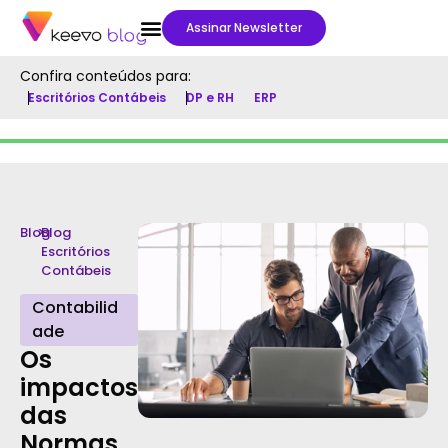
Assinar Newsletter
Confira conteúdos para:
Escritórios Contábeis
DP e RH
ERP
Blog
>
Blog
Escritórios
Contábeis
Contabilid
ade
Os
impactos
das
Normas