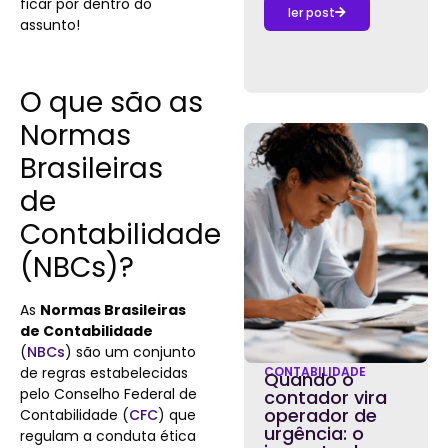
ficar por dentro do
ler post
assunto!
O que são as
Normas
Brasileiras
de
Contabilidade
(NBCs)?
As
Normas Brasileiras
de Contabilidade
(
NBCs
) são um conjunto
de regras estabelecidas
CONTABILIDADE
Quando o
pelo Conselho Federal de
contador vira
operador de
Contabilidade (
CFC
) que
urgência: o
regulam a conduta ética