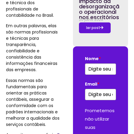
impacto da
e técnica dos
desorganizaçã
profissionais de
o operacional
contabilidade no Brasil.
nos escritórios
20 julho 2026
Em outras palavras, elas
ler post
são normas profissionais
e técnicas para
transparência,
confiabilidade e
consistência das
Nome
*
informações financeiras
das empresas.
Essas normas são
Email
*
fundamentais para
orientar as práticas
contábeis, assegurar a
conformidade com os
Prometemos
padrões internacionais e
melhorar a qualidade dos
não utilizar
serviços contábeis.
suas