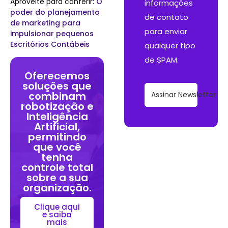
Aproveite para conferir:
O
informações
poder do planejamento
de contato
de marketing para
para enviar
impulsionar pequenos
Escritórios Contábeis
qualquer tipo
de SPAM.
Oferecemos
soluções que
combinam
Assinar Newsletter
robotização e
Inteligência
Artificial,
permitindo
que você
tenha
controle total
sobre a sua
organização.
Clique aqui
e saiba
mais