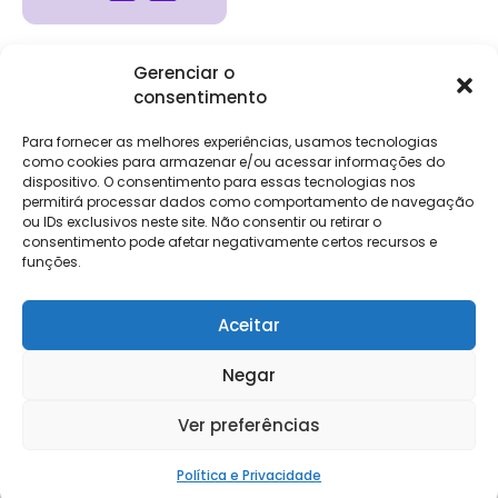
Gerenciar o
consentimento
Institucional
Clientes
Para
Para
Keevo
Escritórios
Empresas
Sobre Nós
Contábeis
Login
Soluções
Para fornecer as melhores experiências, usamos tecnologias
Eventos
Holos
Trabalhe
como cookies para armazenar e/ou acessar informações do
DP e RH
NG Folha
Conosco
dispositivo. O consentimento para essas tecnologias nos
NG Essence
permitirá processar dados como comportamento de navegação
eKeep
Contato
ou IDs exclusivos neste site. Não consentir ou retirar o
Soluções
consentimento pode afetar negativamente certos recursos e
Relatório de
ERP
funções.
Alpha
Transparência
Salarial
FisCo
Aceitar
Negar
Keevo Software | CNPJ: 14.766.429/0001-07
Ver preferências
Rua Rio de Janeiro, 1462 – Lourdes, Belo Horizonte – MG, 30160-042
Política e Privacidade
Política e Privacidade