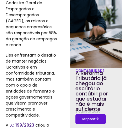
Cadastro Geral de
Empregados e
Desempregados
(CAGED), os micros e
pequenos empresários
são responsáveis por 58%
da geração de empregos
e renda.
Eles enfrentam o desafio
de manter negócios
lucrativos e em
CONTABILIDADE
A Reforma
conformidade tributária,
Tributária já
mas também contam
chegou ao
com o apoio de
escritório
entidades de fomento e
contábil: por
ações governamentais
que estudar
que visam promover
não é mais
suficiente
crescimento e
3 agosto 2026
competitividade.
ler post
A
LC 199/2023
criou o