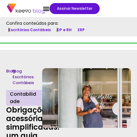
Assinar Newsletter
Confira conteúdos para:
Escritórios Contábeis
DP e RH
ERP
Blog
>
Blog
Escritórios
Contábeis
Contabilid
ade
Obrigações
acessórias
simplificadas:
um guia