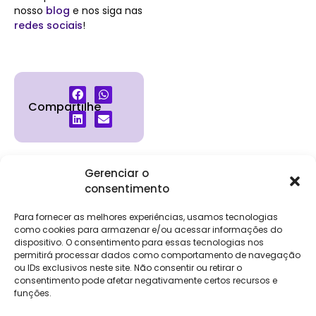
nosso
blog
e nos siga nas
redes sociais
!
Compartilhe
Gerenciar o
consentimento
Institucional
Clientes
Para
Para
Keevo
Escritórios
Empresas
Sobre Nós
Contábeis
Login
Soluções
Para fornecer as melhores experiências, usamos tecnologias
Eventos
Holos
Trabalhe
como cookies para armazenar e/ou acessar informações do
DP e RH
NG Folha
Conosco
dispositivo. O consentimento para essas tecnologias nos
NG Essence
permitirá processar dados como comportamento de navegação
eKeep
Contato
ou IDs exclusivos neste site. Não consentir ou retirar o
Soluções
consentimento pode afetar negativamente certos recursos e
Relatório de
ERP
funções.
Alpha
Transparência