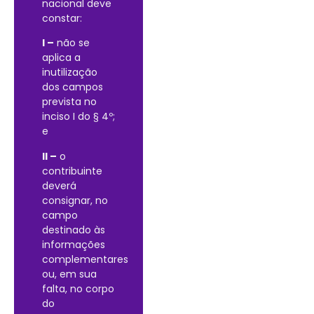
nacional deve
constar:
I –
não se
aplica a
inutilização
dos campos
prevista no
inciso I do § 4º;
e
II –
o
contribuinte
deverá
consignar, no
campo
destinado às
informações
complementares
ou, em sua
falta, no corpo
do