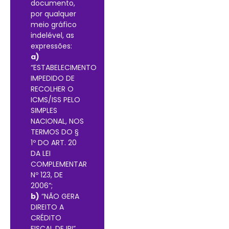
documento,
por qualquer
meio gráfico
indelével, as
expressões:
a)
“ESTABELECIMENTO
IMPEDIDO DE
RECOLHER O
ICMS/ISS PELO
SIMPLES
NACIONAL, NOS
TERMOS DO §
1º DO ART. 20
DA LEI
COMPLEMENTAR
Nº 123, DE
2006”;
b)
“NÃO GERA
DIREITO A
CRÉDITO
FISCAL DE IPI”.