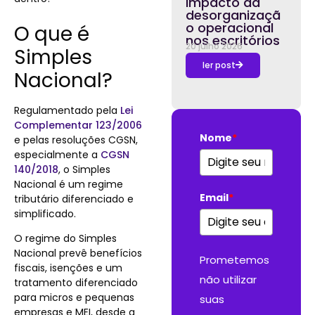
impacto da
desorganizaçã
o operacional
O que é
nos escritórios
20 julho 2026
Simples
ler post
Nacional?
Regulamentado pela
Lei
Complementar 123/2006
Nome
*
e pelas resoluções CGSN,
especialmente a
CGSN
140/2018
, o Simples
Nacional é um regime
Email
*
tributário diferenciado e
simplificado.
O regime do Simples
Nacional prevê benefícios
Prometemos
fiscais, isenções e um
não utilizar
tratamento diferenciado
para micros e pequenas
suas
empresas e MEI, desde a