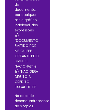
do
documento,
por qualquer
meio gráfico
indelével, das
expressões:
a)
“DOCUMENTO
EMITIDO POR
ME OU EPP
OPTANTE PELO
SIMPLES
NACIONAL”; e
b)
“NÃO GERA
DIREITO A
CRÉDITO
FISCAL DE IPI”.
No caso de
desenquadramento
do simples