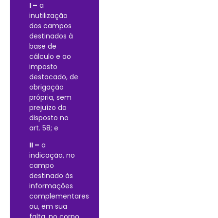
I –
a
inutilização
dos campos
destinados à
base de
cálculo e ao
imposto
destacado, de
obrigação
própria, sem
prejuízo do
disposto no
art. 58; e
II –
a
indicação, no
campo
destinado às
informações
complementares
ou, em sua
falta, no corpo