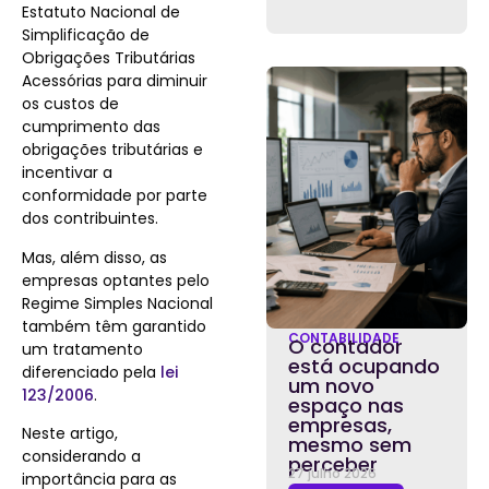
Estatuto Nacional de
Simplificação de
Obrigações Tributárias
Acessórias para diminuir
os custos de
cumprimento das
obrigações tributárias e
incentivar a
conformidade por parte
dos contribuintes.
Mas, além disso, as
empresas optantes pelo
Regime Simples Nacional
também têm garantido
CONTABILIDADE
O contador
um tratamento
está ocupando
diferenciado pela
lei
um novo
123/2006
.
espaço nas
empresas,
Neste artigo,
mesmo sem
considerando a
perceber
27 julho 2026
importância para as