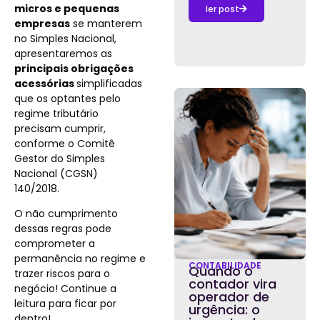
micros e pequenas
ler post
empresas
se manterem
no Simples Nacional,
apresentaremos as
principais obrigações
acessórias
simplificadas
que os optantes pelo
regime tributário
precisam cumprir,
conforme o Comitê
Gestor do Simples
Nacional (CGSN)
140/2018.
O não cumprimento
dessas regras pode
comprometer a
permanência no regime e
CONTABILIDADE
Quando o
trazer riscos para o
contador vira
negócio! Continue a
operador de
leitura para ficar por
urgência: o
dentro!