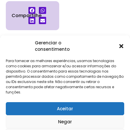
Compartilhe
Gerenciar o
consentimento
Institucional
Clientes
Para
Para
Keevo
Escritórios
Empresas
Sobre Nós
Contábeis
Login
Soluções
Para fornecer as melhores experiências, usamos tecnologias
Eventos
Holos
Trabalhe
como cookies para armazenar e/ou acessar informações do
DP e RH
NG Folha
Conosco
dispositivo. O consentimento para essas tecnologias nos
NG Essence
permitirá processar dados como comportamento de navegação
eKeep
Contato
ou IDs exclusivos neste site. Não consentir ou retirar o
Soluções
consentimento pode afetar negativamente certos recursos e
Relatório de
ERP
funções.
Alpha
Transparência
Salarial
FisCo
Aceitar
Negar