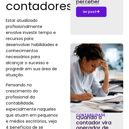
contadores
perceber
27 julho 2026
ler post
Estar atualizado
profissionalmente
envolve investir tempo e
recursos para
desenvolver habilidades e
conhecimentos
necessários para
alcançar o sucesso e
progredir em sua área de
atuação.
Pensando no
crescimento do
profissional da
contabilidade,
especialmente naqueles
que atuam em pequenos
CONTABILIDADE
Quando o
e médios escritórios, veja
contador vira
operador de
4 benefícios de se