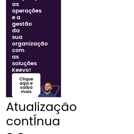
as
operações
e a
gestão
da
sua
organização
com
as
soluções
Keevo!
Clique
aqui e
saiba
mais
Atualização
contÍnua