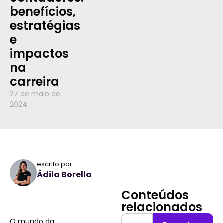
benefícios,
estratégias
e
impactos
na
carreira
27 de maio de
2024
escrito por
Ádila Borella
Conteúdos
relacionados
O mundo da