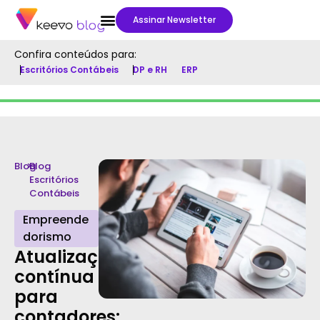
Assinar Newsletter
Confira conteúdos para:
Escritórios Contábeis
DP e RH
ERP
Blog
>
Blog
Escritórios
Contábeis
Empreende
dorismo
Atualização
contínua
para
contadores: