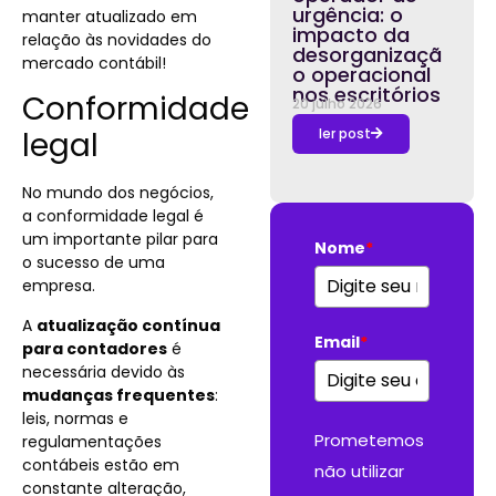
urgência: o
manter atualizado em
impacto da
relação às novidades do
desorganizaçã
mercado contábil!
o operacional
nos escritórios
Conformidade
20 julho 2026
legal
ler post
No mundo dos negócios,
a conformidade legal é
um importante pilar para
Nome
*
o sucesso de uma
empresa.
A
a
tualização contínua
Email
*
para contadores
é
necessária devido às
mudanças frequentes
:
leis, normas e
Prometemos
regulamentações
contábeis estão em
não utilizar
constante alteração,