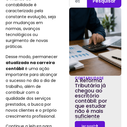
Pesquisar
contabilidade é
caracterizado pela
constante evolução, seja
por mudanças em
normas, avanços
tecnológicos ou
surgimento de novas
práticas.
Desse modo, permanecer
atualizado na carreira
contábil
é uma ação
importante para alcançar
CONTABILIDADE
A Reforma
o sucesso no dia a dia de
Tributária já
trabalho, além de
chegou ao
contribuir com a
escritório
qualidade dos serviços
contábil: por
prestados, a busca por
que estudar
novos clientes e o próprio
não é mais
suficiente
crescimento profissional.
3 agosto 2026
Continue a leitura para
ler post