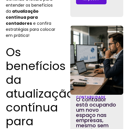
entender os benefícios
da
atualização
contínua para
contadores
e confira
estratégias para colocar
em prática!
Os
benefícios
da
atualização
CONTABILIDADE
O contador
contínua
está ocupando
um novo
espaço nas
para
empresas,
mesmo sem