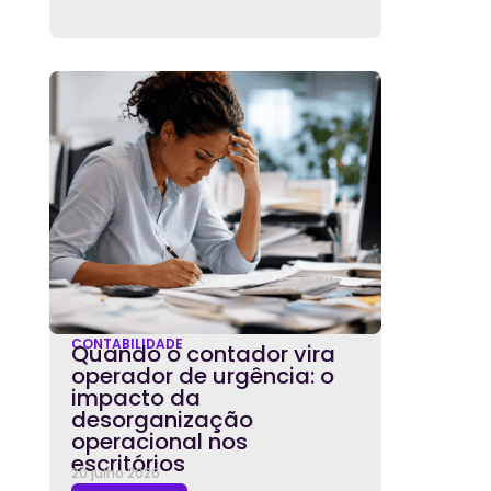
CONTABILIDADE
Quando o contador vira
operador de urgência: o
impacto da
desorganização
operacional nos
escritórios
20 julho 2026