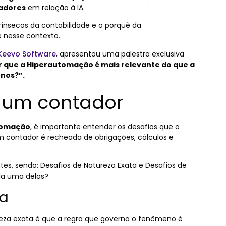
adores
em relação à IA.
rínsecos da contabilidade e o porquê da
e nesse contexto.
Keevo Software
, apresentou uma palestra exclusiva
r que a Hiperautomação é mais relevante do que a
rnos?”.
e um contador
tomação
, é importante entender os desafios que o
um contador é recheada de obrigações, cálculos e
tes, sendo: Desafios de Natureza Exata e Desafios de
da uma delas?
ta
ureza exata é que a regra que governa o fenômeno é