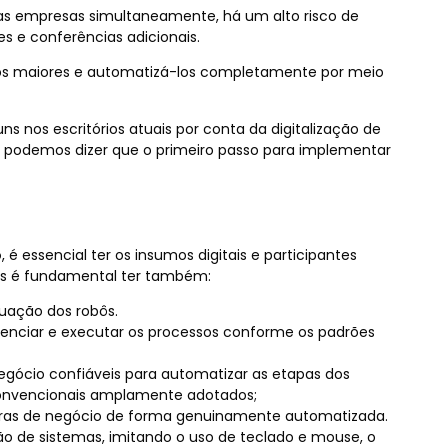
ias empresas simultaneamente, há um alto risco de
es e conferências adicionais.
ssos maiores e automatizá-los completamente por meio
ns nos escritórios atuais por conta da digitalização de
, podemos dizer que o primeiro passo para implementar
o
, é essencial ter os insumos digitais e participantes
 mas é fundamental ter também:
tuação dos robôs.
gerenciar e executar os processos conforme os padrões
gócio confiáveis para automatizar as etapas dos
convencionais amplamente adotados;
gras de negócio de forma genuinamente automatizada.
ão de sistemas, imitando o uso de teclado e mouse, o