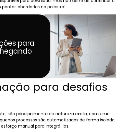
sponível para download, mas não deixe de continuar a
is pontos abordados na palestra!
ções para
 chegando
ação para desafios
isto, são principalmente de natureza exata, com uma
pequenos processos são automatizados de forma isolada,
esforço manual para integrá-los.