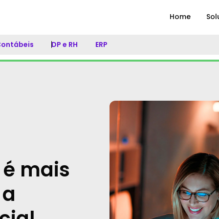
Home
Sol
 Contábeis
DP e RH
ERP
 é mais
 a
cial