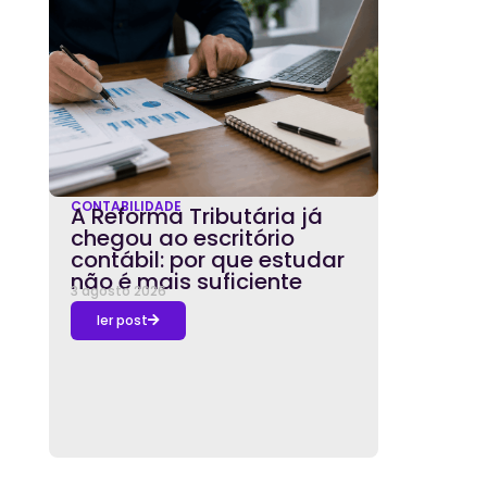
CONTABILIDADE
A Reforma Tributária já
chegou ao escritório
contábil: por que estudar
não é mais suficiente
3 agosto 2026
ler post