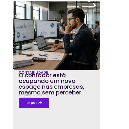
CONTABILIDADE
O contador está
ocupando um novo
espaço nas empresas,
mesmo sem perceber
27 julho 2026
ler post