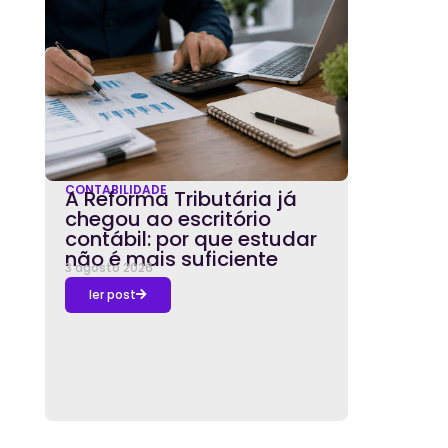
CONTABILIDADE
A Reforma Tributária já
chegou ao escritório
contábil: por que estudar
não é mais suficiente
3 agosto 2026
ler post