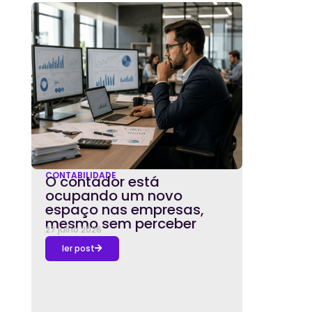
CONTABILIDADE
O contador está
ocupando um novo
espaço nas empresas,
mesmo sem perceber
27 julho 2026
ler post