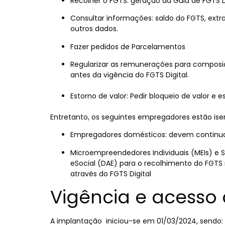
Recolher o FGTS: geração da Guia de FGTS D
Consultar informações: saldo do FGTS, ext
outros dados.
Fazer pedidos de Parcelamentos
Regularizar as remunerações
para composiç
antes da vigência do FGTS Digital.
Estorno de valor
: Pedir bloqueio de valor e
Entretanto, os seguintes empregadores estão isen
Empregadores domésticos: devem continuar 
Microempreendedores Individuais (MEIs) e S
eSocial (DAE) para o recolhimento do FGTS 
através do FGTS Digital
Vigência e acesso 
A implantação
iniciou-se em 01/03/2024, sendo: