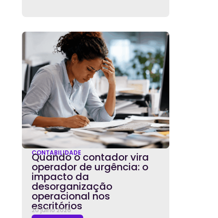
CONTABILIDADE
Quando o contador vira
operador de urgência: o
impacto da
desorganização
operacional nos
escritórios
20 julho 2026