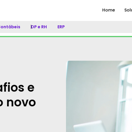
Home
Sol
 Contábeis
DP e RH
ERP
afios e
 novo