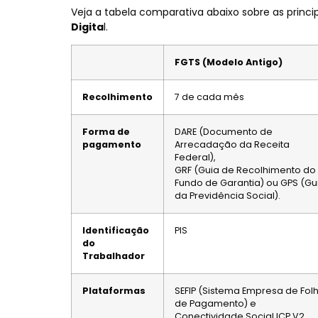
Veja a tabela comparativa abaixo sobre as princ
Digita
l.
FGTS (Modelo Antigo)
Recolhimento
7 de cada mês
Forma de
DARE (Documento de
pagamento
Arrecadação da Receita
Federal),
GRF (Guia de Recolhimento do
Fundo de Garantia) ou GPS (Gu
da Previdência Social).
Identificação
PIS
do
Trabalhador
Plataformas
SEFIP (Sistema Empresa de Fol
de Pagamento) e
Conectividade Social ICP V2.