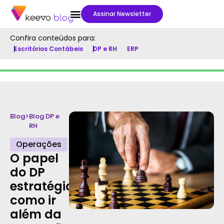
Assinar Newsletter
Confira conteúdos para:
Escritórios Contábeis
DP e RH
ERP
Blog
>
Blog DP e
RH
Operações
O papel
do DP
estratégico:
como ir
além da