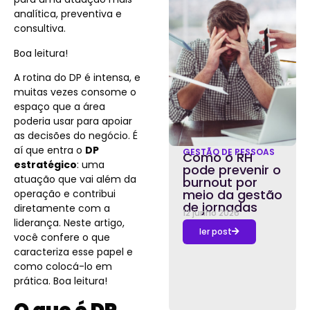
analítica, preventiva e
consultiva.
Boa leitura!
A rotina do DP é intensa, e
muitas vezes consome o
espaço que a área
poderia usar para apoiar
as decisões do negócio. É
aí que entra o
DP
GESTÃO DE PESSOAS
Como o RH
estratégico
: uma
pode prevenir o
atuação que vai além da
burnout por
meio da gestão
operação e contribui
de jornadas
diretamente com a
12 junho 2026
liderança. Neste artigo,
ler post
você confere o que
caracteriza esse papel e
como colocá-lo em
prática. Boa leitura!