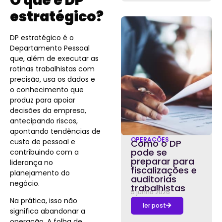
O que é DP
estratégico?
DP estratégico é o
Departamento Pessoal
que, além de executar as
rotinas trabalhistas com
precisão, usa os dados e
o conhecimento que
produz para apoiar
decisões da empresa,
antecipando riscos,
apontando tendências de
OPERAÇÕES
custo de pessoal e
Como o DP
pode se
contribuindo com a
preparar para
liderança no
fiscalizações e
planejamento do
auditorias
negócio.
trabalhistas
5 junho 2026
Na prática, isso não
ler post
significa abandonar a
operação. A folha de