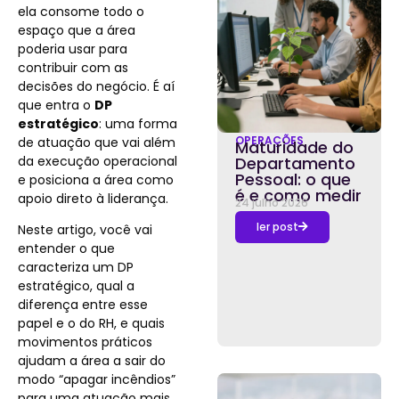
ela consome todo o
espaço que a área
poderia usar para
contribuir com as
decisões do negócio. É aí
que entra o
DP
estratégico
: uma forma
OPERAÇÕES
de atuação que vai além
Maturidade do
da execução operacional
Departamento
Pessoal: o que
e posiciona a área como
é e como medir
apoio direto à liderança.
24 julho 2026
ler post
Neste artigo, você vai
entender o que
caracteriza um DP
estratégico, qual a
diferença entre esse
papel e o do RH, e quais
movimentos práticos
ajudam a área a sair do
modo “apagar incêndios”
para uma atuação mais