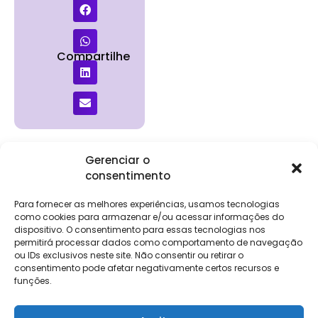
Compartilhe
Gerenciar o
consentimento
Institucional
Clientes
Para
Para
Keevo
Escritórios
Empresas
Sobre Nós
Contábeis
Login
Soluções
Para fornecer as melhores experiências, usamos tecnologias
Eventos
Holos
Trabalhe
como cookies para armazenar e/ou acessar informações do
DP e RH
NG Folha
dispositivo. O consentimento para essas tecnologias nos
Conosco
NG Essence
permitirá processar dados como comportamento de navegação
eKeep
Contato
ou IDs exclusivos neste site. Não consentir ou retirar o
Soluções
consentimento pode afetar negativamente certos recursos e
Relatório de
ERP
funções.
Alpha
Transparência
Salarial
FisCo