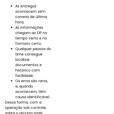
As entregas
acontecem sem
correria de última
hora;
As informações
chegam ao DP no
tempo certo e no
formato certo;
Qualquer pessoa do
time consegue
localizar
documentos e
histórico com
facilidade;
Os erros são raros,
e, quando
acontecem, têm
causa identificável.
Dessa forma, com a
operação sob controle,
sobra o recurso mais