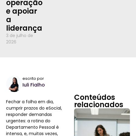
operação
e apoiar
a
liderança
3 de julho de
2026
escrito por
Iuli Fialho
Conteúdos
Fechar a folha em dia,
relacionados
cumprir prazos do eSocial,
responder demandas
urgentes: a rotina do
Departamento Pessoal é
intensa, e, muitas vezes,