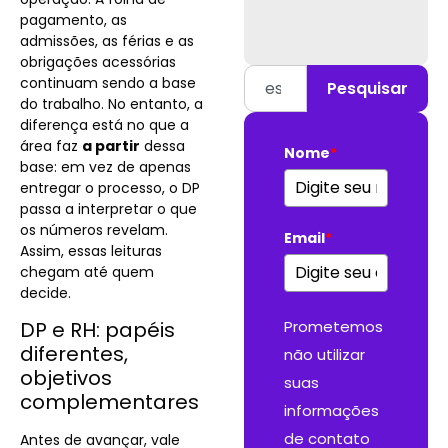
pagamento, as
admissões, as férias e as
obrigações acessórias
continuam sendo a base
Pesquisar
do trabalho. No entanto, a
diferença está no que a
área faz
a partir
dessa
Nome
*
base: em vez de apenas
entregar o processo, o DP
passa a interpretar o que
os números revelam.
Email
*
Assim, essas leituras
chegam até quem
decide.
DP e RH: papéis
Prometemos
diferentes,
não utilizar
objetivos
suas
complementares
informações
de contato
Antes de avançar, vale