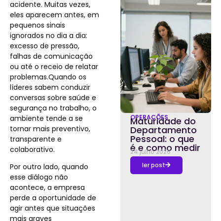
acidente. Muitas vezes,
eles aparecem antes, em
pequenos sinais
ignorados no dia a dia:
excesso de pressão,
falhas de comunicação
ou até o receio de relatar
problemas.Quando os
líderes sabem conduzir
conversas sobre saúde e
segurança no trabalho, o
OPERAÇÕES
ambiente tende a se
Maturidade do
tornar mais preventivo,
Departamento
Pessoal: o que
transparente e
é e como medir
colaborativo.
24 julho 2026
ler post
Por outro lado, quando
esse diálogo não
acontece, a empresa
perde a oportunidade de
agir antes que situações
mais graves