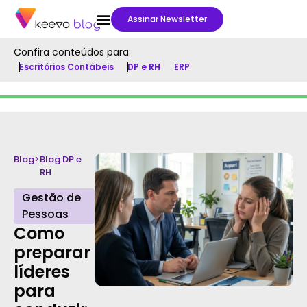
Assinar Newsletter
Confira conteúdos para:
Escritórios Contábeis
DP e RH
ERP
Blog
>
Blog DP e
RH
Gestão de
Pessoas
Como
preparar
líderes
para