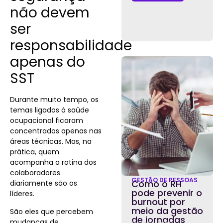
não devem
ser
responsabilidade
apenas do
SST
Durante muito tempo, os
temas ligados à saúde
ocupacional ficaram
concentrados apenas nas
áreas técnicas. Mas, na
prática, quem
acompanha a rotina dos
colaboradores
GESTÃO DE PESSOAS
Como o RH
diariamente são os
pode prevenir o
líderes.
burnout por
meio da gestão
São eles que percebem
de jornadas
mudanças de