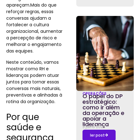
apareçam.Mais do que
reforçar regras, essas
conversas ajudam a
fortalecer a cultura
organizacional, aumentar
a percepção de risco e
melhorar o engajamento
das equipes.
Neste conteúdo, vamos
mostrar como RH e
lideranças podem atuar
juntos para tornar essas
conversas mais naturais,
OPERAÇÕES
preventivas e alinhadas à
O papel do DP
estratégico:
rotina da organização.
como ir além
da operação e
Por que
apoiar a
liderança
saúde e
3 julho 2026
segurança
ler post