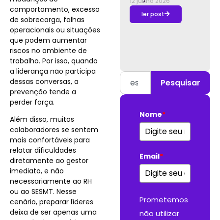
12 junho 2026
comportamento, excesso
ler post
de sobrecarga, falhas
operacionais ou situações
que podem aumentar
riscos no ambiente de
trabalho. Por isso, quando
a liderança não participa
dessas conversas, a
Pesquisar
prevenção tende a
perder força.
Nome
*
Além disso, muitos
colaboradores se sentem
mais confortáveis para
relatar dificuldades
Email
*
diretamente ao gestor
imediato, e não
necessariamente ao RH
ou ao SESMT. Nesse
Prometemos
cenário, preparar líderes
deixa de ser apenas uma
não utilizar