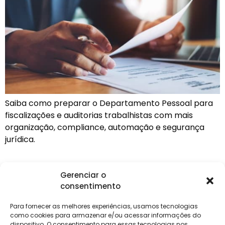
Saiba como preparar o Departamento Pessoal para
fiscalizações e auditorias trabalhistas com mais
organização, compliance, automação e segurança
jurídica.
Gerenciar o
consentimento
Institucional
Clientes
Para
Para
Keevo
Escritórios
Empresas
Sobre Nós
Contábeis
Login
Soluções
Para fornecer as melhores experiências, usamos tecnologias
Eventos
Holos
Trabalhe
como cookies para armazenar e/ou acessar informações do
DP e RH
NG Folha
Conosco
dispositivo. O consentimento para essas tecnologias nos