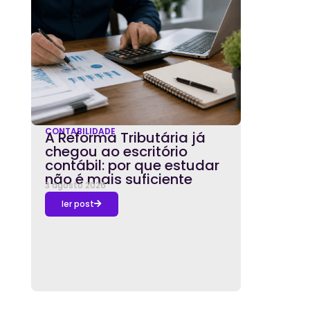
CONTABILIDADE
A Reforma Tributária já
chegou ao escritório
contábil: por que estudar
não é mais suficiente
3 agosto 2026
ler post