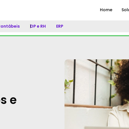
Home
Sol
 Contábeis
DP e RH
ERP
s e