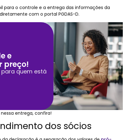
 para o controle e a entrega das informações da
 diretamente com o portal PGDAS-D.
e e
r preço!
o para quem está
 nessa entrega, confira!
rendimento dos sócios
da declaração é a separação dos valores de
pró-