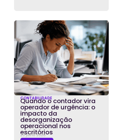
CONTABILIDADE
Quando o contador vira
operador de urgência: o
impacto da
desorganização
operacional nos
escritórios
20 julho 2026