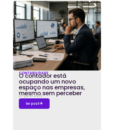
CONTABILIDADE
O contador está
ocupando um novo
espaço nas empresas,
mesmo sem perceber
27 julho 2026
ler post