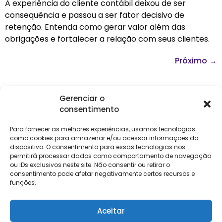
A experiência do cliente contábil deixou de ser
consequência e passou a ser fator decisivo de
retenção. Entenda como gerar valor além das
obrigações e fortalecer a relação com seus clientes.
Próximo
→
Gerenciar o
consentimento
Institucional
Clientes
Para
Para
Keevo
Escritórios
Empresas
Sobre Nós
Contábeis
Login
Soluções
Para fornecer as melhores experiências, usamos tecnologias
Eventos
Holos
Trabalhe
como cookies para armazenar e/ou acessar informações do
DP e RH
NG Folha
Conosco
dispositivo. O consentimento para essas tecnologias nos
NG Essence
permitirá processar dados como comportamento de navegação
eKeep
Contato
ou IDs exclusivos neste site. Não consentir ou retirar o
Soluções
consentimento pode afetar negativamente certos recursos e
Relatório de
ERP
funções.
Alpha
Transparência
Salarial
FisCo
Aceitar