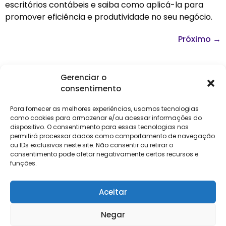
escritórios contábeis e saiba como aplicá-la para
promover eficiência e produtividade no seu negócio.
Próximo
→
Gerenciar o
consentimento
Institucional
Clientes
Para
Para
Keevo
Escritórios
Empresas
Sobre Nós
Contábeis
Login
Soluções
Para fornecer as melhores experiências, usamos tecnologias
Eventos
Holos
Trabalhe
como cookies para armazenar e/ou acessar informações do
DP e RH
NG Folha
dispositivo. O consentimento para essas tecnologias nos
Conosco
NG Essence
permitirá processar dados como comportamento de navegação
eKeep
Contato
ou IDs exclusivos neste site. Não consentir ou retirar o
Soluções
consentimento pode afetar negativamente certos recursos e
Relatório de
ERP
funções.
Alpha
Transparência
Salarial
FisCo
Aceitar
Negar