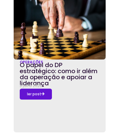
OPERAÇÕES
O papel do DP
estratégico: como ir além
da operação e apoiar a
liderança
3 julho 2026
ler post