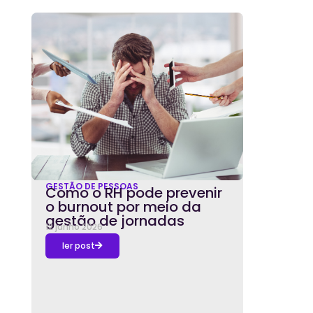
GESTÃO DE PESSOAS
Como o RH pode prevenir
o burnout por meio da
gestão de jornadas
12 junho 2026
ler post