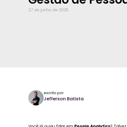
27 de junho de 2025
escrito por
Jefferson Batista
Você já ouviu falar em
People Analytics
? Talve