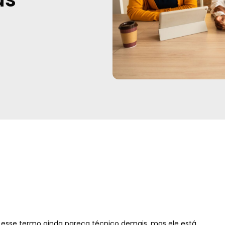
z esse termo ainda pareça técnico demais, mas ele está