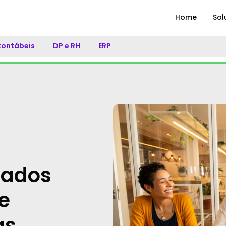
Home
Sol
 Contábeis
DP e RH
ERP
dados
e
as