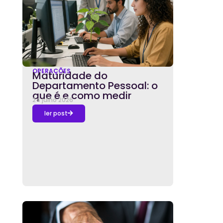
OPERAÇÕES
Maturidade do
Departamento Pessoal: o
que é e como medir
24 julho 2026
ler post