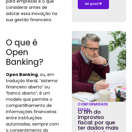
para empresas e o que
ler post
considerar antes de
adotar essa inovação na
sua gestão financeira.
O que é
Open
Banking?
Open Banking
, ou, em
tradução literal, “sistema
financeiro aberto” ou
“banco aberto”, é um
modelo que permite o
CONFORMIDADE
compartilhamento de
FISCAL
O fim do
informações financeiras
improviso
entre instituições
fiscal: por que
autorizadas, sempre com
ter dados mais
o consentimento do