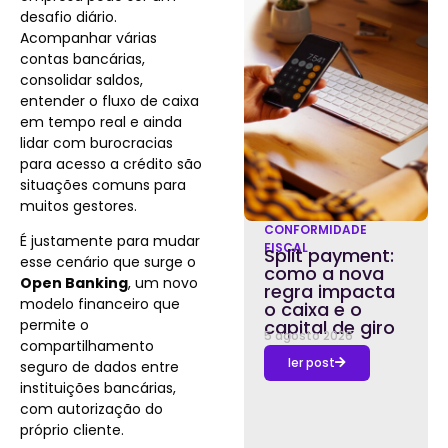
desafio diário.
Acompanhar várias
contas bancárias,
consolidar saldos,
entender o fluxo de caixa
em tempo real e ainda
lidar com burocracias
para acesso a crédito são
situações comuns para
muitos gestores.
CONFORMIDADE
É justamente para mudar
FISCAL
Split payment:
esse cenário que surge o
como a nova
Open Banking
, um novo
regra impacta
modelo financeiro que
o caixa e o
permite o
capital de giro
5 agosto 2026
compartilhamento
ler post
seguro de dados entre
instituições bancárias,
com autorização do
próprio cliente.