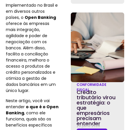
Implementado no Brasil e
em diversos outros
países, o
Open Banking
oferece às empresas
mais integração,
agilidade e poder de
negociação com os
bancos. Além disso,
facilita a conciliação
financeira, melhora o
acesso a produtos de
crédito personalizados e
otimiza a gestão de
dados bancários em um
CONFORMIDADE
FISCAL
único lugar.
Crédito
tributário virou
Neste artigo, você vai
estratégia: o
entender
o que é o Open
que
empresários
Banking
, como ele
precisam
funciona, quais são os
entender
benefícios específicos
29 julho 2026