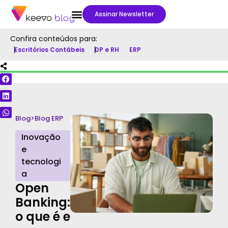
Assinar Newsletter
Confira conteúdos para:
Escritórios Contábeis
DP e RH
ERP
Blog
>
Blog ERP
Inovação
e
tecnologi
a
Open
Banking:
o que é e