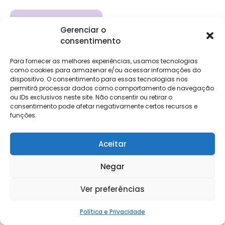
Gerenciar o
consentimento
Compartilhe
Para fornecer as melhores experiências, usamos tecnologias
como cookies para armazenar e/ou acessar informações do
dispositivo. O consentimento para essas tecnologias nos
permitirá processar dados como comportamento de navegação
ou IDs exclusivos neste site. Não consentir ou retirar o
consentimento pode afetar negativamente certos recursos e
funções.
Aceitar
Institucional
Clientes
Para
Para
Keevo
Escritórios
Empresas
Sobre Nós
Contábeis
Login
Soluções
Negar
Eventos
Holos
Trabalhe
DP e RH
NG Folha
Conosco
Ver preferências
NG Essence
eKeep
Contato
Soluções
Política e Privacidade
Relatório de
ERP
Alpha