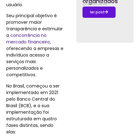
organizados
22 julho 2026
usuário.
ler post
Seu principal objetivo é
promover maior
transparência e estimular
a
concorrência no
mercado financeiro,
oferecendo a empresas e
indivíduos acesso a
serviços mais
personalizados e
competitivos.
No Brasil, começou a ser
implementado em 2021
pelo Banco Central do
Brasil (BCB), e
a sua
implementação foi
estruturada em quatro
fases distintas,
sendo
elas
: