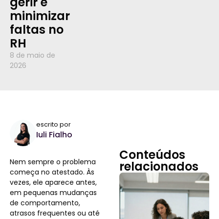
gerir e
minimizar
faltas no
RH
8 de maio de
2026
escrito por
Iuli Fialho
Conteúdos
Nem sempre o problema
relacionados
começa no atestado. Às
vezes, ele aparece antes,
em pequenas mudanças
de comportamento,
atrasos frequentes ou até