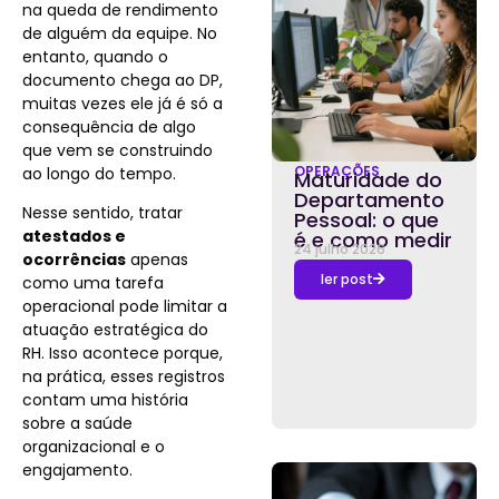
na queda de rendimento
de alguém da equipe. No
entanto, quando o
documento chega ao DP,
muitas vezes ele já é só a
consequência de algo
que vem se construindo
OPERAÇÕES
ao longo do tempo.
Maturidade do
Departamento
Nesse sentido, tratar
Pessoal: o que
atestados e
é e como medir
24 julho 2026
ocorrências
apenas
ler post
como uma tarefa
operacional pode limitar a
atuação estratégica do
RH. Isso acontece porque,
na prática, esses registros
contam uma história
sobre a saúde
organizacional e o
engajamento.