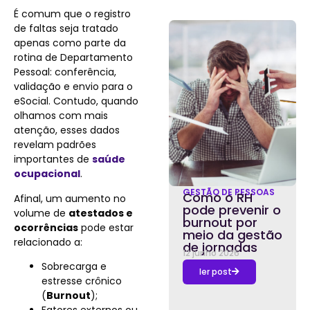
É comum que o registro
de faltas seja tratado
apenas como parte da
rotina de Departamento
Pessoal: conferência,
validação e envio para o
eSocial. Contudo, quando
olhamos com mais
atenção, esses dados
revelam padrões
importantes de
saúde
ocupacional
.
GESTÃO DE PESSOAS
Como o RH
Afinal, um aumento no
pode prevenir o
volume de
atestados e
burnout por
ocorrências
pode estar
meio da gestão
relacionado a:
de jornadas
12 junho 2026
Sobrecarga e
ler post
estresse crônico
(
Burnout
);
Fatores externos ou