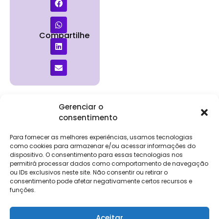
Compartilhe
Gerenciar o
consentimento
Institucional
Clientes
Para
Para
Keevo
Escritórios
Empresas
Sobre Nós
Contábeis
Login
Soluções
Para fornecer as melhores experiências, usamos tecnologias
Eventos
Holos
Trabalhe
como cookies para armazenar e/ou acessar informações do
DP e RH
NG Folha
dispositivo. O consentimento para essas tecnologias nos
Conosco
NG Essence
permitirá processar dados como comportamento de navegação
eKeep
Contato
ou IDs exclusivos neste site. Não consentir ou retirar o
Soluções
consentimento pode afetar negativamente certos recursos e
Relatório de
ERP
funções.
Alpha
Transparência
Salarial
FisCo
Aceitar