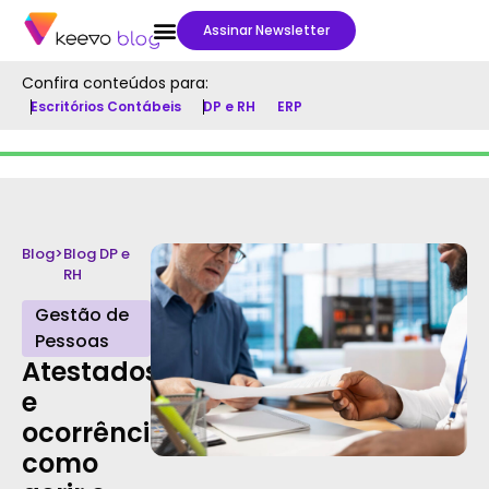
Assinar Newsletter
Confira conteúdos para:
Escritórios Contábeis
DP e RH
ERP
Blog
>
Blog DP e
RH
Gestão de
Pessoas
Atestados
e
ocorrências:
como