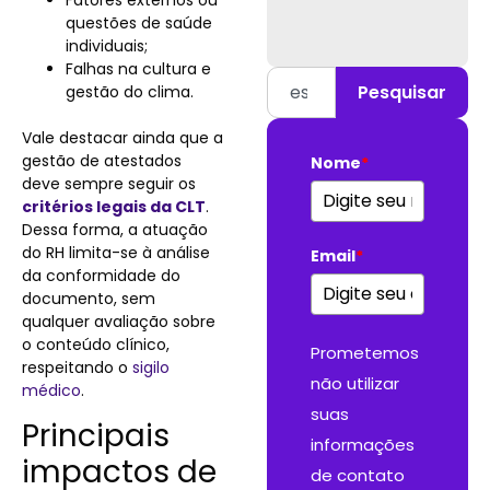
questões de saúde
individuais;
Falhas na cultura e
Pesquisar
gestão do clima.
Vale destacar ainda que a
gestão de atestados
Nome
*
deve sempre seguir os
critérios legais da CLT
.
Dessa forma, a atuação
do RH limita-se à análise
Email
*
da conformidade do
documento, sem
qualquer avaliação sobre
o conteúdo clínico,
Prometemos
respeitando o
sigilo
não utilizar
médico
.
suas
Principais
informações
impactos de
de contato