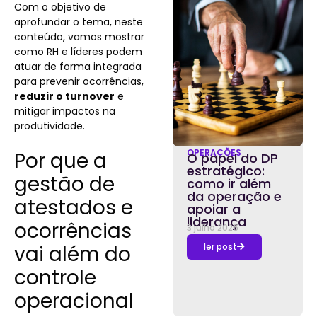
Com o objetivo de
aprofundar o tema, neste
conteúdo, vamos mostrar
como RH e líderes podem
atuar de forma integrada
para prevenir ocorrências,
reduzir o turnover
e
mitigar impactos na
produtividade.
OPERAÇÕES
Por que a
O papel do DP
estratégico:
gestão de
como ir além
da operação e
atestados e
apoiar a
liderança
ocorrências
3 julho 2026
vai além do
ler post
controle
operacional