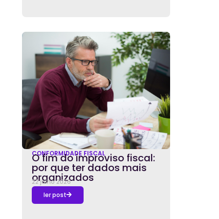
CONFORMIDADE FISCAL
O fim do improviso fiscal:
por que ter dados mais
organizados
22 julho 2026
ler post