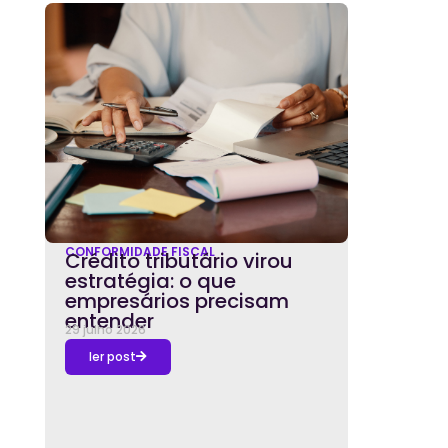
CONFORMIDADE FISCAL
Crédito tributário virou
estratégia: o que
empresários precisam
entender
29 julho 2026
ler post