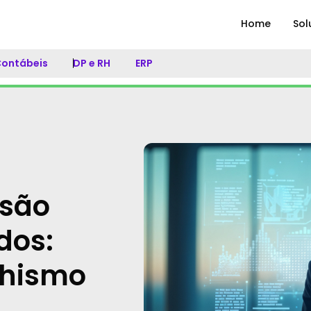
Home
Sol
 Contábeis
DP e RH
ERP
isão
dos:
chismo