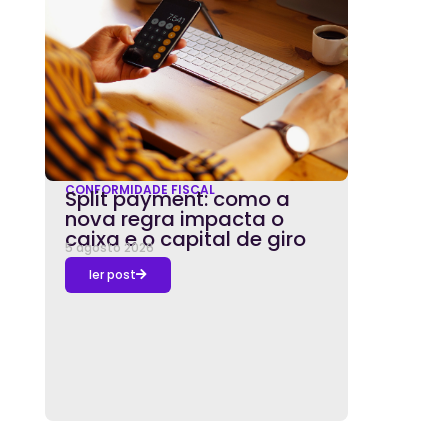
CONFORMIDADE FISCAL
Split payment: como a
nova regra impacta o
caixa e o capital de giro
5 agosto 2026
ler post