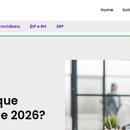
Home
Sol
 Contábeis
DP e RH
ERP
 que
e 2026?