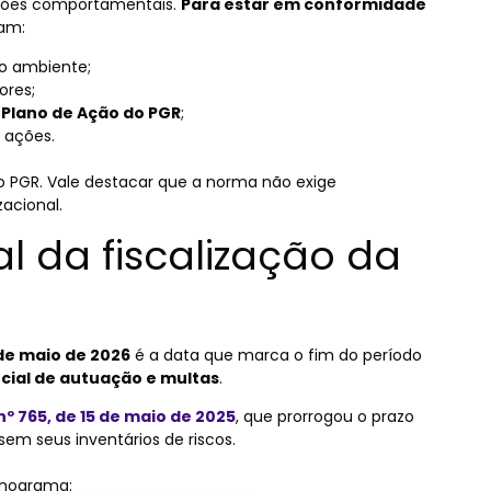
stões comportamentais.
Para estar em conformidade
sam:
 no ambiente;
ores;
Plano de Ação do PGR
;
 ações.
o PGR. Vale destacar que a norma não exige
zacional.
al da fiscalização da
de maio de 2026
é a data que marca o fim do período
cial de autuação e multas
.
nº 765, de 15 de maio de 2025
, que prorrogou o prazo
sem seus inventários de riscos.
onograma: