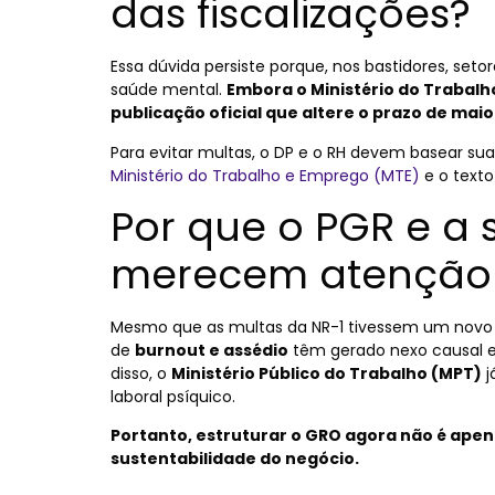
das fiscalizações?
Essa dúvida persiste porque, nos bastidores, se
saúde mental.
Embora o Ministério do Trabal
publicação oficial que altere o prazo de maio
Para evitar multas, o DP e o RH devem basear s
Ministério do Trabalho e Emprego (MTE)
e o texto
Por que o PGR e a
merecem atenção
Mesmo que as multas da NR-1 tivessem um novo 
de
burnout e assédio
têm gerado nexo causal e
disso, o
Ministério Público do Trabalho (MPT)
j
laboral psíquico.
Portanto, estruturar o GRO agora não é apena
sustentabilidade do negócio.