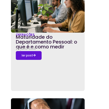
OPERAÇÕES
Maturidade do
Departamento Pessoal: o
que é e como medir
24 julho 2026
ler post