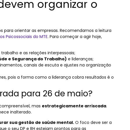
devem organizar o
cos para orientar as empresas. Recomendamos a leitura
cos Psicossociais do MTE
. Para começar a agir hoje,
 trabalho e as relações interpessoais;
úde e Segurança do Trabalho)
e lideranças;
namentos, canais de escuta e ajustes na organização
es, pois a forma como a liderança cobra resultados é o
rada para 26 de maio?
é compreensível, mas
estrategicamente arriscada
.
nece inalterado.
urar sua gestão de saúde mental.
O foco deve ser a
ue o seu DP e RH estejam prontos para as