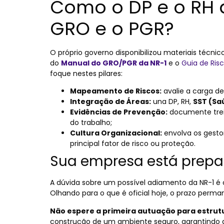
Como o DP e o RH 
GRO e o PGR?
O próprio governo disponibilizou materiais técni
do
Manual do GRO/PGR da NR-1
e o
Guia de Ris
foque nestes pilares:
Mapeamento de Riscos:
avalie a carga de
Integração de Áreas:
una DP, RH,
SST (Sa
Evidências de Prevenção:
documente trei
do trabalho;
Cultura Organizacional:
envolva os gestor
principal fator de risco ou proteção.
Sua empresa está prepa
A dúvida sobre um possível adiamento da NR-1 
Olhando para o que é oficial hoje, o prazo perma
Não espere a primeira autuação para estrut
construção de um ambiente seguro, garantindo q