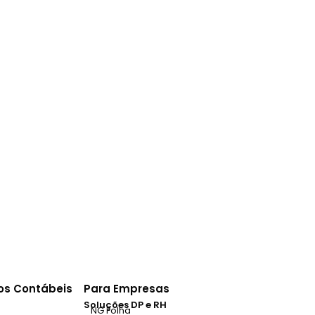
ios Contábeis
Para Empresas
Soluções DP e RH
NG Folha