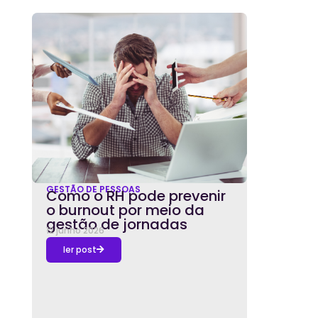
GESTÃO DE PESSOAS
Como o RH pode prevenir
o burnout por meio da
gestão de jornadas
12 junho 2026
ler post