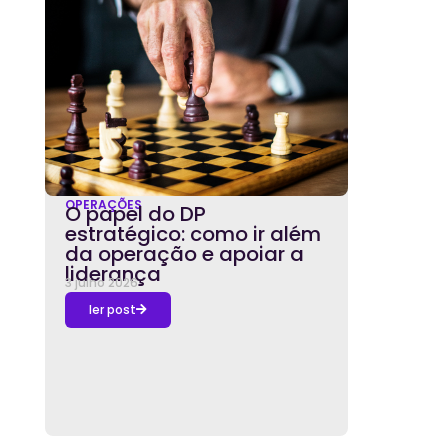
OPERAÇÕES
O papel do DP
estratégico: como ir além
da operação e apoiar a
liderança
3 julho 2026
ler post