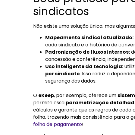
sindicatos
Não existe uma solução única, mas algumas 
Mapeamento sindical atualizado:
cada sindicato e o histórico de conve
Padronização de fluxos internos:
de
concessão e conferência, independen
Uso inteligente da tecnologia:
util
por sindicato
. Isso reduz a dependê
segurança dos dados.
O
eKeep
, por exemplo, oferece um
sistem
permite essa
parametrização detalhada
cálculos e garante que as regras de cada 
folha, trazendo mais consistência para a g
folha de pagamento
!