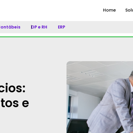
Home
Sol
 Contábeis
DP e RH
ERP
cios:
tos e