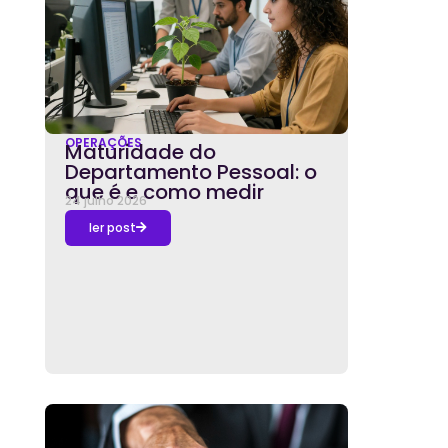
OPERAÇÕES
Maturidade do
Departamento Pessoal: o
que é e como medir
24 julho 2026
ler post