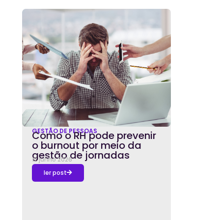
GESTÃO DE PESSOAS
Como o RH pode prevenir
o burnout por meio da
gestão de jornadas
12 junho 2026
ler post