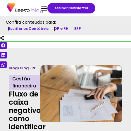
Assinar Newsletter
Confira conteúdos para:
Escritórios Contábeis
DP e RH
ERP
Blog
>
Blog ERP
Gestão
financeira
Fluxo de
caixa
negativo:
como
identificar