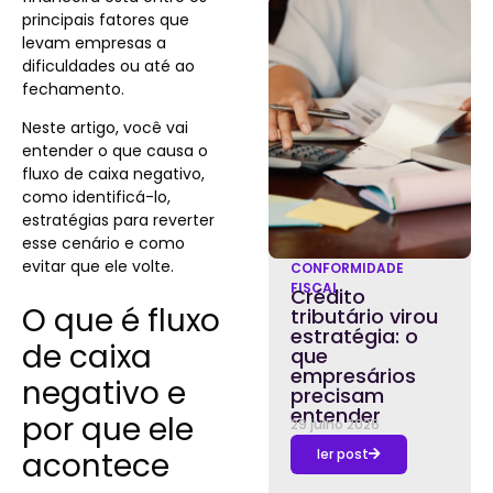
principais fatores que
levam empresas a
dificuldades ou até ao
fechamento.
Neste artigo, você vai
entender o que causa o
fluxo de caixa negativo,
como identificá-lo,
estratégias para reverter
esse cenário e como
evitar que ele volte.
CONFORMIDADE
FISCAL
Crédito
O que é fluxo
tributário virou
estratégia: o
de caixa
que
empresários
negativo e
precisam
entender
por que ele
29 julho 2026
acontece
ler post