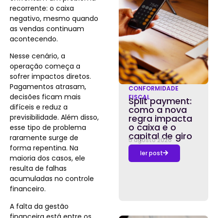
recorrente: o caixa
negativo, mesmo quando
as vendas continuam
acontecendo.
Nesse cenário, a
operação começa a
sofrer impactos diretos.
Pagamentos atrasam,
CONFORMIDADE
decisões ficam mais
FISCAL
Split payment:
difíceis e reduz a
como a nova
previsibilidade. Além disso,
regra impacta
o caixa e o
esse tipo de problema
capital de giro
raramente surge de
5 agosto 2026
forma repentina. Na
ler post
maioria dos casos, ele
resulta de falhas
acumuladas no controle
financeiro.
A falta da gestão
financeira está entre os