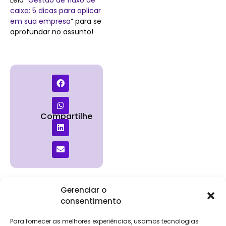
caixa: 5 dicas para aplicar
em sua empresa
” para se
aprofundar no assunto!
Compartilhe
Gerenciar o
consentimento
Institucional
Clientes
Para
Para
Keevo
Escritórios
Empresas
Sobre Nós
Contábeis
Login
Soluções
Para fornecer as melhores experiências, usamos tecnologias
Eventos