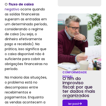
O
fluxo de caixa
negativo
ocorre quando
as saídas financeiras
superam as entradas em
um determinado período,
considerando o regime
de caixa (ou seja, o
dinheiro efetivamente
pago e recebido). Na
prática, isso significa que
o caixa disponível não é
suficiente para cobrir as
obrigações financeiras no
período.
CONFORMIDADE
FISCAL
Na maioria das situações,
O fim do
improviso
o problema está no
fiscal: por que
descompasso entre
ter dados mais
recebimentos e
organizados
pagamentos. Enquanto
22 julho 2026
as vendas acontecem a
ler post