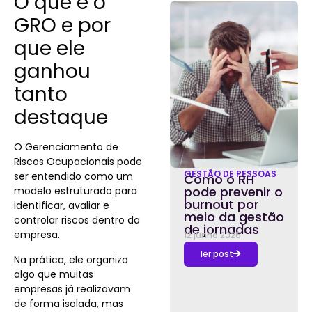
O que é o
GRO e por
que ele
ganhou
tanto
destaque
O Gerenciamento de
Riscos Ocupacionais pode
GESTÃO DE PESSOAS
ser entendido como um
Como o RH
pode prevenir o
modelo estruturado para
burnout por
identificar, avaliar e
meio da gestão
controlar riscos dentro da
de jornadas
empresa.
12 junho 2026
ler post
Na prática, ele organiza
algo que muitas
empresas já realizavam
de forma isolada, mas