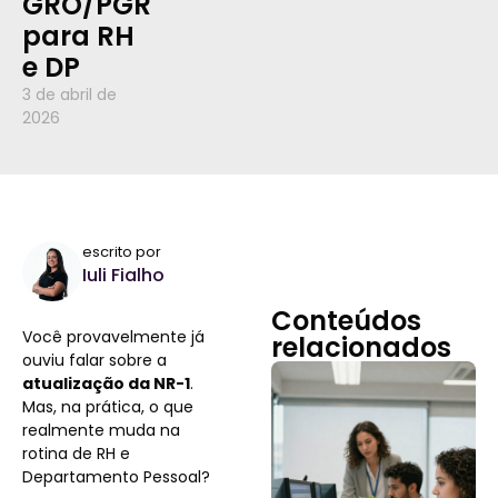
GRO/PGR
para RH
e DP
3 de abril de
2026
escrito por
Iuli Fialho
Conteúdos
Você provavelmente já
relacionados
ouviu falar sobre a
atualização da NR-1
.
Mas, na prática, o que
realmente muda na
rotina de RH e
Departamento Pessoal?