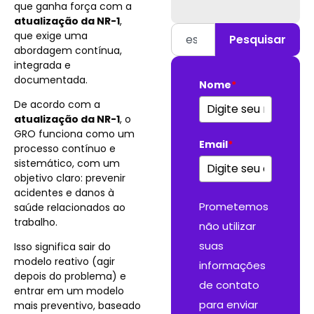
que ganha força com a
atualização da NR-1
,
que exige uma
Pesquisar
abordagem contínua,
integrada e
documentada.
Nome
*
De acordo com a
atualização da NR-1
, o
GRO funciona como um
Email
*
processo contínuo e
sistemático, com um
objetivo claro: prevenir
acidentes e danos à
Prometemos
saúde relacionados ao
trabalho.
não utilizar
suas
Isso significa sair do
modelo reativo (agir
informações
depois do problema) e
de contato
entrar em um modelo
para enviar
mais preventivo, baseado