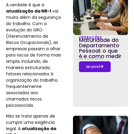
A verdade é que a
atualização da NR-1
vai
muito além da segurança
do trabalho. Com a
evolução do GRO
(Gerenciamento de
OPERAÇÕES
Maturidade do
Riscos Ocupacionais), as
Departamento
empresas passam a olhar
Pessoal: o que
para riscos de forma mais
é e como medir
24 julho 2026
ampla, incluindo, de
ler post
maneira estruturada,
fatores relacionados à
organização do trabalho,
frequentemente
associados aos
chamados riscos
psicossociais.
Não se trata apenas de
cumprir uma exigência
legal. A
atualização da