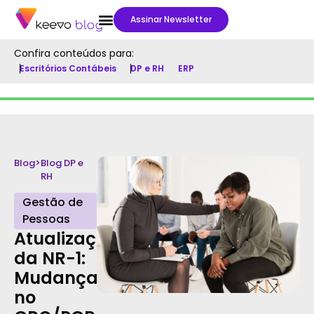
Assinar Newsletter
Confira conteúdos para:
Escritórios Contábeis
DP e RH
ERP
Blog
>
Blog DP e
RH
Gestão de
Pessoas
Atualização
da NR-1:
Mudanças
no