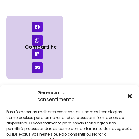
Compartilhe
Gerenciar o
consentimento
Institucional
Clientes
Para
Para
Keevo
Escritórios
Empresas
Sobre Nós
Contábeis
Login
Soluções
Para fornecer as melhores experiências, usamos tecnologias
Eventos
Holos
Trabalhe
como cookies para armazenar e/ou acessar informações do
DP e RH
NG Folha
Conosco
dispositivo. O consentimento para essas tecnologias nos
NG Essence
permitirá processar dados como comportamento de navegação
eKeep
Contato
ou IDs exclusivos neste site. Não consentir ou retirar o
Soluções