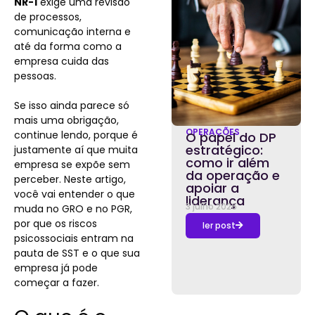
NR-1
exige uma revisão
de processos,
comunicação interna e
até da forma como a
empresa cuida das
pessoas.
Se isso ainda parece só
mais uma obrigação,
OPERAÇÕES
continue lendo, porque é
O papel do DP
estratégico:
justamente aí que muita
como ir além
empresa se expõe sem
da operação e
perceber. Neste artigo,
apoiar a
você vai entender o que
liderança
3 julho 2026
muda no GRO e no PGR,
por que os riscos
ler post
psicossociais entram na
pauta de SST e o que sua
empresa já pode
começar a fazer.