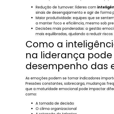
Redução de turnover
: líderes com
inteligê
sinais de desengajamento e agir de forma p
Maior produtividade
: equipes que se sent
a manter foco e eficiência, mesmo sob pre
Decisões mais ponderadas
: a gestão emoci
mais equilibradas, ajudando a reduzir riscos
Como a inteligênc
na liderança pode 
desempenho das 
As emoções podem se tornar indicadores importa
Pressões constantes, sobrecarga, mudanças fre
que a maturidade emocional pode impactar dif
como:
A tomada de decisão
O clima organizacional
A retenção de talentos