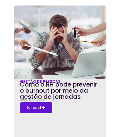
GESTÃO DE PESSOAS
Como o RH pode prevenir
o burnout por meio da
gestão de jornadas
12 junho 2026
ler post