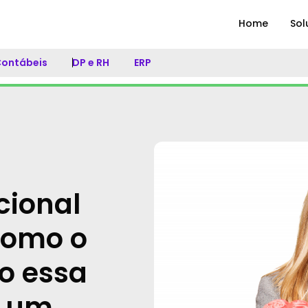
Home
Sol
 Contábeis
DP e RH
ERP
cional
como o
o essa
m um