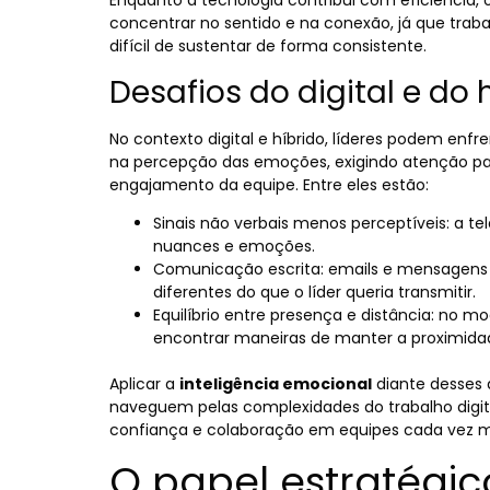
Enquanto a tecnologia contribui com eficiência,
concentrar no sentido e na conexão, já que trab
difícil de sustentar de forma consistente.
Desafios do digital e do 
No contexto digital e híbrido, líderes podem en
na percepção das emoções, exigindo atenção pa
engajamento da equipe. Entre eles estão:
Sinais não verbais menos perceptíveis
: a t
nuances e emoções.
Comunicação escrita
: emails e mensagens
diferentes do que o líder queria transmitir.
Equilíbrio entre presença e distância
: no mo
encontrar maneiras de manter a proximida
Aplicar a
inteligência emocional
diante desses 
naveguem pelas complexidades do trabalho digi
confiança e colaboração em equipes cada vez ma
O papel estratégic