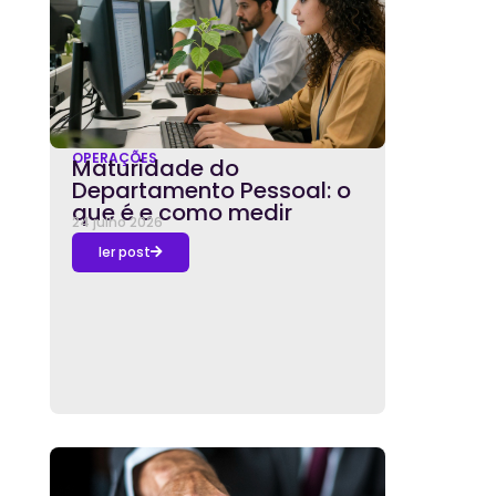
OPERAÇÕES
Maturidade do
Departamento Pessoal: o
que é e como medir
24 julho 2026
ler post