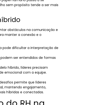
 o papel humano passa a se
alho sem propósito tende a ser mais
híbrido
frentar obstáculos na comunicação e
ra manter a conexão e o
ela pode dificultar a interpretação de
 podem ser entendidos de formas
delo híbrido, líderes precisam
de emocional com a equipe.
desafios permite que líderes
tal, mantendo engajamento,
is híbridas e conectadas.
o do RH na