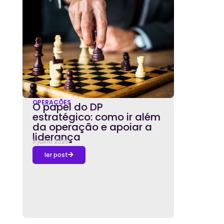
OPERAÇÕES
O papel do DP
estratégico: como ir além
da operação e apoiar a
liderança
3 julho 2026
ler post