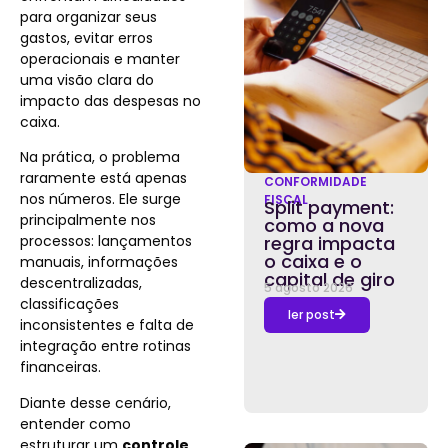
para organizar seus
gastos, evitar erros
operacionais e manter
uma visão clara do
impacto das despesas no
caixa.
Na prática, o problema
raramente está apenas
CONFORMIDADE
nos números. Ele surge
FISCAL
Split payment:
principalmente nos
como a nova
processos: lançamentos
regra impacta
o caixa e o
manuais, informações
capital de giro
descentralizadas,
5 agosto 2026
classificações
ler post
inconsistentes e falta de
integração entre rotinas
financeiras.
Diante desse cenário,
entender como
estruturar um
controle