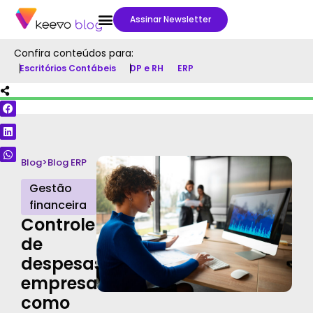
Assinar Newsletter
Confira conteúdos para:
Escritórios Contábeis
DP e RH
ERP
Blog
>
Blog ERP
Gestão
financeira
Controle
de
despesas
empresarial:
como