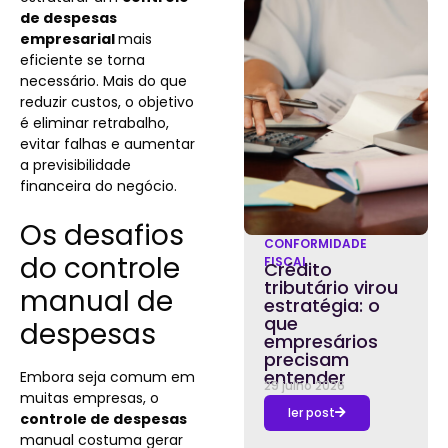
de despesas
empresarial
mais
eficiente se torna
necessário. Mais do que
reduzir custos, o objetivo
é eliminar retrabalho,
evitar falhas e aumentar
a previsibilidade
financeira do negócio.
Os desafios
CONFORMIDADE
do controle
FISCAL
Crédito
tributário virou
manual de
estratégia: o
que
despesas
empresários
precisam
entender
Embora seja comum em
29 julho 2026
muitas empresas, o
ler post
controle de despesas
manual costuma gerar