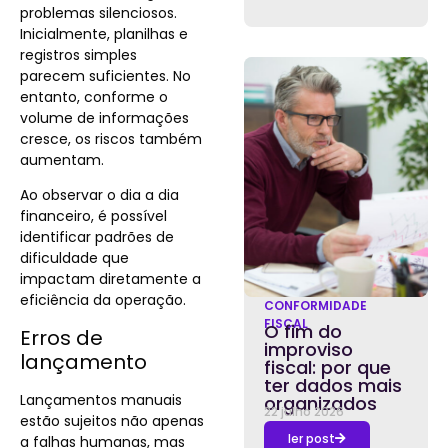
problemas silenciosos.
Inicialmente, planilhas e
registros simples
parecem suficientes. No
entanto, conforme o
volume de informações
cresce, os riscos também
aumentam.
Ao observar o dia a dia
financeiro, é possível
identificar padrões de
dificuldade que
impactam diretamente a
eficiência da operação.
CONFORMIDADE
FISCAL
O fim do
Erros de
improviso
lançamento
fiscal: por que
ter dados mais
Lançamentos manuais
organizados
22 julho 2026
estão sujeitos não apenas
ler post
a falhas humanas, mas