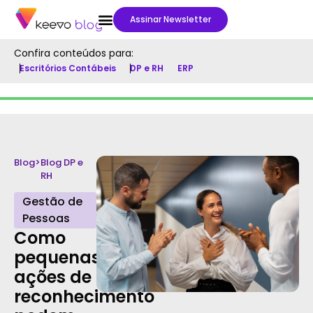
Assinar Newsletter
Confira conteúdos para:
Escritórios Contábeis
DP e RH
ERP
Blog
>
Blog DP e
RH
Gestão de
Pessoas
Como
pequenas
ações de
reconhecimento