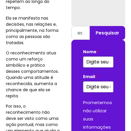
repetem ao longo do
tempo.
Ela se manifesta nas
decisões, nas relações e,
principalmente, na forma
Pesquisar
como as pessoas são
tratadas.
Nome
*
O reconhecimento atua
como um reforço
simbólico e prático
desses comportamentos.
Email
*
Quando uma atitude é
reconhecida, aumenta a
chance de que ela se
repita.
Prometemos
Por isso, o
não utilizar
reconhecimento não
deve ser visto como uma
suas
ação pontual, mas como
informações
um elemento que ajuda a