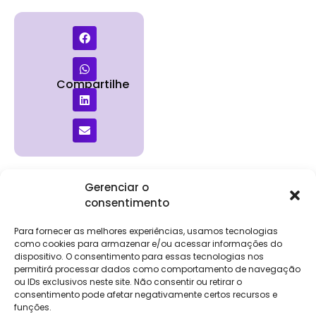
Compartilhe
Gerenciar o
consentimento
Institucional
Clientes
Para
Para
Keevo
Escritórios
Empresas
Sobre Nós
Contábeis
Login
Soluções
Para fornecer as melhores experiências, usamos tecnologias
Eventos
Holos
Trabalhe
como cookies para armazenar e/ou acessar informações do
DP e RH
NG Folha
dispositivo. O consentimento para essas tecnologias nos
Conosco
NG Essence
permitirá processar dados como comportamento de navegação
eKeep
Contato
ou IDs exclusivos neste site. Não consentir ou retirar o
Soluções
consentimento pode afetar negativamente certos recursos e
Relatório de
ERP
funções.
Alpha