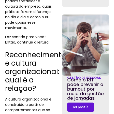
podem fortalecer a
cultura da empresa, quais
práticas fazem diferença
no dia a dia e como o RH
pode apoiar esse
movimento.
Faz sentido para você?
Então, continue a leitura.
Reconhecimento
e cultura
organizacional:
qual é a
GESTÃO DE PESSOAS
Como o RH
pode prevenir o
relação?
burnout por
meio da gestão
de jornadas
A cultura organizacional é
12 junho 2026
construída a partir de
ler post
comportamentos que se