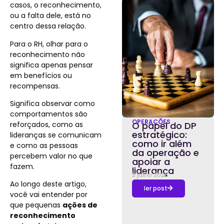
casos, o reconhecimento,
ou a falta dele, está no
centro dessa relação.
Para o RH, olhar para o
reconhecimento não
significa apenas pensar
em benefícios ou
recompensas.
Significa observar como
comportamentos são
OPERAÇÕES
reforçados, como as
O papel do DP
estratégico:
lideranças se comunicam
como ir além
e como as pessoas
da operação e
percebem valor no que
apoiar a
fazem.
liderança
3 julho 2026
Ao longo deste artigo,
ler post
você vai entender por
que pequenas
ações de
reconhecimento