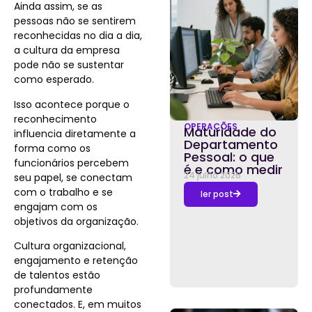
Ainda assim, se as
pessoas não se sentirem
reconhecidas no dia a dia,
a cultura da empresa
pode não se sustentar
como esperado.
Isso acontece porque o
reconhecimento
OPERAÇÕES
Maturidade do
influencia diretamente a
Departamento
forma como os
Pessoal: o que
funcionários percebem
é e como medir
24 julho 2026
seu papel, se conectam
com o trabalho e se
ler post
engajam com os
objetivos da organização.
Cultura organizacional,
engajamento e retenção
de talentos estão
profundamente
conectados. E, em muitos