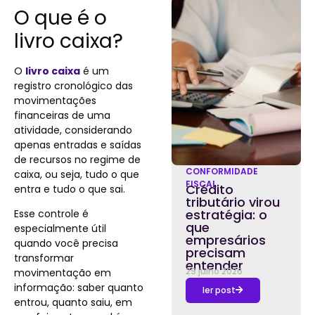
O que é o
livro caixa?
O
livro caixa
é um
registro cronológico das
movimentações
financeiras de uma
atividade, considerando
apenas entradas e saídas
de recursos no regime de
CONFORMIDADE
caixa, ou seja, tudo o que
FISCAL
Crédito
entra e tudo o que sai.
tributário virou
estratégia: o
Esse controle é
que
especialmente útil
empresários
quando você precisa
precisam
transformar
entender
29 julho 2026
movimentação em
informação: saber quanto
ler post
entrou, quanto saiu, em