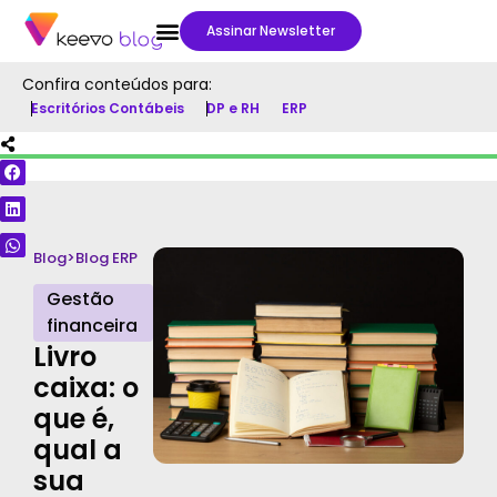
Assinar Newsletter
Confira conteúdos para:
Escritórios Contábeis
DP e RH
ERP
Blog
>
Blog ERP
Gestão
financeira
Livro
caixa: o
que é,
qual a
sua