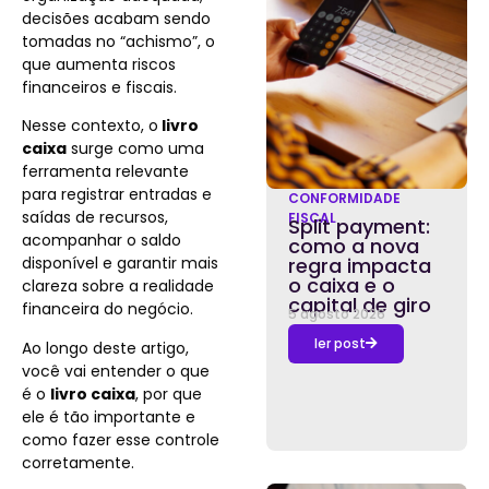
decisões acabam sendo
tomadas no “achismo”, o
que aumenta riscos
financeiros e fiscais.
Nesse contexto, o
livro
caixa
surge como uma
ferramenta relevante
para registrar entradas e
CONFORMIDADE
saídas de recursos,
FISCAL
Split payment:
acompanhar o saldo
como a nova
disponível e garantir mais
regra impacta
o caixa e o
clareza sobre a realidade
capital de giro
financeira do negócio.
5 agosto 2026
ler post
Ao longo deste artigo,
você vai entender o que
é o
livro caixa
, por que
ele é tão importante e
como fazer esse controle
corretamente.