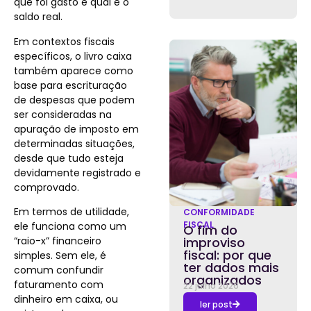
que foi gasto e qual é o
saldo real.
Em contextos fiscais
específicos, o livro caixa
também aparece como
base para escrituração
de despesas que podem
ser consideradas na
apuração de imposto em
determinadas situações,
desde que tudo esteja
devidamente registrado e
comprovado.
Em termos de utilidade,
CONFORMIDADE
FISCAL
ele funciona como um
O fim do
“raio-x” financeiro
improviso
fiscal: por que
simples. Sem ele, é
ter dados mais
comum confundir
organizados
faturamento com
22 julho 2026
dinheiro em caixa, ou
ler post