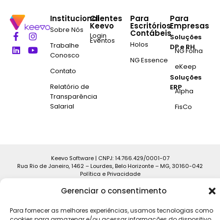
Institucional
Clientes
Para
Para
Keevo
Escritórios
Empresas
Sobre Nós
Contábeis
Login
Soluções
Eventos
Holos
Trabalhe
DP e RH
NG Folha
Conosco
NG Essence
eKeep
Contato
Soluções
Relatório de
ERP
Alpha
Transparência
Salarial
FisCo
Keevo Software | CNPJ: 14.766.429/0001-07
Rua Rio de Janeiro, 1462 – Lourdes, Belo Horizonte – MG, 30160-042
Política e Privacidade
Gerenciar o consentimento
Para fornecer as melhores experiências, usamos tecnologias como
cookies para armazenar e/ou acessar informações do dispositivo.