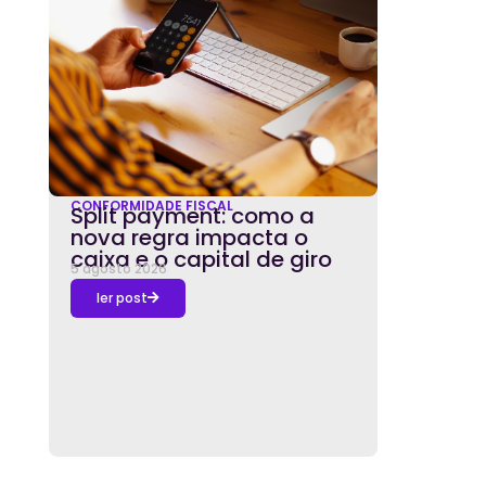
CONFORMIDADE FISCAL
Split payment: como a
nova regra impacta o
caixa e o capital de giro
5 agosto 2026
ler post