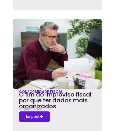
CONFORMIDADE FISCAL
O fim do improviso fiscal:
por que ter dados mais
organizados
22 julho 2026
ler post