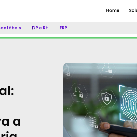
Home
Sol
 Contábeis
DP e RH
ERP
al:
ra a
ria