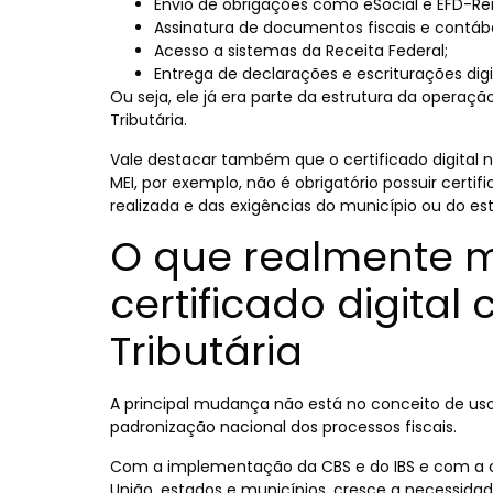
Envio de obrigações como eSocial e EFD-Rei
Assinatura de documentos fiscais e contábe
Acesso a sistemas da Receita Federal;
Entrega de declarações e escriturações digit
Ou seja, ele já era parte da estrutura da operação
Tributária.
Vale destacar também que o certificado digital nã
MEI, por exemplo, não é obrigatório possuir certi
realizada e das exigências do município ou do es
O que realmente 
certificado digita
Tributária
A principal mudança não está no conceito de us
padronização nacional dos processos fiscais.
Com a implementação da CBS e do IBS e com a cr
União, estados e municípios, cresce a necessidad