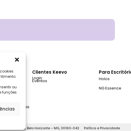
 cookies
nal
Clientes Keevo
Para Escritór
ntimento
Login
Holos
Eventos
sentir ou
onosco
NG Essence
e funções.
e Transparência
rências
, 1462 – Lourdes, Belo Horizonte – MG, 30160-042
Política e Privacidade