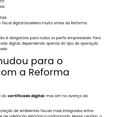
nf;
is;
ais.
 fiscal digital brasileira muito antes da Reforma
o é obrigatório para todos os perfis empresariais. Para
ficado digital, dependendo apenas do tipo de operação
tado.
mudou para o
l com a Reforma
o do
certificado digital
, mas sim no avanço da
iação de ambientes fiscais mais integrados entre
e de validação eletrônica padronizada. Nesse cenário, o