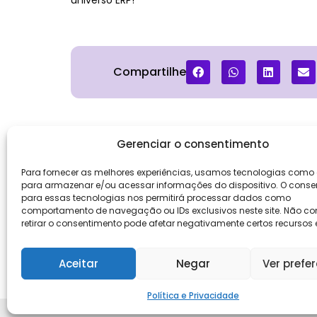
universo ERP!
Compartilhe
Gerenciar o consentimento
Para fornecer as melhores experiências, usamos tecnologias como
Institucio
para armazenar e/ou acessar informações do dispositivo. O conse
Sobre Nós
para essas tecnologias nos permitirá processar dados como
comportamento de navegação ou IDs exclusivos neste site. Não con
Trabalhe C
retirar o consentimento pode afetar negativamente certos recursos 
Contato
Relatório d
Aceitar
Negar
Ver prefe
Salarial
Política e Privacidade
Keevo Software | CNPJ: 14.766.429/0001-07
Rua Rio de Janeiro