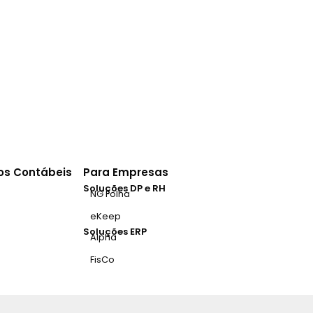
ios Contábeis
Para Empresas
Soluções DP e RH
NG Folha
eKeep
Soluções ERP
Alpha
FisCo