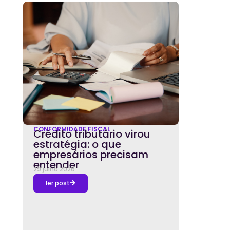
CONFORMIDADE FISCAL
Crédito tributário virou
estratégia: o que
empresários precisam
entender
29 julho 2026
ler post