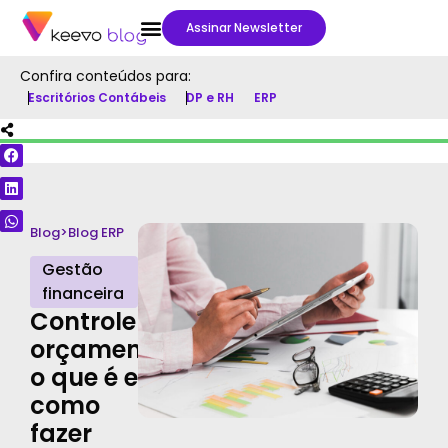
Assinar Newsletter
Confira conteúdos para:
Escritórios Contábeis
DP e RH
ERP
Blog
>
Blog ERP
Gestão
financeira
Controle
orçamentário:
o que é e
como
fazer