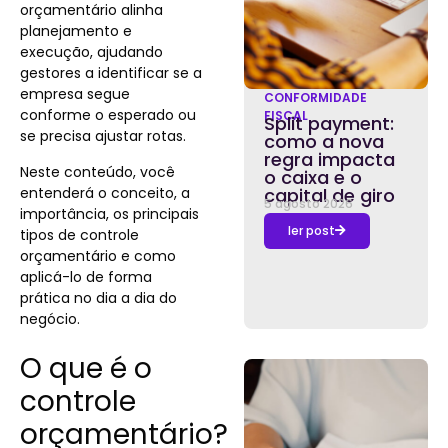
orçamentário alinha
planejamento e
execução, ajudando
gestores a identificar se a
empresa segue
CONFORMIDADE
conforme o esperado ou
FISCAL
Split payment:
se precisa ajustar rotas.
como a nova
regra impacta
Neste conteúdo, você
o caixa e o
entenderá o conceito, a
capital de giro
5 agosto 2026
importância, os principais
ler post
tipos de controle
orçamentário e como
aplicá-lo de forma
prática no dia a dia do
negócio.
O que é o
controle
orçamentário?