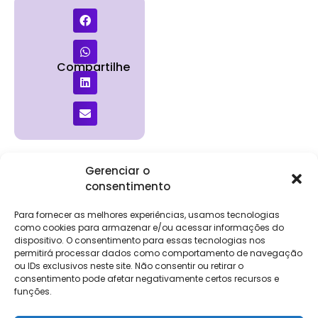
Compartilhe
Gerenciar o
consentimento
Institucional
Clientes
Para
Para
Keevo
Escritórios
Empresas
Sobre Nós
Contábeis
Login
Soluções
Para fornecer as melhores experiências, usamos tecnologias
Eventos
Holos
Trabalhe
como cookies para armazenar e/ou acessar informações do
DP e RH
NG Folha
dispositivo. O consentimento para essas tecnologias nos
Conosco
NG Essence
permitirá processar dados como comportamento de navegação
eKeep
Contato
ou IDs exclusivos neste site. Não consentir ou retirar o
Soluções
consentimento pode afetar negativamente certos recursos e
Relatório de
ERP
funções.
Alpha
Transparência
Salarial
FisCo