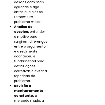
desvios com mais
agilidade e age
antes que eles se
tornem um
problema maior.
Análise de
desvios:
entender
o motivo para
surgirem diferenças
entre o orçamento
e o realmente
aconteceu é
fundamental para
definir ações
corretivas e evitar a
repetição do
problema.
Revisão e
monitoramento
constante:
o
mercado muda, a