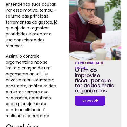
entendendo suas causas.
Por esse motivo, tornou-
se uma das principais
ferramentas de gestão, já
que ajuda a organizar
prioridades e orientar o
uso consciente dos
recursos.
Assim, o controle
orçamentário não se
CONFORMIDADE
limita à criação de um
FISCAL
O fim do
orçamento anual. Ele
improviso
fiscal: por que
envolve monitoramento
ter dados mais
constante, análise crítica
organizados
e ajustes sempre que
22 julho 2026
necessário, garantindo
ler post
que o planejamento
continue alinhado à
realidade da empresa.