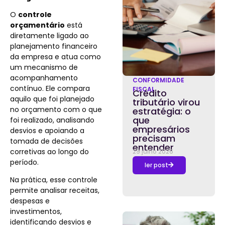
O
controle
orçamentário
está
diretamente ligado ao
planejamento financeiro
da empresa e atua como
um mecanismo de
acompanhamento
CONFORMIDADE
contínuo. Ele compara
FISCAL
Crédito
aquilo que foi planejado
tributário virou
no orçamento com o que
estratégia: o
que
foi realizado, analisando
empresários
desvios e apoiando a
precisam
tomada de decisões
entender
corretivas ao longo do
29 julho 2026
período.
ler post
Na prática, esse controle
permite analisar receitas,
despesas e
investimentos,
identificando desvios e