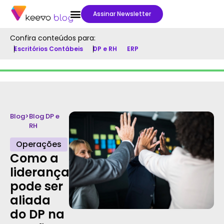
Assinar Newsletter
Confira conteúdos para:
Escritórios Contábeis
DP e RH
ERP
Blog
>
Blog DP e
RH
Operações
Como a
liderança
pode ser
aliada
do DP na