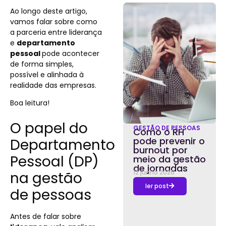
Ao longo deste artigo,
vamos falar sobre como
a parceria entre liderança
e
departamento
pessoal
pode acontecer
de forma simples,
possível e alinhada à
realidade das empresas.
Boa leitura!
O papel do
GESTÃO DE PESSOAS
Como o RH
pode prevenir o
Departamento
burnout por
Pessoal (DP)
meio da gestão
de jornadas
12 junho 2026
na gestão
ler post
de pessoas
Antes de falar sobre