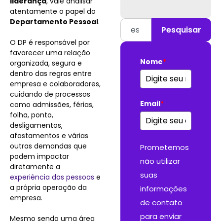
liderança
, vale analisar
atentamente o papel do
Departamento Pessoal
.
Pesquisar
O DP é responsável por
favorecer uma relação
Nome
*
organizada, segura e
dentro das regras entre
empresa e colaboradores,
cuidando de processos
Email
*
como admissões, férias,
folha, ponto,
desligamentos,
afastamentos e várias
outras demandas que
Prometemos
podem impactar
não utilizar
diretamente a
suas
experiência das pessoas
e
a própria operação da
informações
empresa.
de contato
para enviar
Mesmo sendo uma área