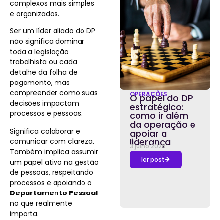
complexos mais simples
e organizados.
Ser um líder aliado do DP
não significa dominar
toda a legislação
trabalhista ou cada
detalhe da folha de
pagamento, mas
compreender como suas
OPERAÇÕES
O papel do DP
decisões impactam
estratégico:
processos e pessoas.
como ir além
da operação e
Significa colaborar e
apoiar a
liderança
comunicar com clareza.
3 julho 2026
Também implica assumir
ler post
um papel ativo na gestão
de pessoas, respeitando
processos e apoiando o
Departamento Pessoal
no que realmente
importa.