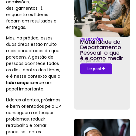
admissões,
desligamentos…),
enquanto os líderes
focam em resultados e
entregas.
Mas, na prática, essas
OPERAÇÕES
Maturidade do
duas áreas estão muito
Departamento
mais conectadas do que
Pessoal: o que
parecem. A gestão de
é e como medir
24 julho 2026
pessoas acontece todos
ler post
os dias, dentro dos times,
e é nesse contexto que a
liderança
exerce um
papel importante.
Líderes atentos
,
próximos
e bem orientados pelo DP
conseguem antecipar
problemas, reduzir
retrabalho e tornar
processos antes