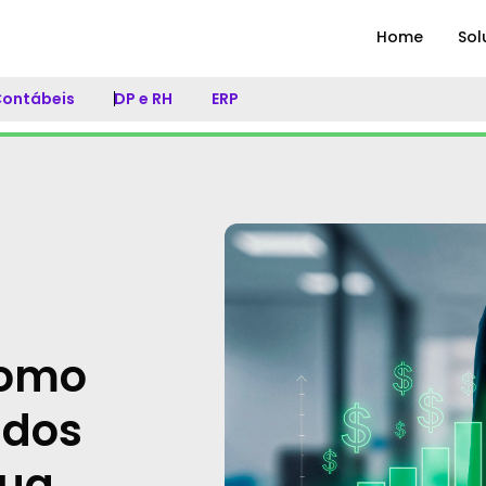
Home
Sol
 Contábeis
DP e RH
ERP
como
ados
sua