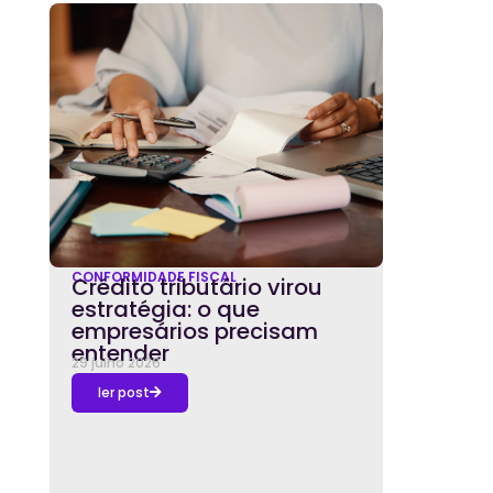
CONFORMIDADE FISCAL
Crédito tributário virou
estratégia: o que
empresários precisam
entender
29 julho 2026
ler post