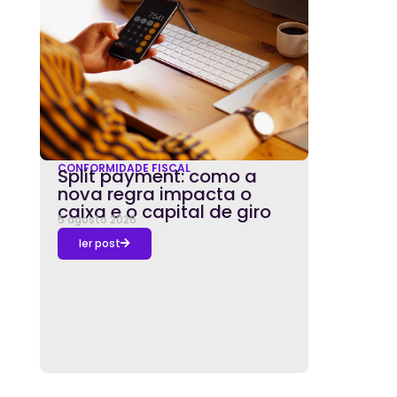
CONFORMIDADE FISCAL
Split payment: como a
nova regra impacta o
caixa e o capital de giro
5 agosto 2026
ler post