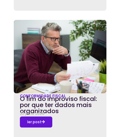
CONFORMIDADE FISCAL
O fim do improviso fiscal:
por que ter dados mais
organizados
22 julho 2026
ler post