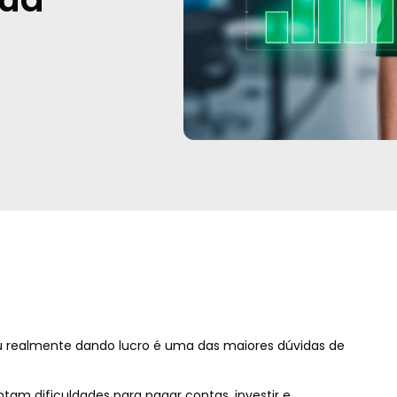
u realmente dando lucro é uma das maiores dúvidas de
am dificuldades para pagar contas, investir e