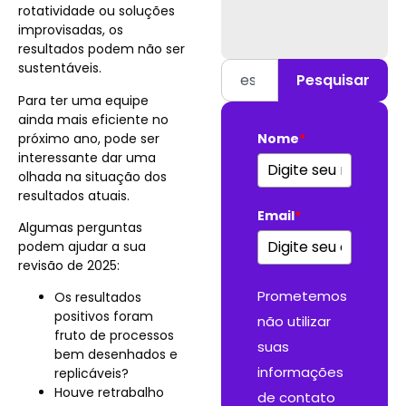
rotatividade ou soluções
improvisadas, os
resultados podem não ser
sustentáveis.
Pesquisar
Para ter uma equipe
ainda mais eficiente no
próximo ano, pode ser
Nome
*
interessante dar uma
olhada na situação dos
resultados atuais.
Email
*
Algumas perguntas
podem ajudar a sua
revisão de 2025:
Prometemos
Os resultados
positivos foram
não utilizar
fruto de processos
suas
bem desenhados e
informações
replicáveis?
Houve retrabalho
de contato