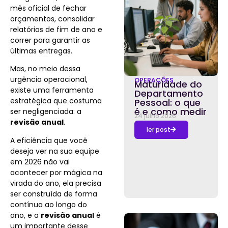
mês oficial de fechar
orçamentos, consolidar
relatórios de fim de ano e
correr para garantir as
últimas entregas.
Mas, no meio dessa
urgência operacional,
OPERAÇÕES
Maturidade do
existe uma ferramenta
Departamento
estratégica que costuma
Pessoal: o que
é e como medir
ser negligenciada: a
24 julho 2026
revisão anual
.
ler post
A eficiência que você
deseja ver na sua equipe
em 2026 não vai
acontecer por mágica na
virada do ano, ela precisa
ser construída de forma
contínua ao longo do
ano, e a
revisão anual
é
um importante desse