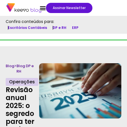
Assinar Newsletter
Confira conteúdos para:
Escritórios Contábeis
DP e RH
ERP
Blog
>
Blog DP e
RH
Operações
Revisão
anual
2025: o
segredo
para ter