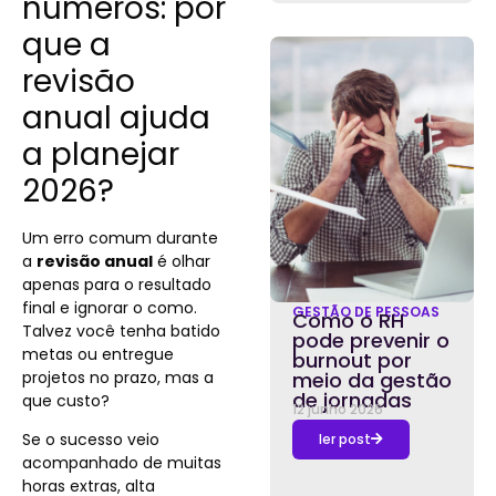
números: por
que a
revisão
anual ajuda
a planejar
2026?
Um erro comum durante
a
revisão anual
é olhar
apenas para o resultado
final e ignorar o como.
GESTÃO DE PESSOAS
Como o RH
Talvez você tenha batido
pode prevenir o
metas ou entregue
burnout por
projetos no prazo, mas a
meio da gestão
de jornadas
que custo?
12 junho 2026
Se o sucesso veio
ler post
acompanhado de muitas
horas extras, alta