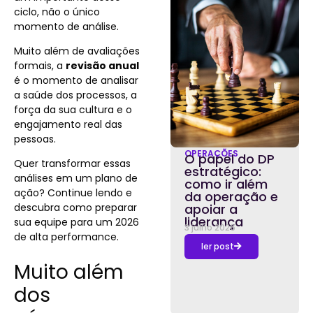
ciclo, não o único
momento de análise.
Muito além de avaliações
formais, a
revisão anual
é o momento de analisar
a saúde dos processos, a
força da sua cultura e o
engajamento real das
pessoas.
OPERAÇÕES
O papel do DP
Quer transformar essas
estratégico:
análises em um plano de
como ir além
ação? Continue lendo e
da operação e
descubra como preparar
apoiar a
liderança
sua equipe para um 2026
3 julho 2026
de alta performance.
ler post
Muito além
dos