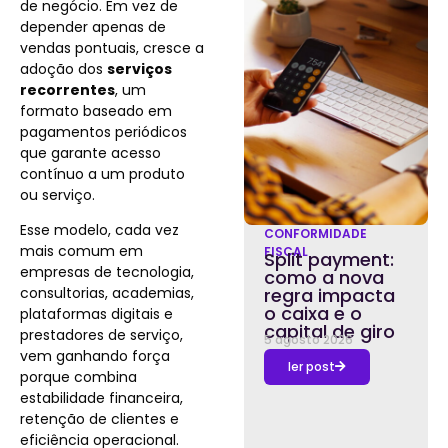
de negócio. Em vez de
depender apenas de
vendas pontuais, cresce a
adoção dos
serviços
recorrentes
, um
formato baseado em
pagamentos periódicos
que garante acesso
contínuo a um produto
ou serviço.
Esse modelo, cada vez
CONFORMIDADE
mais comum em
FISCAL
Split payment:
empresas de tecnologia,
como a nova
consultorias, academias,
regra impacta
o caixa e o
plataformas digitais e
capital de giro
prestadores de serviço,
5 agosto 2026
vem ganhando força
ler post
porque combina
estabilidade financeira,
retenção de clientes e
eficiência operacional.