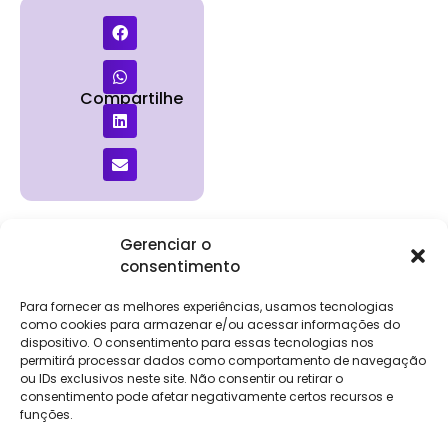
Compartilhe
Gerenciar o
consentimento
Institucional
Clientes
Para
Para
Keevo
Escritórios
Empresas
Sobre Nós
Contábeis
Login
Soluções
Para fornecer as melhores experiências, usamos tecnologias
Eventos
Holos
Trabalhe
como cookies para armazenar e/ou acessar informações do
DP e RH
NG Folha
dispositivo. O consentimento para essas tecnologias nos
Conosco
NG Essence
permitirá processar dados como comportamento de navegação
eKeep
Contato
ou IDs exclusivos neste site. Não consentir ou retirar o
Soluções
consentimento pode afetar negativamente certos recursos e
Relatório de
ERP
funções.
Alpha
Transparência
Salarial