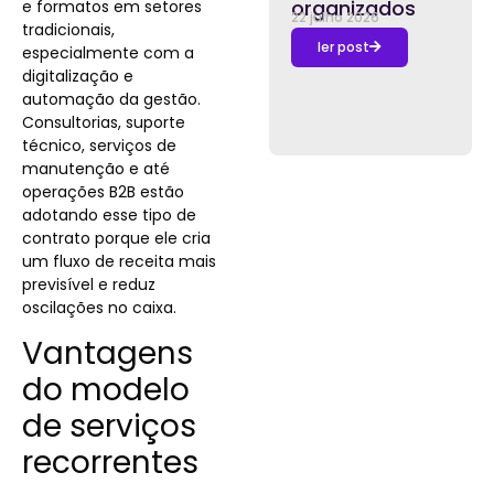
organizados
e formatos em setores
22 julho 2026
tradicionais,
ler post
especialmente com a
digitalização e
automação da gestão.
Consultorias, suporte
técnico, serviços de
manutenção e até
operações B2B estão
adotando esse tipo de
contrato porque ele cria
um fluxo de receita mais
previsível e reduz
oscilações no caixa.
Vantagens
do modelo
de serviços
recorrentes