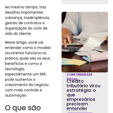
Ao mesmo tempo, traz
desafios importantes:
cobrança, inadimplência,
gestão de contratos e
organização do ciclo de
vida do cliente.
Neste artigo, você vai
entender como o modelo
recorrente funciona na
prática, quais são os seus
benefícios e como a
tecnologia,
especialmente um ERP,
CONFORMIDADE
pode sustentar o
FISCAL
Crédito
crescimento do negócio
tributário virou
estratégia: o
com mais controle e
que
automação.
empresários
precisam
O que são
entender
29 julho 2026