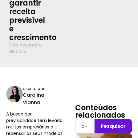
garantir
receita
previsível
e
crescimento
3 de dezembro
de 2025
escrito por
Carolina
Vianna
Conteúdos
relacionados
A busca por
previsibilidade tem levado
Pesquisar
muitos empresários a
repensar os seus modelos