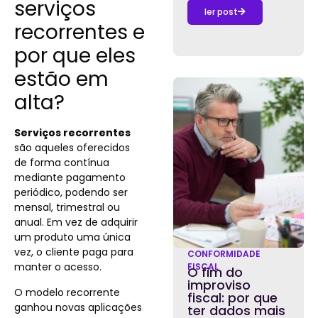
serviços
ler post
recorrentes e
por que eles
estão em
alta?
Serviços recorrentes
são aqueles oferecidos
de forma contínua
mediante pagamento
periódico, podendo ser
mensal, trimestral ou
anual. Em vez de adquirir
um produto uma única
vez, o cliente paga para
CONFORMIDADE
manter o acesso.
FISCAL
O fim do
improviso
O modelo recorrente
fiscal: por que
ganhou novas aplicações
ter dados mais