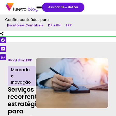
Assinar Newsletter
Confira conteúdos para:
Escritórios Contábeis
DP e RH
ERP
Blog
>
Blog ERP
Mercado
e
Inovação
Serviços
recorrentes:
estratégias
para