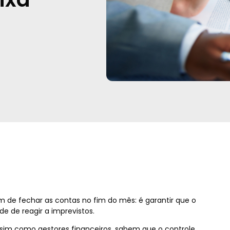
ém de fechar as contas no fim do mês: é garantir que o
ade de reagir a imprevistos.
sim como gestores financeiros, sabem que o controle