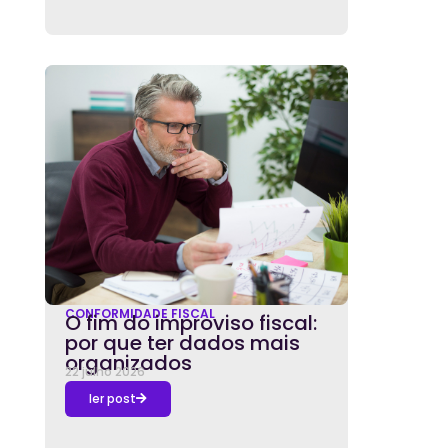
CONFORMIDADE FISCAL
O fim do improviso fiscal:
por que ter dados mais
organizados
22 julho 2026
ler post