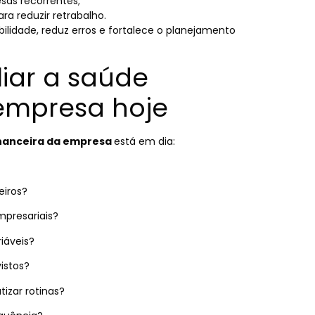
sas recorrentes;
ra reduzir retrabalho.
bilidade, reduz erros e fortalece o planejamento
liar a saúde
 empresa hoje
nanceira da empresa
está em dia:
eiros?
mpresariais?
iáveis?
istos?
izar rotinas?