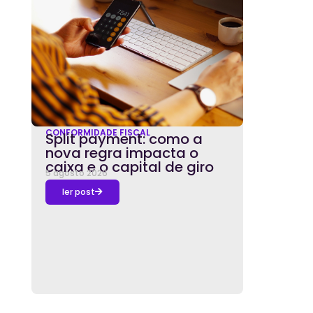
CONFORMIDADE FISCAL
Split payment: como a
nova regra impacta o
caixa e o capital de giro
5 agosto 2026
ler post