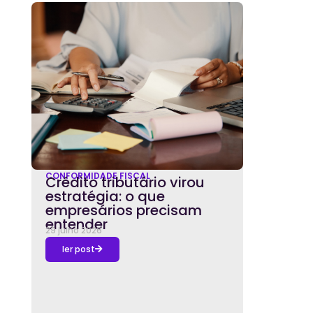
CONFORMIDADE FISCAL
Crédito tributário virou
estratégia: o que
empresários precisam
entender
29 julho 2026
ler post