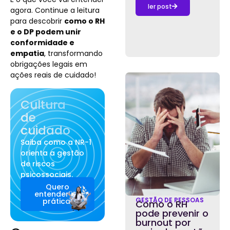
ler post
agora. Continue a leitura
para descobrir
como o RH
e o DP podem unir
conformidade e
empatia
, transformando
obrigações legais em
ações reais de cuidado!
Cultura
de
cuidado
Saiba como a NR-1
orienta a gestão
de riscos
psicossociais.
Quero
entender na
GESTÃO DE PESSOAS
prática!
Como o RH
pode prevenir o
burnout por