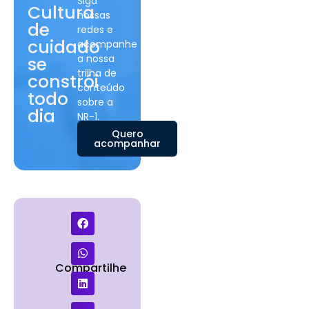
Siga
Cultura
nossas
de
redes e
cuidado
acompanhe
a nossa
se
trilha de
constrói
conteúdo
todo
sobre a
dia
NR-1.
Quero
acompanhar
Compartilhe