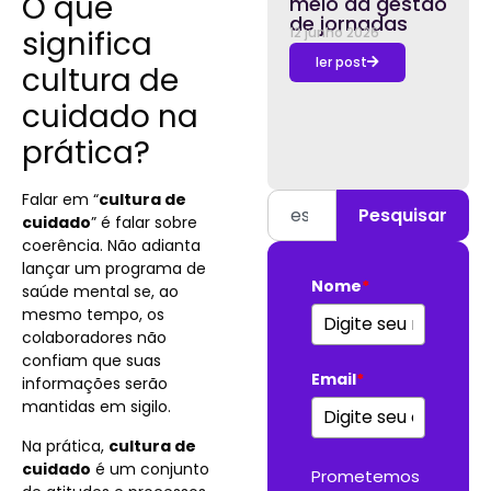
O que
meio da gestão
de jornadas
significa
12 junho 2026
ler post
cultura de
cuidado na
prática?
Falar em “
cultura de
Pesquisar
cuidado
” é falar sobre
coerência. Não adianta
lançar um programa de
Nome
*
saúde mental se, ao
mesmo tempo, os
colaboradores não
confiam que suas
Email
*
informações serão
mantidas em sigilo.
Na prática,
cultura de
cuidado
é um conjunto
Prometemos