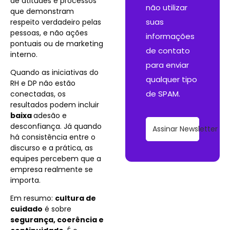
de atitudes e processos
não utilizar
que demonstram
suas
respeito verdadeiro pelas
pessoas, e não ações
informações
pontuais ou de marketing
de contato
interno.
para enviar
Quando as iniciativas do
qualquer tipo
RH e DP não estão
de SPAM.
conectadas, os
resultados podem incluir
baixa
adesão e
desconfiança. Já quando
Assinar Newsletter
há consistência entre o
discurso e a prática, as
equipes percebem que a
empresa realmente se
importa.
Em resumo:
cultura de
cuidado
é sobre
segurança, coerência e