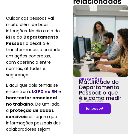
relacionados
Cuidar das pessoas vai
muito além de boas
intenções. No dia a dia do
RH
e do
Departamento
Pessoal
, o desafio é
transformar esse cuidado
em ações concretas,
com coerência entre
normas, atitudes e
segurança.
OPERAÇÕES
Maturidade do
É aqui que dois temas se
Departamento
encontram:
LGPD no RH
e
Pessoal: o que
é e como medir
bem-estar emocional
24 julho 2026
no trabalho
. De um lado,
ler post
a
proteção de dados
sensíveis
assegura que
informações pessoais dos
colaboradores sejam