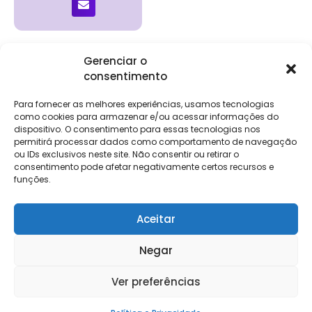
Gerenciar o
consentimento
Institucional
Clientes
Para
Para
Keevo
Escritórios
Empresas
Sobre Nós
Contábeis
Login
Soluções
Para fornecer as melhores experiências, usamos tecnologias
Eventos
Holos
Trabalhe
como cookies para armazenar e/ou acessar informações do
DP e RH
NG Folha
Conosco
dispositivo. O consentimento para essas tecnologias nos
NG Essence
permitirá processar dados como comportamento de navegação
eKeep
Contato
ou IDs exclusivos neste site. Não consentir ou retirar o
Soluções
consentimento pode afetar negativamente certos recursos e
Relatório de
ERP
funções.
Alpha
Transparência
Salarial
FisCo
Aceitar
Negar
Keevo Software | CNPJ: 14.766.429/0001-07
Ver preferências
Rua Rio de Janeiro, 1462 – Lourdes, Belo Horizonte – MG, 30160-042
Política e Privacidade