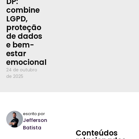
DP:
combine
LGPD,
proteção
de dados
e bem-
estar
emocional
24 de outubro
de 2025
escrito por
Jefferson
Batista
Conteúdos