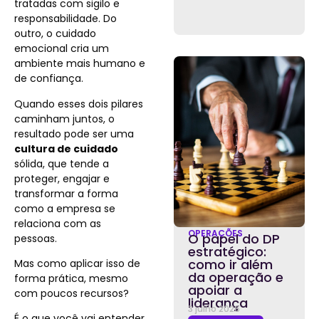
tratadas com sigilo e
responsabilidade. Do
outro, o cuidado
emocional cria um
ambiente mais humano e
de confiança.
Quando esses dois pilares
caminham juntos, o
resultado pode ser uma
cultura de cuidado
sólida, que tende a
proteger, engajar e
transformar a forma
como a empresa se
relaciona com as
OPERAÇÕES
O papel do DP
pessoas.
estratégico:
como ir além
Mas como aplicar isso de
da operação e
forma prática, mesmo
apoiar a
com poucos recursos?
liderança
3 julho 2026
É o que você vai entender