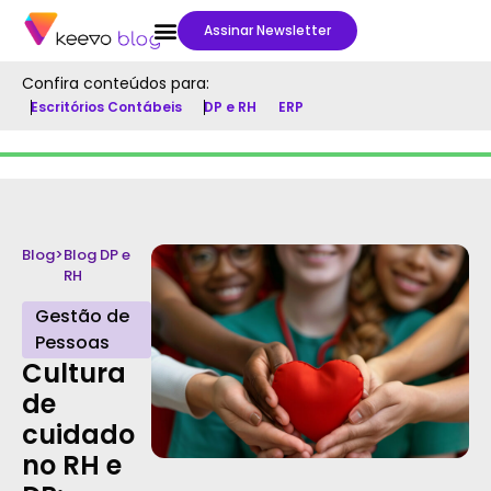
Assinar Newsletter
Confira conteúdos para:
Escritórios Contábeis
DP e RH
ERP
Blog
>
Blog DP e
RH
Gestão de
Pessoas
Cultura
de
cuidado
no RH e