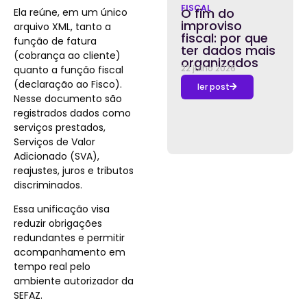
FISCAL
O fim do
Ela reúne, em um único
improviso
arquivo XML, tanto a
fiscal: por que
função de fatura
ter dados mais
(cobrança ao cliente)
organizados
22 julho 2026
quanto a função fiscal
(declaração ao Fisco).
ler post
Nesse documento são
registrados dados como
serviços prestados,
Serviços de Valor
Adicionado (SVA),
reajustes, juros e tributos
discriminados.
Essa unificação visa
reduzir obrigações
redundantes e permitir
acompanhamento em
tempo real pelo
ambiente autorizador da
SEFAZ.