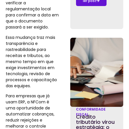
ler post
verificar a
regulamentação local
para confirmar a data em
que o documento
passará a ser exigido.
Essa mudança traz mais
transparência e
rastreabilidade para
receitas e tributos, ao
mesmo tempo em que
exige investimentos em
tecnologia, revisão de
processos e capacitação
das equipes.
Para empresas que já
usam ERP, a NFCom é
uma oportunidade de
CONFORMIDADE
automatizar cobranças,
FISCAL
Crédito
reduzir rejeições e
tributário virou
melhorar o controle
estratégia: o