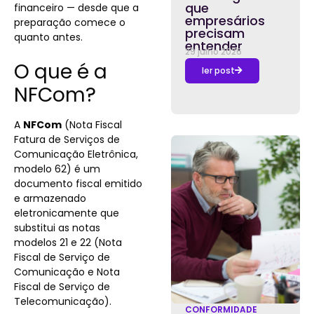
que
financeiro — desde que a
empresários
preparação comece o
precisam
quanto antes.
entender
29 julho 2026
O que é a
ler post
NFCom?
A
NFCom
(Nota Fiscal
Fatura de Serviços de
Comunicação Eletrônica,
modelo 62) é um
documento fiscal emitido
e armazenado
eletronicamente que
substitui as notas
modelos 21 e 22 (Nota
Fiscal de Serviço de
Comunicação e Nota
Fiscal de Serviço de
Telecomunicação).
CONFORMIDADE