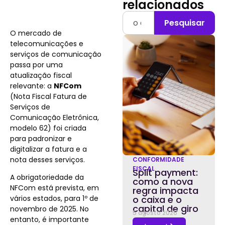
relacionados
Pesquisar
O mercado de
telecomunicações e
serviços de comunicação
passa por uma
atualização fiscal
relevante: a
NFCom
(Nota Fiscal Fatura de
Serviços de
Comunicação Eletrônica,
modelo 62) foi criada
para padronizar e
digitalizar a fatura e a
nota desses serviços.
CONFORMIDADE
FISCAL
Split payment:
A obrigatoriedade da
como a nova
NFCom está prevista, em
regra impacta
vários estados, para 1º de
o caixa e o
capital de giro
novembro de 2025. No
5 agosto 2026
entanto, é importante