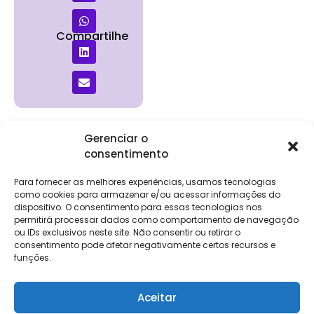
Compartilhe
Gerenciar o
consentimento
Institucional
Clientes
Para
Para
Keevo
Escritórios
Empresas
Sobre Nós
Contábeis
Login
Soluções
Para fornecer as melhores experiências, usamos tecnologias
Eventos
Holos
Trabalhe
como cookies para armazenar e/ou acessar informações do
DP e RH
NG Folha
dispositivo. O consentimento para essas tecnologias nos
Conosco
NG Essence
permitirá processar dados como comportamento de navegação
eKeep
Contato
ou IDs exclusivos neste site. Não consentir ou retirar o
Soluções
consentimento pode afetar negativamente certos recursos e
Relatório de
ERP
funções.
Alpha
Transparência
Salarial
FisCo
Aceitar