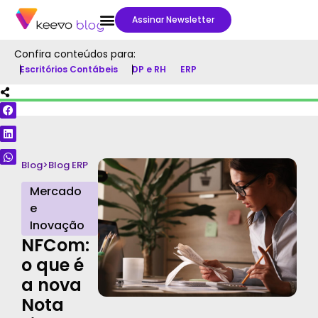
Assinar Newsletter
Confira conteúdos para:
Escritórios Contábeis
DP e RH
ERP
Blog
>
Blog ERP
Mercado
e
Inovação
NFCom:
o que é
a nova
Nota