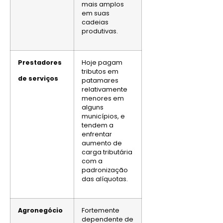
mais amplos
em suas
cadeias
produtivas.
Prestadores
Hoje pagam
tributos em
de serviços
patamares
relativamente
menores em
alguns
municípios, e
tendem a
enfrentar
aumento de
carga tributária
com a
padronização
das alíquotas.
Agronegócio
Fortemente
dependente de