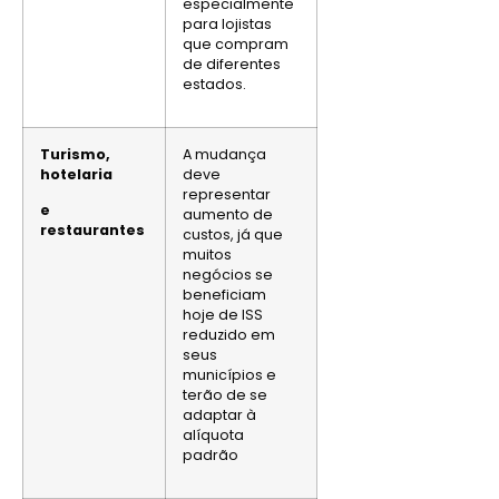
especialmente
para lojistas
que compram
de diferentes
estados.
Turismo,
A mudança
hotelaria
deve
representar
e
aumento de
restaurantes
custos, já que
muitos
negócios se
beneficiam
hoje de ISS
reduzido em
seus
municípios e
terão de se
adaptar à
alíquota
padrão