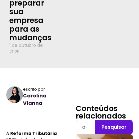
preparar
sua
empresa
para as
mudanças
1 de outubro de
2025
escrito por
Carolina
Vianna
Conteúdos
relacionados
Pesquisar
A
Reforma Tributária