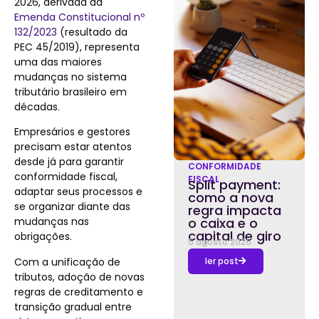
2026, derivada da
Emenda Constitucional nº
132/2023
(resultado da
PEC 45/2019), representa
uma das maiores
mudanças no sistema
tributário brasileiro em
décadas.
Empresários e gestores
precisam estar atentos
desde já para garantir
CONFORMIDADE
conformidade fiscal,
FISCAL
Split payment:
adaptar seus processos e
como a nova
se organizar diante das
regra impacta
mudanças nas
o caixa e o
capital de giro
obrigações.
5 agosto 2026
Com a unificação de
ler post
tributos, adoção de novas
regras de creditamento e
transição gradual entre