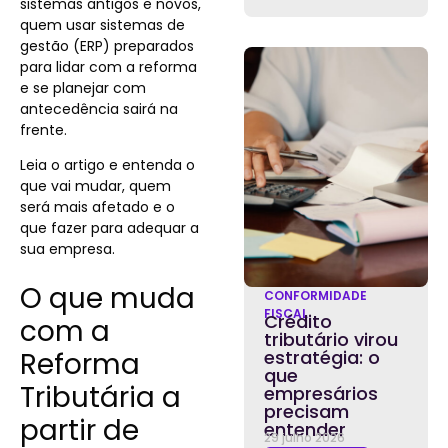
sistemas antigos e novos,
quem usar sistemas de
gestão (ERP) preparados
para lidar com a reforma
e se planejar com
antecedência sairá na
frente.
Leia o artigo e entenda o
que vai mudar, quem
será mais afetado e o
que fazer para adequar a
sua empresa.
O que muda
CONFORMIDADE
FISCAL
Crédito
com a
tributário virou
Reforma
estratégia: o
que
Tributária a
empresários
precisam
partir de
entender
29 julho 2026