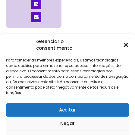
Gerenciar o
consentimento
Institucional
Clientes
Para
Para
Keevo
Escritórios
Empresas
Sobre Nós
Contábeis
Login
Soluções
Para fornecer as melhores experiências, usamos tecnologias
Eventos
Holos
Trabalhe
como cookies para armazenar e/ou acessar informações do
DP e RH
NG Folha
Conosco
dispositivo. O consentimento para essas tecnologias nos
NG Essence
permitirá processar dados como comportamento de navegação
eKeep
Contato
ou IDs exclusivos neste site. Não consentir ou retirar o
Soluções
consentimento pode afetar negativamente certos recursos e
Relatório de
ERP
funções.
Alpha
Transparência
Salarial
FisCo
Aceitar
Negar
Keevo Software | CNPJ: 14.766.429/0001-07