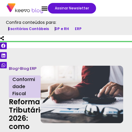
Assinar Newsletter
Confira conteúdos para:
Escritórios Contábeis
DP e RH
ERP
Blog
>
Blog ERP
Conformi
dade
Fiscal
Reforma
Tributária
2026:
como