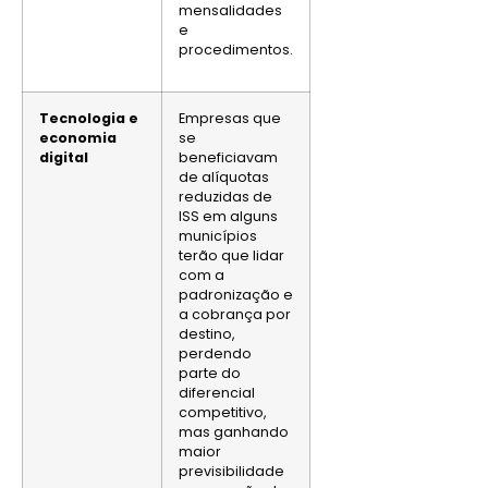
mensalidades
e
procedimentos.
Tecnologia e
Empresas que
economia
se
digital
beneficiavam
de alíquotas
reduzidas de
ISS em alguns
municípios
terão que lidar
com a
padronização e
a cobrança por
destino,
perdendo
parte do
diferencial
competitivo,
mas ganhando
maior
previsibilidade