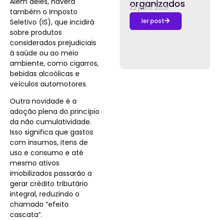
Além deles, haverá
organizados
22 julho 2026
também o Imposto
ler post
Seletivo (IS), que incidirá
sobre produtos
considerados prejudiciais
à saúde ou ao meio
ambiente, como cigarros,
bebidas alcoólicas e
veículos automotores.
Outra novidade é a
adoção plena do princípio
da não cumulatividade.
Isso significa que gastos
com insumos, itens de
uso e consumo e até
mesmo ativos
imobilizados passarão a
gerar crédito tributário
integral, reduzindo o
chamado “efeito
cascata”.