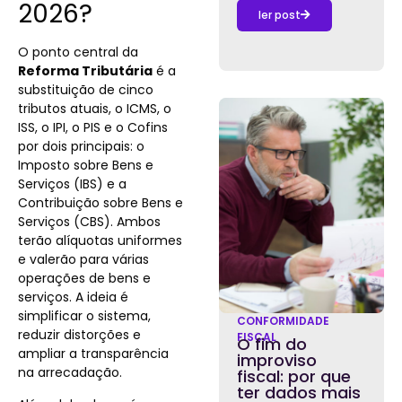
2026?
ler post
O ponto central da
Reforma Tributária
é a
substituição de cinco
tributos atuais, o ICMS, o
ISS, o IPI, o PIS e o Cofins
por dois principais: o
Imposto sobre Bens e
Serviços (IBS) e a
Contribuição sobre Bens e
Serviços (CBS). Ambos
terão alíquotas uniformes
e valerão para várias
operações de bens e
serviços. A ideia é
simplificar o sistema,
CONFORMIDADE
reduzir distorções e
FISCAL
O fim do
ampliar a transparência
improviso
na arrecadação.
fiscal: por que
ter dados mais