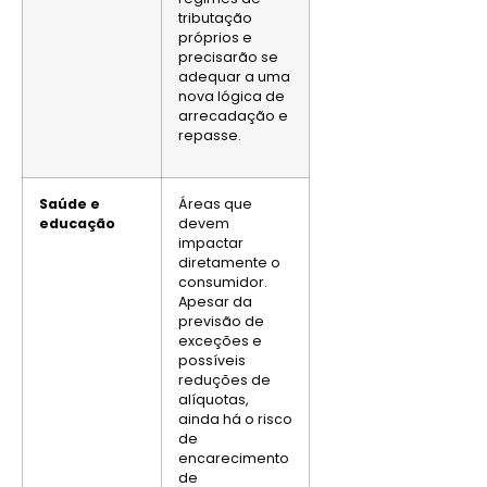
tributação
próprios e
precisarão se
adequar a uma
nova lógica de
arrecadação e
repasse.
Saúde e
Áreas que
educação
devem
impactar
diretamente o
consumidor.
Apesar da
previsão de
exceções e
possíveis
reduções de
alíquotas,
ainda há o risco
de
encarecimento
de