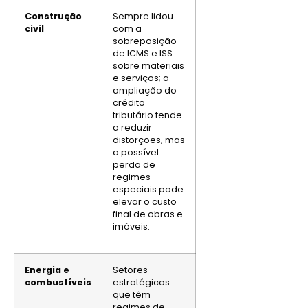
Construção
Sempre lidou
civil
com a
sobreposição
de ICMS e ISS
sobre materiais
e serviços; a
ampliação do
crédito
tributário tende
a reduzir
distorções, mas
a possível
perda de
regimes
especiais pode
elevar o custo
final de obras e
imóveis.
Energia e
Setores
combustíveis
estratégicos
que têm
regimes de