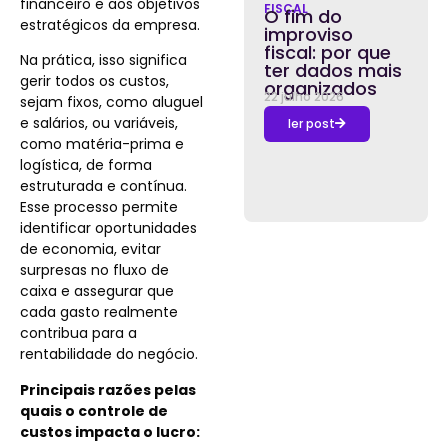
financeiro e aos objetivos
FISCAL
O fim do
estratégicos da empresa.
improviso
fiscal: por que
Na prática, isso significa
ter dados mais
gerir todos os custos,
organizados
22 julho 2026
sejam fixos, como aluguel
e salários, ou variáveis,
ler post
como matéria-prima e
logística, de forma
estruturada e contínua.
Esse processo permite
identificar oportunidades
de economia, evitar
surpresas no fluxo de
caixa e assegurar que
cada gasto realmente
contribua para a
rentabilidade do negócio.
Principais razões pelas
quais o controle de
custos impacta o lucro: