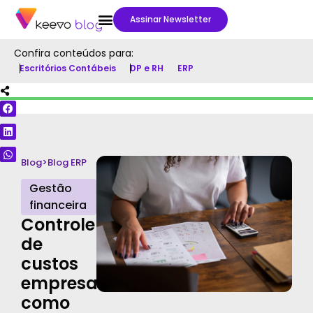
Assinar Newsletter
Confira conteúdos para:
Escritórios Contábeis
DP e RH
ERP
Blog
>
Blog ERP
Gestão
financeira
Controle
de
custos
empresariais:
como