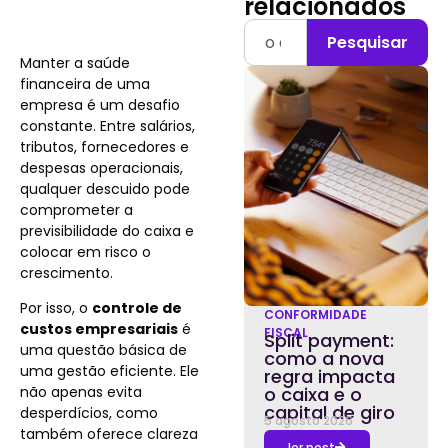
relacionados
Pesquisar
Manter a saúde
financeira de uma
empresa é um desafio
constante. Entre salários,
tributos, fornecedores e
despesas operacionais,
qualquer descuido pode
comprometer a
previsibilidade do caixa e
colocar em risco o
crescimento.
Por isso, o
controle de
CONFORMIDADE
custos empresariais
é
FISCAL
Split payment:
uma questão básica de
como a nova
uma gestão eficiente. Ele
regra impacta
não apenas evita
o caixa e o
capital de giro
desperdícios, como
5 agosto 2026
também oferece clareza
ler post