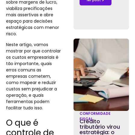
sobre margens de lucro,
viabiliza precificações
mais assertivas e abre
espaço para decisões
estratégicas com menor
risco.
Neste artigo, vamos
mostrar por que controlar
os custos empresariais é
tão importante, quais
erros comuns as
empresas cometem,
como mapear e reduzir
custos sem prejudicar a
operação, e quais
ferramentas podem
facilitar tudo isso.
CONFORMIDADE
FISCAL
O que é
Crédito
tributário virou
controle de
estratégia: o