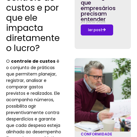
que
custos e por
empresários
precisam
que ele
entender
29 julho 2026
impacta
ler post
diretamente
o lucro?
O
controle de custos
é
o conjunto de práticas
que permitem planejar,
registrar, analisar e
comparar gastos
previstos e realizados. Ele
acompanha números,
possibilita agir
preventivamente contra
desperdícios e garante
que cada despesa esteja
alinhada ao desempenho
CONFORMIDADE