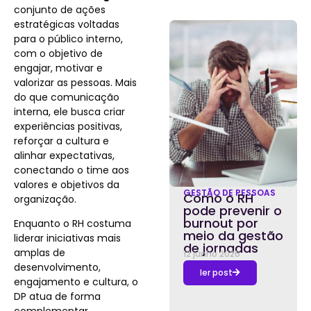
conjunto de ações
estratégicas voltadas
para o público interno,
com o objetivo de
engajar, motivar e
valorizar as pessoas. Mais
do que comunicação
interna, ele busca criar
experiências positivas,
reforçar a cultura e
alinhar expectativas,
conectando o time aos
valores e objetivos da
GESTÃO DE PESSOAS
Como o RH
organização.
pode prevenir o
burnout por
Enquanto o RH costuma
meio da gestão
liderar iniciativas mais
de jornadas
amplas de
12 junho 2026
desenvolvimento,
ler post
engajamento e cultura, o
DP atua de forma
complementar,