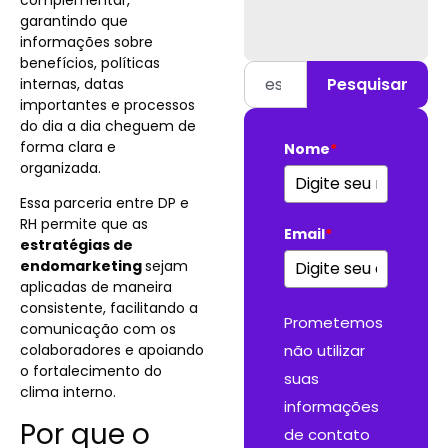
garantindo que
informações sobre
benefícios, políticas
Pesquisar
internas, datas
importantes e processos
do dia a dia cheguem de
forma clara e
Nome
*
organizada.
Essa parceria entre DP e
RH permite que as
Email
*
estratégias de
endomarketing
sejam
aplicadas de maneira
consistente, facilitando a
Prometemos
comunicação com os
colaboradores e apoiando
não utilizar
o fortalecimento do
suas
clima interno.
informações
Por que o
de contato