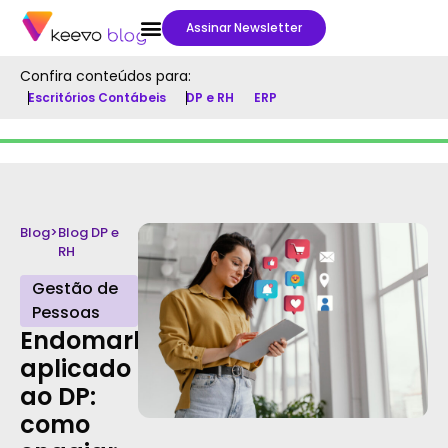
Assinar Newsletter
Confira conteúdos para:
Escritórios Contábeis
DP e RH
ERP
Blog
>
Blog DP e
RH
Gestão de
Pessoas
Endomarketing
aplicado
ao DP:
como