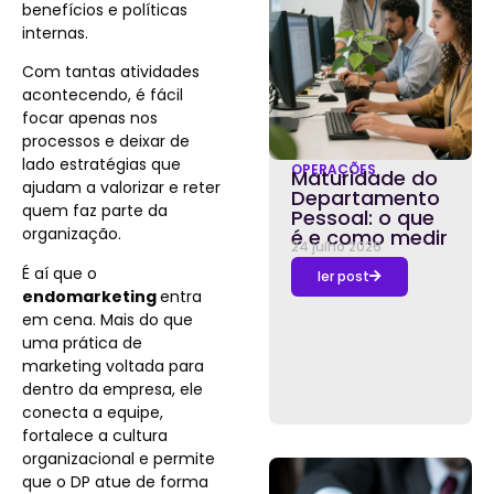
benefícios e políticas
internas.
Com tantas atividades
acontecendo, é fácil
focar apenas nos
processos e deixar de
lado estratégias
que
OPERAÇÕES
Maturidade do
ajudam a valorizar e reter
Departamento
quem faz parte da
Pessoal: o que
organização.
é e como medir
24 julho 2026
É aí que o
ler post
endomarketing
entra
em cena. Mais do que
uma prática de
marketing voltada para
dentro da empresa, ele
conecta a equipe,
fortalece a cultura
organizacional e permite
que o DP atue de forma