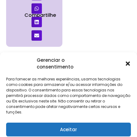
Compartilhe
Gerenciar o
consentimento
Institucional
Clientes
Para
Para
Keevo
Escritórios
Empresas
Sobre Nós
Contábeis
Login
Soluções
Para fornecer as melhores experiências, usamos tecnologias
Eventos
Holos
Trabalhe
como cookies para armazenar e/ou acessar informações do
DP e RH
NG Folha
Conosco
dispositivo. O consentimento para essas tecnologias nos
NG Essence
permitirá processar dados como comportamento de navegação
eKeep
Contato
ou IDs exclusivos neste site. Não consentir ou retirar o
Soluções
consentimento pode afetar negativamente certos recursos e
Relatório de
ERP
funções.
Alpha
Transparência
Salarial
FisCo
Aceitar