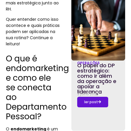
mais estratégica junto ao
RH.
Quer entender como isso
acontece e quais práticas
podem ser aplicadas na
sua rotina? Continue a
leitura!
O que é
OPERAÇÕES
O papel do DP
endomarketing
estratégico:
e como ele
como ir além
da operação e
se conecta
apoiar a
liderança
ao
3 julho 2026
ler post
Departamento
Pessoal?
O
endomarketing
é um