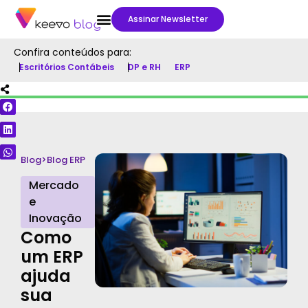
Assinar Newsletter
Confira conteúdos para:
Escritórios Contábeis
DP e RH
ERP
Blog
>
Blog ERP
Mercado
e
Inovação
Como
um ERP
ajuda
sua