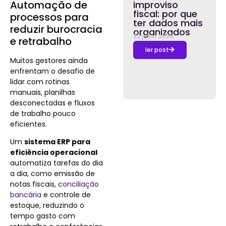
Automação de
improviso
fiscal: por que
processos para
ter dados mais
reduzir burocracia
organizados
22 julho 2026
e retrabalho
ler post
Muitos gestores ainda
enfrentam o desafio de
lidar com rotinas
manuais, planilhas
desconectadas e fluxos
de trabalho pouco
eficientes.
Um
sistema ERP para
eficiência operacional
automatiza tarefas do dia
a dia, como emissão de
notas fiscais,
conciliação
bancária
e controle de
estoque, reduzindo o
tempo gasto com