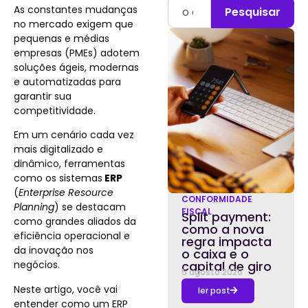
As constantes mudanças
Pesquisar
no mercado exigem que
pequenas e médias
empresas (PMEs) adotem
soluções ágeis, modernas
e automatizadas para
garantir sua
competitividade.
Em um cenário cada vez
mais digitalizado e
dinâmico, ferramentas
como os sistemas
ERP
(
Enterprise Resource
CONFORMIDADE
Planning
) se destacam
FISCAL
Split payment:
como grandes aliados da
como a nova
eficiência operacional e
regra impacta
da inovação nos
o caixa e o
negócios.
capital de giro
5 agosto 2026
Neste artigo, você vai
ler post
entender como um ERP