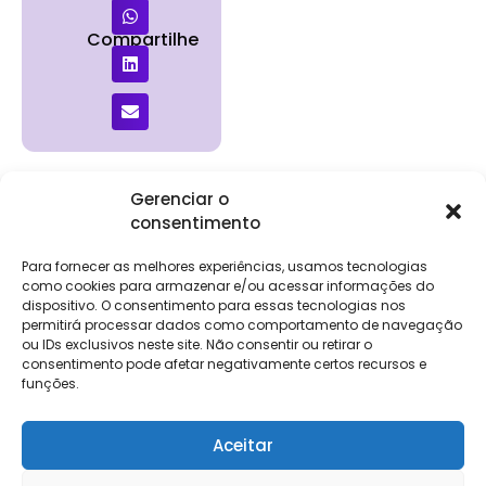
Compartilhe
Gerenciar o
consentimento
Institucional
Clientes
Para
Para
Keevo
Escritórios
Empresas
Sobre Nós
Contábeis
Login
Soluções
Para fornecer as melhores experiências, usamos tecnologias
Eventos
Holos
Trabalhe
como cookies para armazenar e/ou acessar informações do
DP e RH
NG Folha
Conosco
dispositivo. O consentimento para essas tecnologias nos
NG Essence
permitirá processar dados como comportamento de navegação
eKeep
Contato
ou IDs exclusivos neste site. Não consentir ou retirar o
Soluções
consentimento pode afetar negativamente certos recursos e
Relatório de
ERP
funções.
Alpha
Transparência
Salarial
FisCo
Aceitar