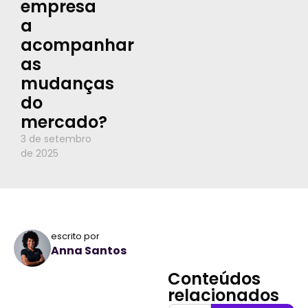
empresa
a
acompanhar
as
mudanças
do
mercado?
3 de setembro
de 2025
escrito por
Anna Santos
Conteúdos
relacionados