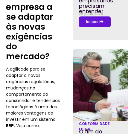
empresários
empresa a
precisam
entender
se adaptar
29 julho 2026
ler post
às novas
exigências
do
mercado?
A agilidade para se
adaptar a novas
exigências regulatórias,
mudanças no
comportamento do
consumidor e tendências
tecnológicas é uma das
maiores vantagens de
investir em um sistema
CONFORMIDADE
ERP.
Veja como:
FISCAL
O fim do