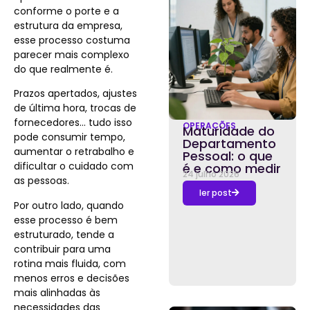
conforme o porte e a
estrutura da empresa,
esse processo costuma
parecer mais complexo
do que realmente é.
Prazos apertados, ajustes
de última hora, trocas de
fornecedores… tudo isso
OPERAÇÕES
Maturidade do
pode consumir tempo,
Departamento
aumentar o retrabalho e
Pessoal: o que
dificultar o cuidado com
é e como medir
24 julho 2026
as pessoas.
ler post
Por outro lado, quando
esse processo é bem
estruturado, tende a
contribuir para uma
rotina mais fluida, com
menos erros e decisões
mais alinhadas às
necessidades das