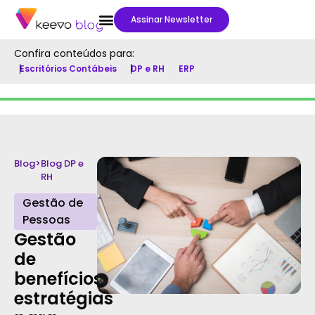
Assinar Newsletter
Confira conteúdos para:
Escritórios Contábeis
DP e RH
ERP
Blog
>
Blog DP e
RH
Gestão de
Pessoas
Gestão
de
benefícios:
estratégias