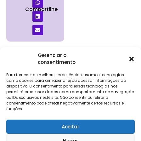
Compartilhe
Gerenciar o
consentimento
Institucional
Clientes
Para
Para
Keevo
Escritórios
Empresas
Sobre Nós
Contábeis
Login
Soluções
Para fornecer as melhores experiências, usamos tecnologias
Eventos
Holos
Trabalhe
como cookies para armazenar e/ou acessar informações do
DP e RH
NG Folha
dispositivo. O consentimento para essas tecnologias nos
Conosco
NG Essence
permitirá processar dados como comportamento de navegação
eKeep
Contato
ou IDs exclusivos neste site. Não consentir ou retirar o
Soluções
consentimento pode afetar negativamente certos recursos e
Relatório de
ERP
funções.
Alpha
Transparência
Salarial
FisCo
Aceitar
Negar