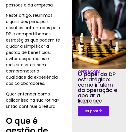
pessoas e da empresa.
Neste artigo, reunimos
alguns dos principais
desafios enfrentados pelo
DP e compartilhamos
estratégias que podem te
ajudar a simplificar a
gestão de benefícios,
evitar desperdícios e
reduzir custos, sem
comprometer a
OPERAÇÕES
O papel do DP
qualidade da experiência
estratégico:
dos colaboradores.
como ir além
da operação e
Quer entender como
apoiar a
liderança
aplicar isso na sua rotina?
3 julho 2026
Então continue a leitura!
ler post
O que é
gestão de