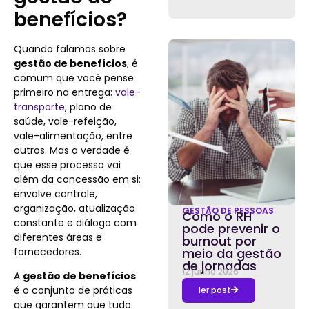
benefícios?
Quando falamos sobre
gestão de benefícios
, é
comum que você pense
primeiro na entrega:
vale-
transporte
, plano de
saúde, vale-refeição,
vale-alimentação, entre
outros. Mas a verdade é
que esse processo vai
além da concessão em si:
envolve controle,
organização, atualização
GESTÃO DE PESSOAS
Como o RH
constante e diálogo com
pode prevenir o
diferentes áreas e
burnout por
fornecedores.
meio da gestão
de jornadas
12 junho 2026
A
gestão de benefícios
é o conjunto de práticas
ler post
que garantem que tudo