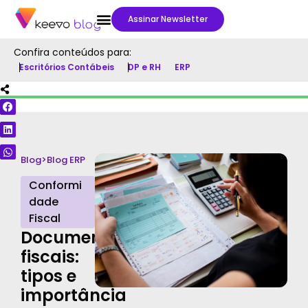
Assinar Newsletter
Confira conteúdos para:
Escritórios Contábeis
DP e RH
ERP
Blog
>
Blog ERP
Conformi
dade
Fiscal
Documentos
fiscais:
tipos e
importância