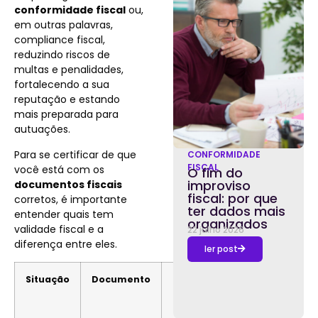
conformidade fiscal
ou,
em outras palavras,
compliance fiscal,
reduzindo riscos de
multas e penalidades,
fortalecendo a sua
reputação e estando
mais preparada para
autuações.
Para se certificar de que
CONFORMIDADE
FISCAL
você está com os
O fim do
improviso
documentos fiscais
fiscal: por que
corretos, é importante
ter dados mais
entender quais tem
organizados
validade fiscal e a
22 julho 2026
diferença entre eles.
ler post
Situação
Documento
Descrição
resumida