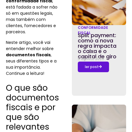
conformidade fiscal
,
está fadada a sofrer não
só em questões legais,
mas também com
clientes, fornecedores e
CONFORMIDADE
parceiros.
FISCAL
Split payment:
como a nova
Neste artigo, você vai
regra impacta
entender melhor sobre
o caixa e o
documentos fiscais
,
capital de giro
5 agosto 2026
seus diferentes tipos e a
sua importância.
ler post
Continue a leitura!
O que são
documentos
fiscais e por
que são
relevantes