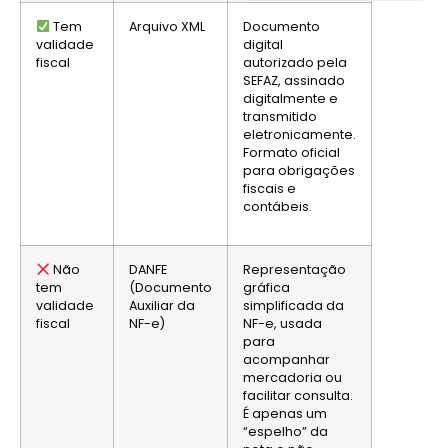
Tem
Arquivo
XML
Documento
validade
digital
fiscal
autorizado pela
SEFAZ, assinado
digitalmente e
transmitido
eletronicamente.
Formato oficial
para obrigações
fiscais e
contábeis.
Não
DANFE
Representação
tem
(Documento
gráfica
validade
Auxiliar da
simplificada da
fiscal
NF-e)
NF-e, usada
para
acompanhar
mercadoria ou
facilitar consulta.
É apenas um
“espelho” da