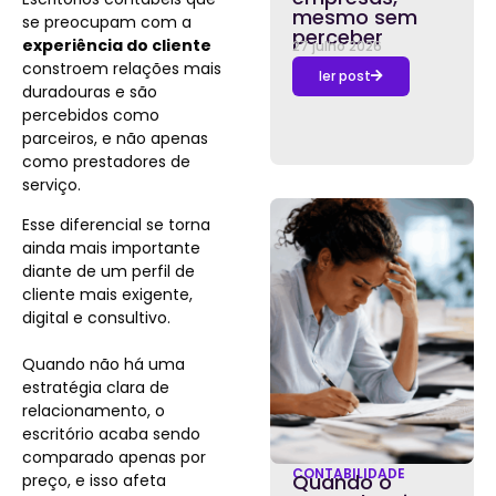
mesmo sem
se preocupam com a
perceber
experiência do cliente
27 julho 2026
constroem relações mais
ler post
duradouras e são
percebidos como
parceiros, e não apenas
como prestadores de
serviço.
Esse diferencial se torna
ainda mais importante
diante de um perfil de
cliente mais exigente,
digital e consultivo.
Quando não há uma
estratégia clara de
relacionamento, o
escritório acaba sendo
comparado apenas por
CONTABILIDADE
Quando o
preço, e isso afeta