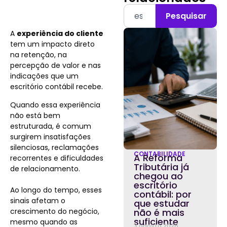
Pesquisar
A
experiência do cliente
tem um impacto direto
na retenção, na
percepção de valor e nas
indicações que um
escritório contábil recebe.
Quando essa experiência
não está bem
estruturada, é comum
surgirem insatisfações
silenciosas, reclamações
CONTABILIDADE
A Reforma
recorrentes e dificuldades
Tributária já
de relacionamento.
chegou ao
escritório
Ao longo do tempo, esses
contábil: por
sinais afetam o
que estudar
crescimento do negócio,
não é mais
suficiente
mesmo quando as
3 agosto 2026