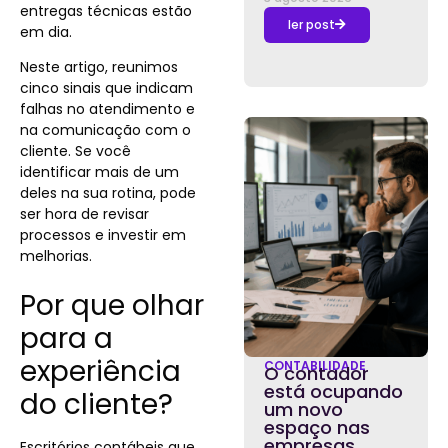
entregas técnicas estão
ler post
em dia.
Neste artigo, reunimos
cinco sinais que indicam
falhas no atendimento e
na comunicação com o
cliente. Se você
identificar mais de um
deles na sua rotina, pode
ser hora de revisar
processos e investir em
melhorias.
Por que olhar
para a
experiência
CONTABILIDADE
O contador
está ocupando
do cliente?
um novo
espaço nas
empresas,
Escritórios contábeis que