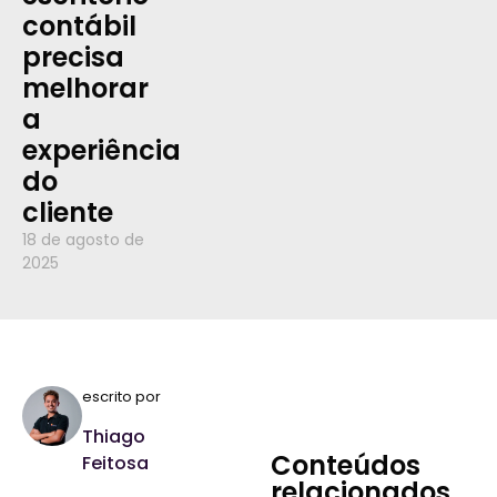
contábil
precisa
melhorar
a
experiência
do
cliente
18 de agosto de
2025
escrito por
Thiago
Conteúdos
Feitosa
relacionados