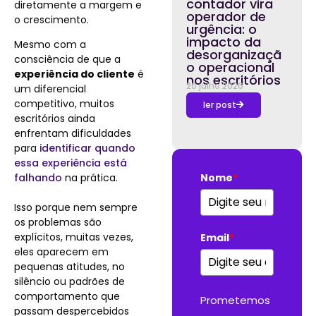
contador vira
diretamente a margem e
operador de
o crescimento.
urgência: o
impacto da
Mesmo com a
desorganizaçã
consciência de que a
o operacional
experiência do cliente
é
nos escritórios
20 julho 2026
um diferencial
competitivo, muitos
ler post
escritórios ainda
enfrentam dificuldades
para
identificar quando
essa experiência está
falhando
na prática.
Nome
*
Isso porque nem sempre
os problemas são
explícitos, muitas vezes,
Email
*
eles aparecem em
pequenas atitudes, no
silêncio ou padrões de
comportamento que
Prometemos
passam despercebidos