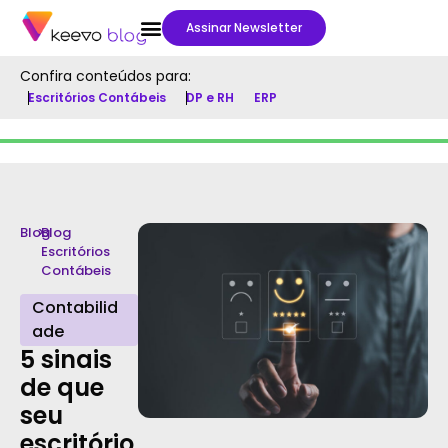
Assinar Newsletter
Confira conteúdos para:
Escritórios Contábeis
DP e RH
ERP
Blog
>
Blog
Escritórios
Contábeis
Contabilid
ade
5 sinais
de que
seu
escritório