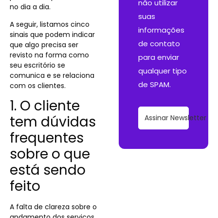
não utilizar
no dia a dia.
suas
A seguir, listamos cinco
informações
sinais que podem indicar
de contato
que algo precisa ser
revisto na forma como
para enviar
seu escritório se
qualquer tipo
comunica e se relaciona
de SPAM.
com os clientes.
1. O cliente
tem dúvidas
Assinar Newsletter
frequentes
sobre o que
está sendo
feito
A falta de clareza sobre o
andamento dos serviços