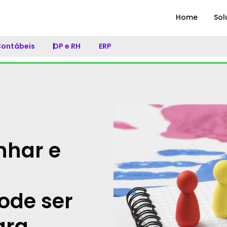
Home
Sol
 Contábeis
DP e RH
ERP
nhar e
ode ser
ara