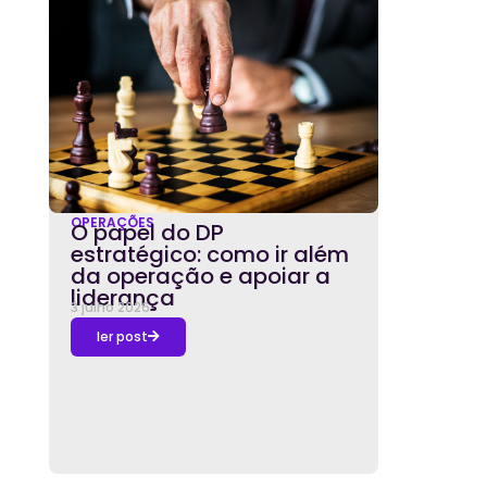
OPERAÇÕES
O papel do DP
estratégico: como ir além
da operação e apoiar a
liderança
3 julho 2026
ler post