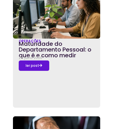
OPERAÇÕES
Maturidade do
Departamento Pessoal: o
que é e como medir
24 julho 2026
ler post