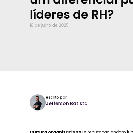
líderes de RH?
18 de julho de 2025
escrito por
Jefferson Batista
Cultura organizacional
e reputação andam junt