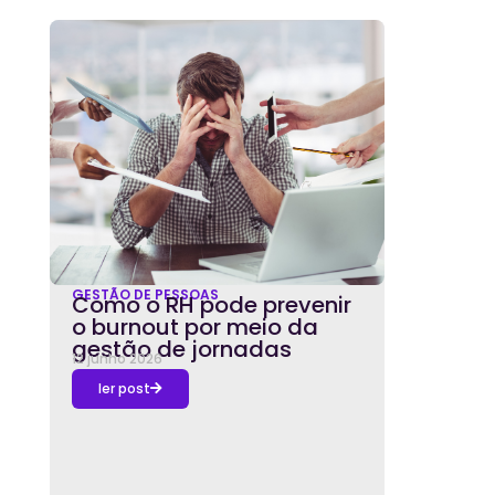
GESTÃO DE PESSOAS
Como o RH pode prevenir
o burnout por meio da
gestão de jornadas
12 junho 2026
ler post