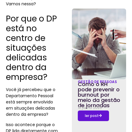
Vamos nessa?
Por que o DP
está no
centro de
situações
delicadas
dentro da
empresa?
GESTÃO DE PESSOAS
Como o RH
pode prevenir o
Você já percebeu que o
burnout por
Departamento Pessoal
meio da gestão
está sempre envolvido
de jornadas
em situações delicadas
12 junho 2026
dentro da empresa?
ler post
Isso acontece porque o
DP lida diretamente com