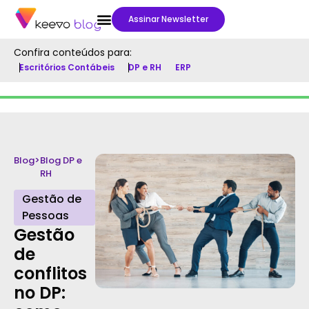
Assinar Newsletter
Confira conteúdos para:
Escritórios Contábeis
DP e RH
ERP
Blog
>
Blog DP e
RH
Gestão de
Pessoas
Gestão
de
conflitos
no DP: