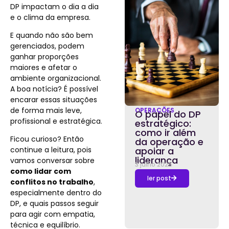
DP impactam o dia a dia
e o clima da empresa.
E quando não são bem
gerenciados, podem
ganhar proporções
maiores e afetar o
ambiente organizacional.
A boa notícia? É possível
encarar essas situações
de forma mais leve,
OPERAÇÕES
O papel do DP
profissional e estratégica.
estratégico:
como ir além
Ficou curioso? Então
da operação e
continue a leitura, pois
apoiar a
liderança
vamos conversar sobre
3 julho 2026
como lidar com
ler post
conflitos no trabalho
,
especialmente dentro do
DP, e quais passos seguir
para agir com empatia,
técnica e equilíbrio.