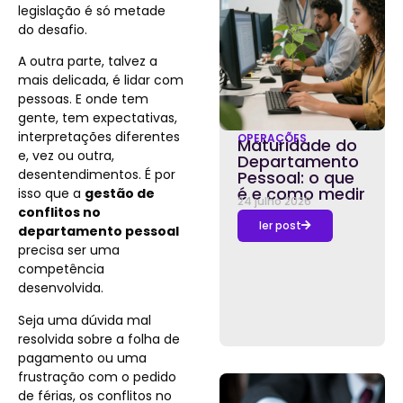
legislação é só metade
do desafio.
A outra parte, talvez a
mais delicada, é lidar com
pessoas. E onde tem
gente, tem expectativas,
interpretações diferentes
OPERAÇÕES
Maturidade do
e, vez ou outra,
Departamento
desentendimentos. É por
Pessoal: o que
é e como medir
isso que a
gestão de
24 julho 2026
conflitos no
ler post
departamento pessoal
precisa ser uma
competência
desenvolvida.
Seja uma dúvida mal
resolvida sobre a folha de
pagamento ou uma
frustração com o pedido
de férias, os conflitos no