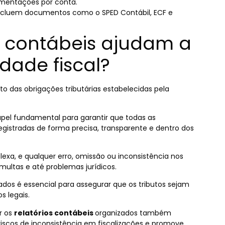
imentações por conta.
: incluem documentos como o SPED Contábil, ECF e
s contábeis ajudam a
dade fiscal?
o das obrigações tributárias estabelecidas pela
el fundamental para garantir que todas as
istradas de forma precisa, transparente e dentro dos
plexa, e qualquer erro, omissão ou inconsistência nos
multas e até problemas jurídicos.
ados é essencial para assegurar que os tributos sejam
 legais.
r os
relatórios contábeis
organizados também
 riscos de inconsistência em fiscalizações e promove