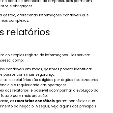
no controle financeiro da empresa, pois permitem
entos e obrigações.
 da gestão, oferecendo informações confiáveis que
 mais complexas.
 relatórios
ém do simples registro de informações. Eles servem
mpresa, como:
os confiáveis em mãos, gestores podem identificar
mos passos com mais segurança;
as: os relatórios são exigidos por órgãos fiscalizadores
rência e a regularidade das operações;
io dos relatórios, é possível acompanhar a evolução do
 futuro com mais precisão.
resa, os
relatórios contábeis
geram benefícios que
ento do negócio. A seguir, veja alguns dos principais