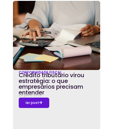
CONFORMIDADE FISCAL
Crédito tributário virou
estratégia: o que
empresários precisam
entender
29 julho 2026
ler post