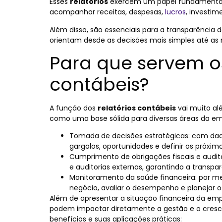
Esses
relatórios
exercem um papel fundamental 
acompanhar receitas, despesas,
lucros
, investim
Além disso, são essenciais para a transparência
orientam desde as decisões mais simples até as
Para que servem os
contábeis?
A função dos
relatórios contábeis
vai muito al
como uma base sólida para diversas áreas da e
Tomada de decisões estratégicas: com dad
gargalos, oportunidades e definir os próxi
Cumprimento de obrigações fiscais e auditori
e auditorias externas, garantindo a transpa
Monitoramento da saúde financeira: por me
negócio, avaliar o desempenho e planejar o
Além de apresentar a situação financeira da emp
podem impactar diretamente a gestão e o crescim
benefícios e suas aplicações práticas: