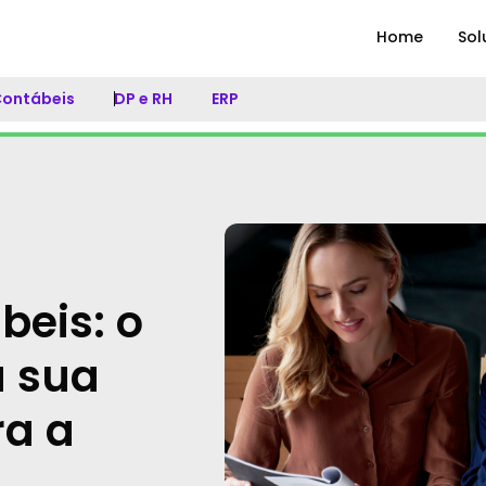
Home
Sol
 Contábeis
DP e RH
ERP
beis: o
a sua
ra a