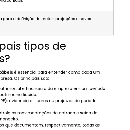
ia contábil.
a para a definição de metas, projeções e novos
pais tipos de
s?
ntábeis
é essencial para entender como cada um
esa. Os principais são:
 patrimonial e financeira da empresa em um período
atrimônio líquido.
DRE
)
: evidencia os lucros ou prejuízos do período,
ntrola as movimentações de entrada e saída de
inanceiro.
atórios que documentam, respectivamente, todas as