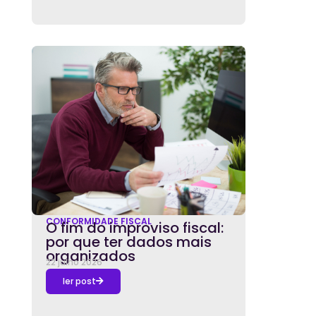
CONFORMIDADE FISCAL
O fim do improviso fiscal:
por que ter dados mais
organizados
22 julho 2026
ler post