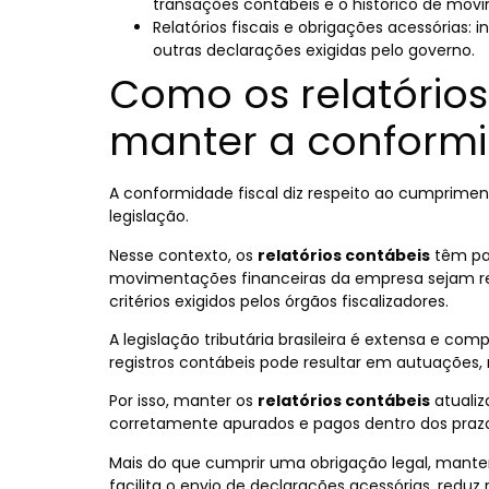
transações contábeis e o histórico de mov
Relatórios fiscais e obrigações acessórias
outras declarações exigidas pelo governo.
Como os relatório
manter a conformi
A conformidade fiscal diz respeito ao cumpriment
legislação.
Nesse contexto, os
relatórios contábeis
têm pap
movimentações financeiras da empresa sejam reg
critérios exigidos pelos órgãos fiscalizadores.
A legislação tributária brasileira é extensa e com
registros contábeis pode resultar em autuações, 
Por isso, manter os
relatórios contábeis
atualiz
corretamente apurados e pagos dentro dos prazos
Mais do que cumprir uma obrigação legal, mante
facilita o envio de declarações acessórias, reduz