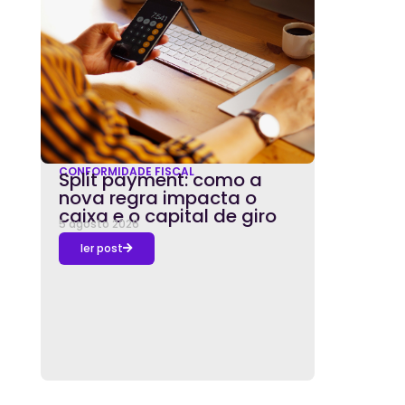
CONFORMIDADE FISCAL
Split payment: como a
nova regra impacta o
caixa e o capital de giro
5 agosto 2026
ler post