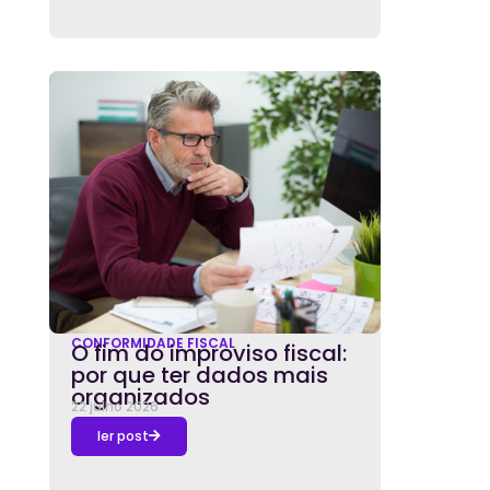
CONFORMIDADE FISCAL
O fim do improviso fiscal:
por que ter dados mais
organizados
22 julho 2026
ler post