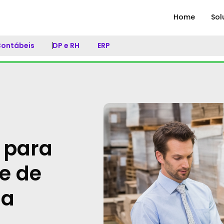
Home
Sol
 Contábeis
DP e RH
ERP
s para
e de
ua