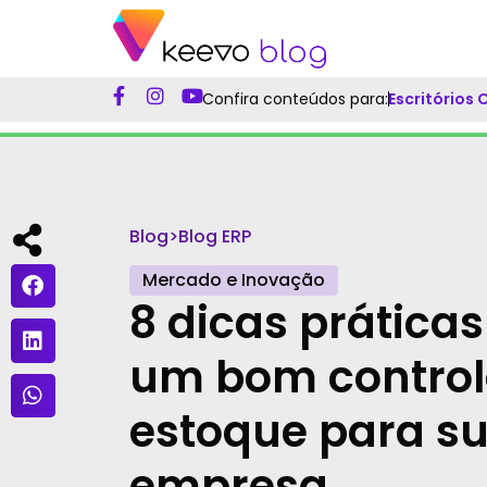
Confira conteúdos para:
Escritórios
Blog
>
Blog ERP
Mercado e Inovação
8 dicas prática
um bom control
estoque para s
empresa