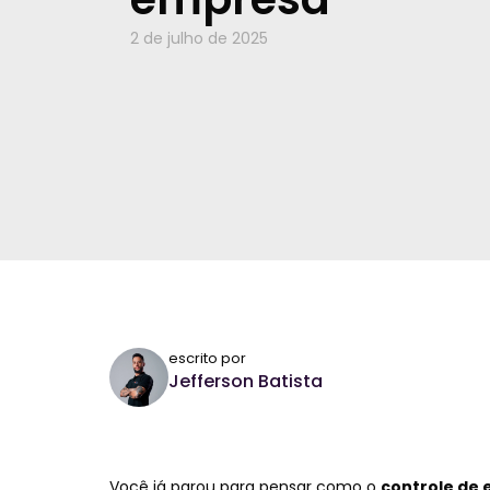
2 de julho de 2025
escrito por
Jefferson Batista
Você já parou para pensar como o
controle de 