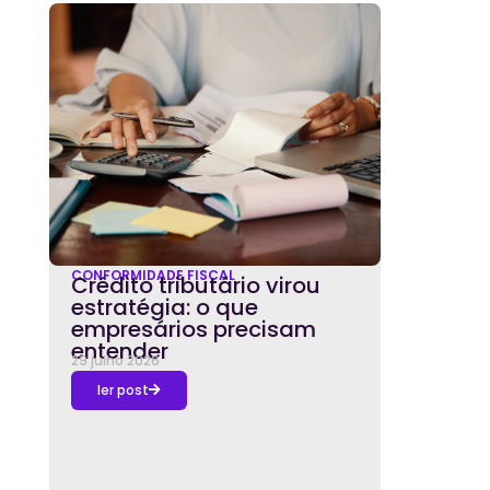
CONFORMIDADE FISCAL
Crédito tributário virou
estratégia: o que
empresários precisam
entender
29 julho 2026
ler post