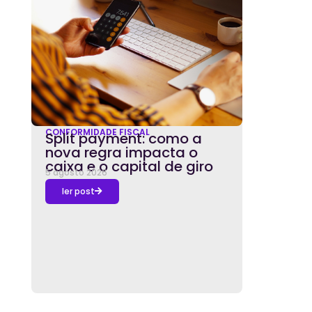
CONFORMIDADE FISCAL
Split payment: como a
nova regra impacta o
caixa e o capital de giro
5 agosto 2026
ler post