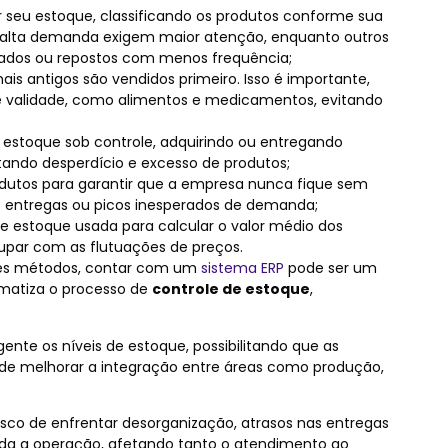
r seu estoque, classificando os produtos conforme sua
de alta demanda exigem maior atenção, enquanto outros
ados ou repostos com menos frequência;
is antigos são vendidos primeiro. Isso é importante,
e validade, como alimentos e medicamentos, evitando
 estoque sob controle, adquirindo ou entregando
tando desperdício e excesso de produtos;
odutos para garantir que a empresa nunca fique sem
 entregas ou picos inesperados de demanda;
e estoque usada para calcular o valor médio dos
upar com as flutuações de preços.
ses métodos, contar com um
sistema ERP
pode ser um
tomatiza o processo de
controle de estoque
,
ente os níveis de estoque, possibilitando que as
de melhorar a integração entre áreas como produção,
sco de enfrentar desorganização, atrasos nas entregas
oda a operação, afetando tanto o atendimento ao