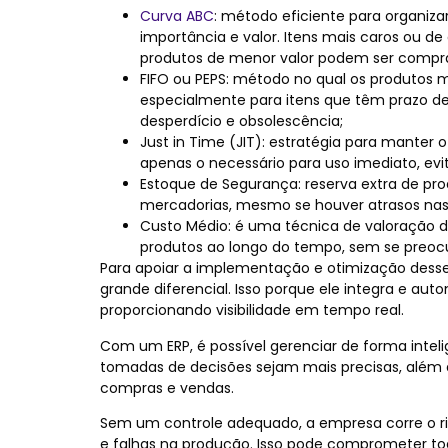
Curva ABC
: método eficiente para organiza
importância e valor. Itens mais caros ou 
produtos de menor valor podem ser compr
FIFO ou PEPS: método no qual os produtos ma
especialmente para itens que têm prazo d
desperdício e obsolescência;
Just in Time (JIT):
estratégia para manter o
apenas o necessário para uso imediato, evi
Estoque de Segurança: reserva extra de pr
mercadorias, mesmo se houver atrasos nas
Custo Médio: é uma técnica de valoração d
produtos ao longo do tempo, sem se preoc
Para apoiar a implementação e otimização des
grande diferencial. Isso porque ele integra e au
proporcionando visibilidade em tempo real.
Com um ERP, é possível gerenciar de forma intelig
tomadas de decisões sejam mais precisas, além 
compras e vendas.
Sem um controle adequado, a empresa corre o ri
e falhas na produção. Isso pode comprometer t