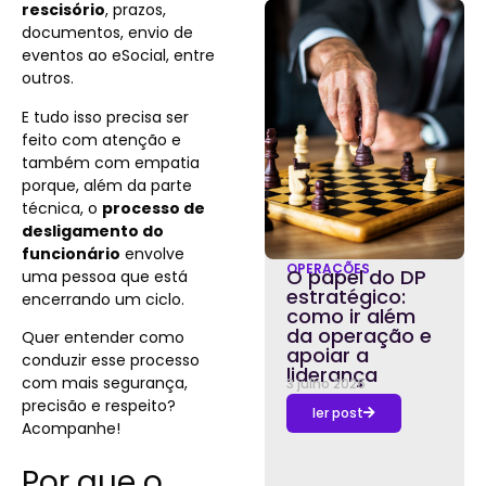
rescisório
, prazos,
documentos, envio de
eventos ao eSocial, entre
outros.
E tudo isso precisa ser
feito com atenção e
também com empatia
porque, além da parte
técnica, o
processo de
desligamento do
funcionário
envolve
OPERAÇÕES
O papel do DP
uma pessoa que está
estratégico:
encerrando um ciclo.
como ir além
da operação e
Quer entender como
apoiar a
conduzir esse processo
liderança
com mais segurança,
3 julho 2026
precisão e respeito?
ler post
Acompanhe!
Por que o