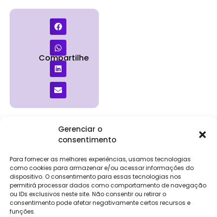
Compartilhe
Gerenciar o
consentimento
Institucional
Clientes
Para
Para
Keevo
Escritórios
Empresas
Sobre Nós
Contábeis
Login
Soluções
Para fornecer as melhores experiências, usamos tecnologias
Eventos
Holos
Trabalhe
como cookies para armazenar e/ou acessar informações do
DP e RH
NG Folha
Conosco
dispositivo. O consentimento para essas tecnologias nos
NG Essence
permitirá processar dados como comportamento de navegação
eKeep
Contato
ou IDs exclusivos neste site. Não consentir ou retirar o
Soluções
consentimento pode afetar negativamente certos recursos e
Relatório de
ERP
funções.
Alpha