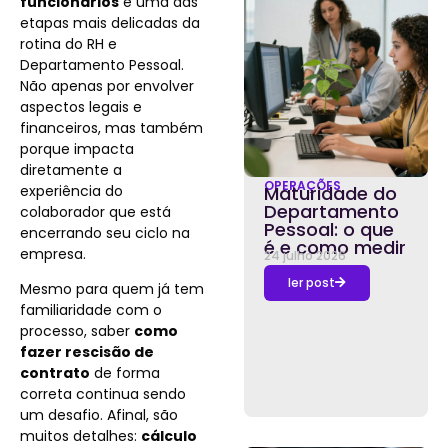
funcionários
é uma das
etapas mais delicadas da
rotina do RH e
Departamento Pessoal.
Não apenas por envolver
aspectos legais e
financeiros, mas também
porque impacta
diretamente a
OPERAÇÕES
experiência do
Maturidade do
Departamento
colaborador que está
Pessoal: o que
encerrando seu ciclo na
é e como medir
empresa.
24 julho 2026
ler post
Mesmo para quem já tem
familiaridade com o
processo, saber
como
fazer rescisão de
contrato
de forma
correta continua sendo
um desafio. Afinal, são
muitos detalhes:
cálculo