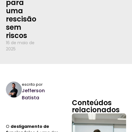
para
uma
rescisão
sem
riscos
16 de maio de
2025
escrito por
Jefferson
Batista
Conteúdos
relacionados
O
desligamento de