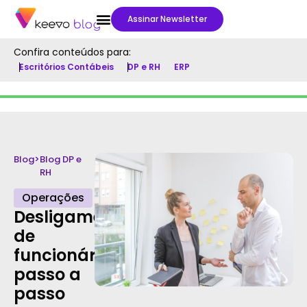
Assinar Newsletter
Confira conteúdos para:
Escritórios Contábeis
DP e RH
ERP
Blog
>
Blog DP e
RH
Operações
Desligamento
de
funcionários:
passo a
passo