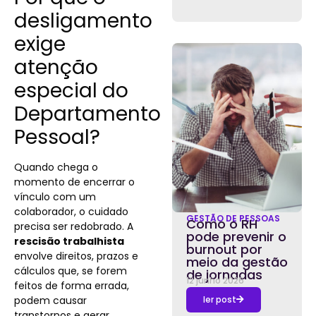
desligamento
exige
atenção
especial do
Departamento
Pessoal?
Quando chega o
momento de encerrar o
vínculo com um
colaborador, o cuidado
GESTÃO DE PESSOAS
Como o RH
precisa ser redobrado. A
pode prevenir o
rescisão trabalhista
burnout por
envolve direitos, prazos e
meio da gestão
cálculos que, se forem
de jornadas
12 junho 2026
feitos de forma errada,
podem causar
ler post
transtornos e gerar