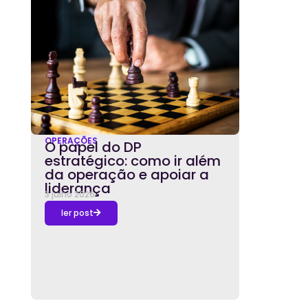
OPERAÇÕES
O papel do DP
estratégico: como ir além
da operação e apoiar a
liderança
3 julho 2026
ler post