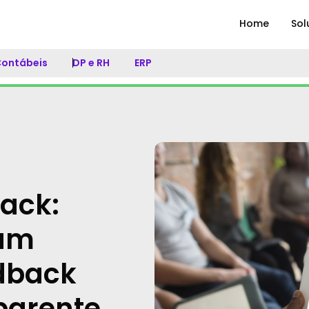
Home
Sol
 Contábeis
DP e RH
ERP
ack:
 um
dback
parente