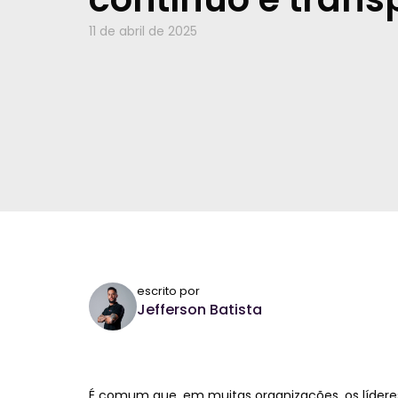
11 de abril de 2025
escrito por
Jefferson Batista
É comum que, em muitas organizações, os lídere