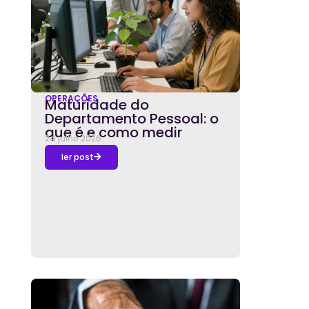
OPERAÇÕES
Maturidade do
Departamento Pessoal: o
que é e como medir
24 julho 2026
ler post