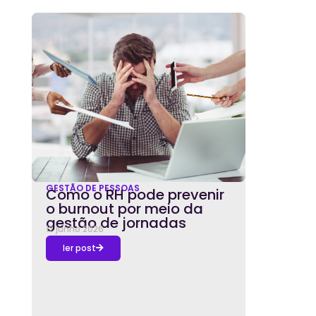
GESTÃO DE PESSOAS
Como o RH pode prevenir
o burnout por meio da
gestão de jornadas
12 junho 2026
ler post