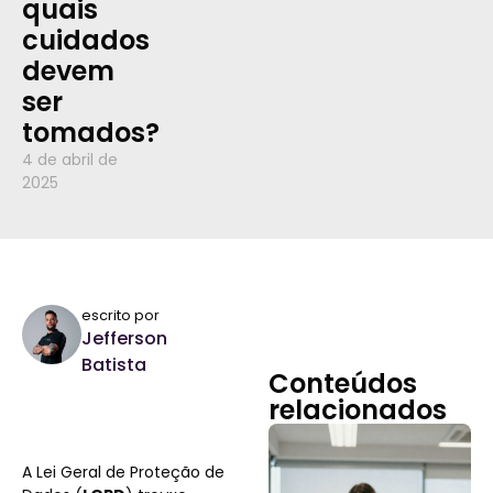
quais
cuidados
devem
ser
tomados?
4 de abril de
2025
escrito por
Jefferson
Batista
Conteúdos
relacionados
A Lei Geral de Proteção de