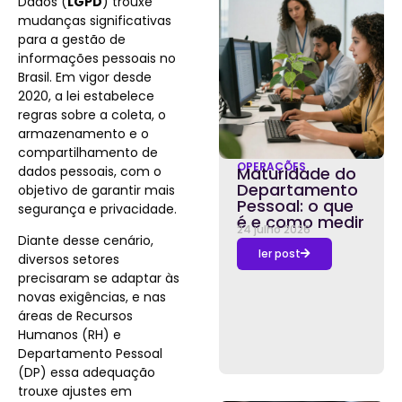
Dados (
LGPD
) trouxe
mudanças significativas
para a gestão de
informações pessoais no
Brasil. Em vigor desde
2020, a lei estabelece
regras sobre a coleta, o
armazenamento e o
compartilhamento de
OPERAÇÕES
dados pessoais, com o
Maturidade do
Departamento
objetivo de garantir mais
Pessoal: o que
segurança e privacidade.
é e como medir
24 julho 2026
Diante desse cenário,
ler post
diversos setores
precisaram se adaptar às
novas exigências, e nas
áreas de Recursos
Humanos (RH) e
Departamento Pessoal
(DP) essa adequação
trouxe ajustes em