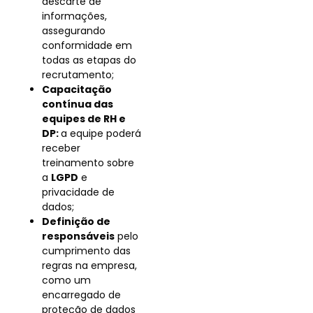
descarte de
informações,
assegurando
conformidade em
todas as etapas do
recrutamento;
Capacitação
contínua das
equipes de RH e
DP:
a equipe poderá
receber
treinamento sobre
a
LGPD
e
privacidade de
dados;
Definição de
responsáveis
pelo
cumprimento das
regras na empresa,
como um
encarregado de
proteção de dados