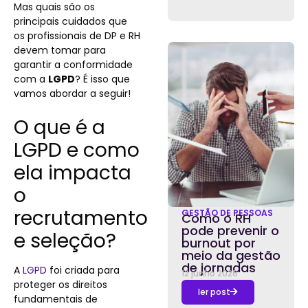
Mas quais são os
principais cuidados que
os profissionais de DP e RH
devem tomar para
garantir a conformidade
com a
LGPD
? É isso que
vamos abordar a seguir!
O que é a
LGPD e como
ela impacta
o
recrutamento
GESTÃO DE PESSOAS
Como o RH
pode prevenir o
e seleção?
burnout por
meio da gestão
de jornadas
A
LGPD
foi criada para
12 junho 2026
proteger os direitos
ler post
fundamentais de