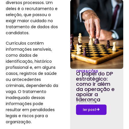
diversos processos. Um
deles é o recrutamento e
seleção, que passou a
exigir maior cuidado no
tratamento de dados dos
candidatos.
Currículos contêm
informações sensíveis,
como dados de
identificação, histórico
profissional e, em alguns
OPERAÇÕES
O papel do DP
casos, registros de saúde
estratégico:
ou antecedentes
como ir além
criminais, dependendo da
da operação e
vaga. O tratamento
apoiar a
inadequado dessas
liderança
3 julho 2026
informações pode
resultar em penalidades
ler post
legais e riscos para a
organização.