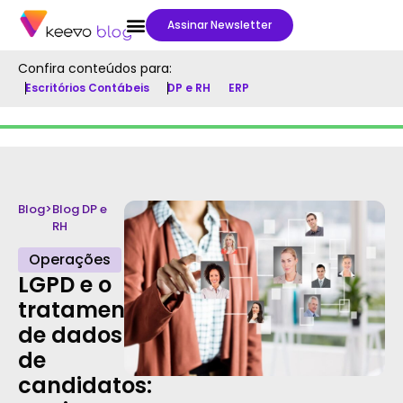
Assinar Newsletter
Confira conteúdos para:
Escritórios Contábeis
DP e RH
ERP
Blog
>
Blog DP e
RH
Operações
LGPD e o
tratamento
de dados
de
candidatos: