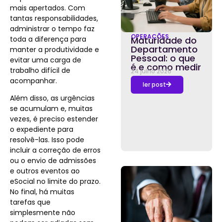
mais apertados. Com
tantas responsabilidades,
administrar o tempo faz
OPERAÇÕES
toda a diferença para
Maturidade do
Departamento
manter a produtividade e
Pessoal: o que
evitar uma carga de
é e como medir
trabalho difícil de
24 julho 2026
acompanhar.
ler post
Além disso, as urgências
se acumulam e, muitas
vezes, é preciso estender
o expediente para
resolvê-las. Isso pode
incluir a correção de erros
ou o envio de admissões
e outros eventos ao
eSocial no limite do prazo.
No final, há muitas
tarefas que
simplesmente não