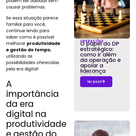
podem ser adiadas sem
causar problemas.
Se essa situação parece
familiar para você,
continue lendo para
saber como é possível
OPERAÇÕES
O papel do DP
melhorar
produtividade
estratégico:
e gestão do tempo
,
como ir além
utilizando as
da operação e
possibilidades oferecidas
apoiar a
pela era digital!
liderança
3 julho 2026
A
ler post
importância
da era
digital na
produtividade
e gestão do