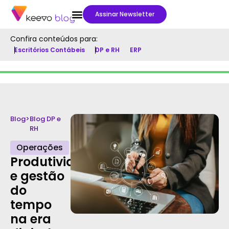
Assinar Newsletter
Confira conteúdos para:
Escritórios Contábeis
DP e RH
ERP
Blog
>
Blog DP e
RH
Operações
Produtividade
e gestão
do
tempo
na era