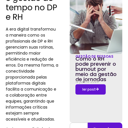
tempo no DP
e RH
A era digital transformou
a maneira como os
profissionais de DP e RH
gerenciam suas rotinas,
permitindo maior
GESTÃO DE PESSOAS
Como o RH
eficiência e redução de
pode prevenir o
erros. Da mesma forma, a
burnout por
conectividade
meio da gestão
proporcionada pelas
de jornadas
12 junho 2026
plataformas digitais
facilita a comunicação e
ler post
a colaboração entre
equipes, garantindo que
informações críticas
estejam sempre
acessíveis e atualizadas.