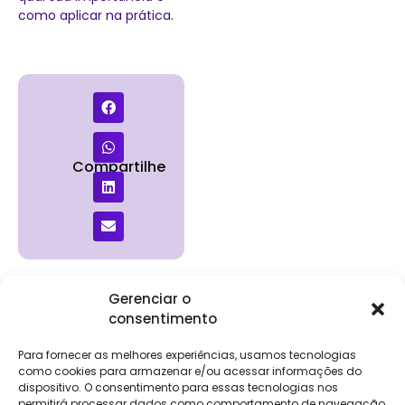
como aplicar na prática
.
Compartilhe
Gerenciar o
consentimento
Institucional
Clientes
Para
Para
Keevo
Escritórios
Empresas
Sobre Nós
Contábeis
Login
Soluções
Para fornecer as melhores experiências, usamos tecnologias
Eventos
Holos
Trabalhe
como cookies para armazenar e/ou acessar informações do
DP e RH
NG Folha
dispositivo. O consentimento para essas tecnologias nos
Conosco
NG Essence
permitirá processar dados como comportamento de navegação