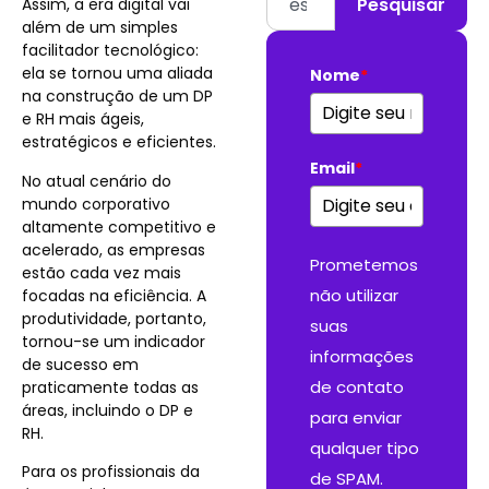
Pesquisar
Assim, a era digital vai
além de um simples
facilitador tecnológico:
ela se tornou uma aliada
Nome
*
na construção de um DP
e RH mais ágeis,
estratégicos e eficientes.
Email
*
No atual cenário do
mundo corporativo
altamente competitivo e
acelerado, as empresas
Prometemos
estão cada vez mais
não utilizar
focadas na eficiência.
A
produtividade, portanto,
suas
tornou-se um indicador
informações
de sucesso em
de contato
praticamente todas as
áreas, incluindo o DP e
para enviar
RH.
qualquer tipo
Para os profissionais da
de SPAM.